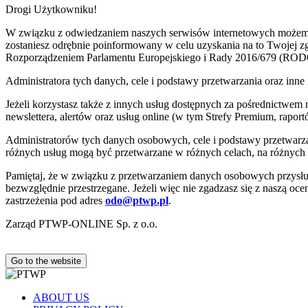
Drogi Użytkowniku!
W związku z odwiedzaniem naszych serwisów internetowych możemy pr
zostaniesz odrębnie poinformowany w celu uzyskania na to Twojej 
Rozporządzeniem Parlamentu Europejskiego i Rady 2016/679 (ROD
Administratora tych danych, cele i podstawy przetwarzania oraz i
Jeżeli korzystasz także z innych usług dostępnych za pośrednictwem
newslettera, alertów oraz usług online (w tym Strefy Premium, raportó
Administratorów tych danych osobowych, cele i podstawy przetwar
różnych usług mogą być przetwarzane w różnych celach, na różnych
Pamiętaj, że w związku z przetwarzaniem danych osobowych przysług
bezwzględnie przestrzegane. Jeżeli więc nie zgadzasz się z naszą oc
zastrzeżenia pod adres
odo@ptwp.pl
.
Zarząd PTWP-ONLINE Sp. z o.o.
Go to the website
ABOUT US