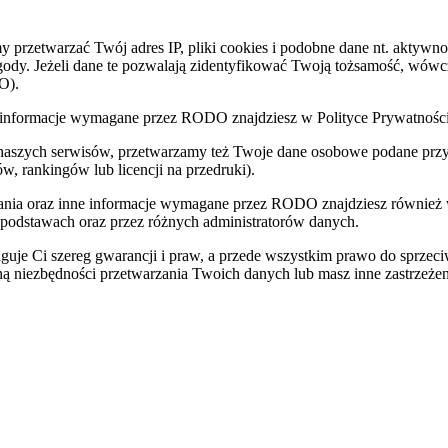
zetwarzać Twój adres IP, pliki cookies i podobne dane nt. aktywnoś
zgody. Jeżeli dane te pozwalają zidentyfikować Twoją tożsamość, wów
O).
nne informacje wymagane przez RODO znajdziesz w Polityce Prywatnoś
 naszych serwisów, przetwarzamy też Twoje dane osobowe podane przy z
w, rankingów lub licencji na przedruki).
zania oraz inne informacje wymagane przez RODO znajdziesz również
 podstawach oraz przez różnych administratorów danych.
uje Ci szereg gwarancji i praw, a przede wszystkim prawo do sprzec
eną niezbędności przetwarzania Twoich danych lub masz inne zastrzeżen