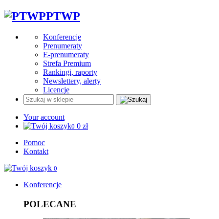
PTWP
Konferencje
Prenumeraty
E-prenumeraty
Strefa Premium
Rankingi, raporty
Newslettery, alerty
Licencje
Your account
0
zł
0
Pomoc
Kontakt
0
Konferencje
POLECANE