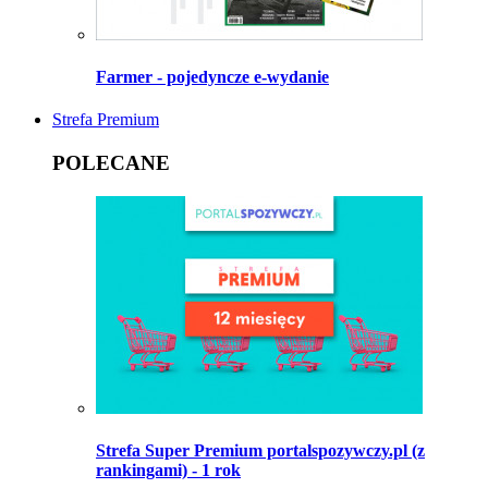
Farmer - pojedyncze e-wydanie
Strefa Premium
POLECANE
Strefa Super Premium portalspozywczy.pl (z
rankingami) - 1 rok