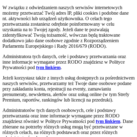
W związku z odwiedzaniem naszych serwisów internetowych
możemy przetwarzać Twój adres IP, pliki cookies i podobne dane
nt. aktywności lub urządzeń użytkownika. O celach tego
przetwarzania zostaniesz odrębnie poinformowany w celu
uzyskania na to Twojej zgody. Jeżeli dane te pozwalają
zidentyfikować Twoją tożsamość, wówczas będą traktowane
dodatkowo jako dane osobowe zgodnie z Rozporządzeniem
Parlamentu Europejskiego i Rady 2016/679 (RODO).
Administratora tych danych, cele i podstawy przetwarzania oraz
inne informacje wymagane przez RODO znajdziesz w Polityce
Prywatności pod
tym linkiem
.
Jeżeli korzystasz także z innych usług dostępnych za pośrednictwem
naszych serwisów, przetwarzamy też Twoje dane osobowe podane
przy zakładaniu konta, rejestracji na eventy, zamawianiu
prenumeraty, newslettera, alertów oraz usług online (w tym Strefy
Premium, raportów, rankingów lub licencji na przedruki).
Administratorów tych danych osobowych, cele i podstawy
przetwarzania oraz inne informacje wymagane przez RODO
znajdziesz również w Polityce Prywatności pod
tym linkiem
. Dane
zbierane na potrzeby różnych usług mogą być przetwarzane w
różnych celach, na różnych podstawach oraz przez różnych