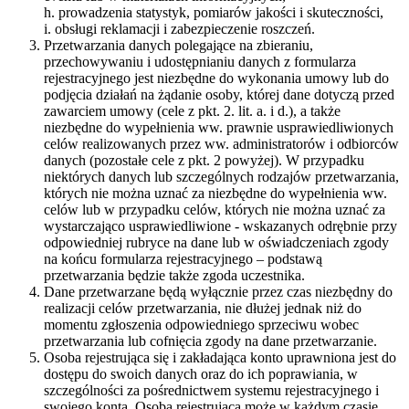
h. prowadzenia statystyk, pomiarów jakości i skuteczności,
i. obsługi reklamacji i zabezpieczenie roszczeń.
Przetwarzania danych polegające na zbieraniu,
przechowywaniu i udostępnianiu danych z formularza
rejestracyjnego jest niezbędne do wykonania umowy lub do
podjęcia działań na żądanie osoby, której dane dotyczą przed
zawarciem umowy (cele z pkt. 2. lit. a. i d.), a także
niezbędne do wypełnienia ww. prawnie usprawiedliwionych
celów realizowanych przez ww. administratorów i odbiorców
danych (pozostałe cele z pkt. 2 powyżej). W przypadku
niektórych danych lub szczególnych rodzajów przetwarzania,
których nie można uznać za niezbędne do wypełnienia ww.
celów lub w przypadku celów, których nie można uznać za
wystarczająco usprawiedliwione - wskazanych odrębnie przy
odpowiedniej rubryce na dane lub w oświadczeniach zgody
na końcu formularza rejestracyjnego – podstawą
przetwarzania będzie także zgoda uczestnika.
Dane przetwarzane będą wyłącznie przez czas niezbędny do
realizacji celów przetwarzania, nie dłużej jednak niż do
momentu zgłoszenia odpowiedniego sprzeciwu wobec
przetwarzania lub cofnięcia zgody na dane przetwarzanie.
Osoba rejestrująca się i zakładająca konto uprawniona jest do
dostępu do swoich danych oraz do ich poprawiania, w
szczególności za pośrednictwem systemu rejestracyjnego i
swojego konta. Osoba rejestrująca może w każdym czasie