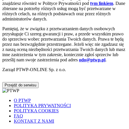
znajdziesz również w Polityce Prywatności pod
tym linkiem
. Dane
zbierane na potrzeby różnych usług mogą być przetwarzane w
różnych celach, na różnych podstawach oraz przez różnych
administratorów danych.
Pamiętaj, że w związku z przetwarzaniem danych osobowych
przysługuje Ci szereg gwarancji i praw, a przede wszystkim prawo
do sprzeciwu wobec przetwarzania Twoich danych. Prawa te będą
przez nas bezwzględnie przestrzegane. Jeżeli więc nie zgadzasz się
z naszą oceną niezbędności przetwarzania Twoich danych lub masz
inne zastrzeżenia w tym zakresie, koniecznie zgłoś sprzeciw lub
prześlij nam swoje zastrzeżenia pod adres
odo@ptwp.pl
.
Zarząd PTWP-ONLINE Sp. z o.o.
Przejdź do serwisu
O PTWP
POLITYKA PRYWATNOŚCI
POLITYKA COOKIES
FAQ
KONTAKT Z NAMI