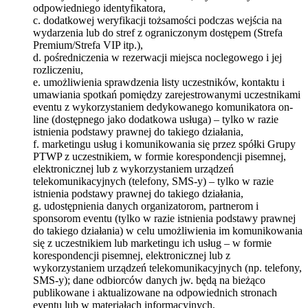
odpowiedniego identyfikatora,
c. dodatkowej weryfikacji tożsamości podczas wejścia na
wydarzenia lub do stref z ograniczonym dostępem (Strefa
Premium/Strefa VIP itp.),
d. pośredniczenia w rezerwacji miejsca noclegowego i jej
rozliczeniu,
e. umożliwienia sprawdzenia listy uczestników, kontaktu i
umawiania spotkań pomiędzy zarejestrowanymi uczestnikami
eventu z wykorzystaniem dedykowanego komunikatora on-
line (dostępnego jako dodatkowa usługa) – tylko w razie
istnienia podstawy prawnej do takiego działania,
f. marketingu usług i komunikowania się przez spółki Grupy
PTWP z uczestnikiem, w formie korespondencji pisemnej,
elektronicznej lub z wykorzystaniem urządzeń
telekomunikacyjnych (telefony, SMS-y) – tylko w razie
istnienia podstawy prawnej do takiego działania,
g. udostępnienia danych organizatorom, partnerom i
sponsorom eventu (tylko w razie istnienia podstawy prawnej
do takiego działania) w celu umożliwienia im komunikowania
się z uczestnikiem lub marketingu ich usług – w formie
korespondencji pisemnej, elektronicznej lub z
wykorzystaniem urządzeń telekomunikacyjnych (np. telefony,
SMS-y); dane odbiorców danych jw. będą na bieżąco
publikowane i aktualizowane na odpowiednich stronach
eventu lub w materiałach informacyjnych,