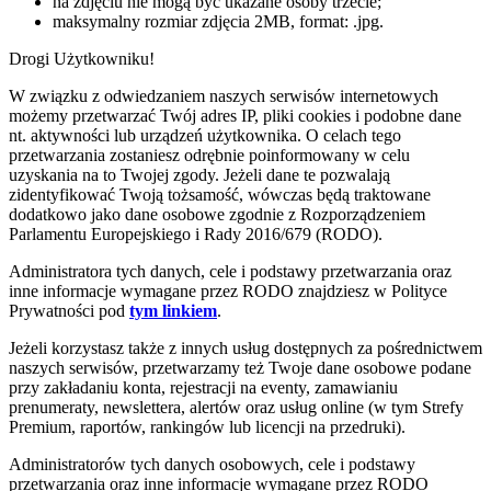
na zdjęciu nie mogą być ukazane osoby trzecie;
maksymalny rozmiar zdjęcia 2MB, format: .jpg.
Drogi Użytkowniku!
W związku z odwiedzaniem naszych serwisów internetowych
możemy przetwarzać Twój adres IP, pliki cookies i podobne dane
nt. aktywności lub urządzeń użytkownika. O celach tego
przetwarzania zostaniesz odrębnie poinformowany w celu
uzyskania na to Twojej zgody. Jeżeli dane te pozwalają
zidentyfikować Twoją tożsamość, wówczas będą traktowane
dodatkowo jako dane osobowe zgodnie z Rozporządzeniem
Parlamentu Europejskiego i Rady 2016/679 (RODO).
Administratora tych danych, cele i podstawy przetwarzania oraz
inne informacje wymagane przez RODO znajdziesz w Polityce
Prywatności pod
tym linkiem
.
Jeżeli korzystasz także z innych usług dostępnych za pośrednictwem
naszych serwisów, przetwarzamy też Twoje dane osobowe podane
przy zakładaniu konta, rejestracji na eventy, zamawianiu
prenumeraty, newslettera, alertów oraz usług online (w tym Strefy
Premium, raportów, rankingów lub licencji na przedruki).
Administratorów tych danych osobowych, cele i podstawy
przetwarzania oraz inne informacje wymagane przez RODO