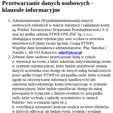
Przetwarzanie danych osobowych -
klauzule informacyjne
Administratorami (Współadministratorami) danych
osobowych zebranych w trakcie rejestracji i zakładania konta
są: Polskie Towarzystwo Wspierania Przedsiębiorczości S.A.
oraz jej spółka zależna PTWP-ONLINE Sp. z o.o.,
obsługująca system rejestracyjny oraz wydawca serwisów
internetowych (dalej zwane łącznie: Grupą PTWP).
Wspólne dane kontaktowe administratorów: Plac Sławika i
Antalla 1, 40-163 Katowice;
odo@ptwp.pl
.
Zebrane dane osobowe przetwarzane będą w celach:
a. rejestracji na event, a także założenia indywidualnego konta
w systemie rejestracyjnym, które będzie umożliwiać zmianę
danych uczestnika oraz dostęp do innych usług świadczonych
przez spółki Grupy PTWP (w przypadku osób, które wyraziły
zgodę na otrzymywanie informacji handlowych) lub
założenia indywidualnego konta tymczasowego w systemie
rejestracyjnym, które będzie umożliwiać dostęp do usług
powiązanych wyłącznie z danym eventem (w przypadku
osób, które wybrały i opłaciły uczestnictwo w ramach
Pakietu+ bez wyrażania zgód jw.),
b. weryfikacji tożsamości podczas wejścia na teren obiektów,
w których odbywać się będzie event, wydruk i wydanie