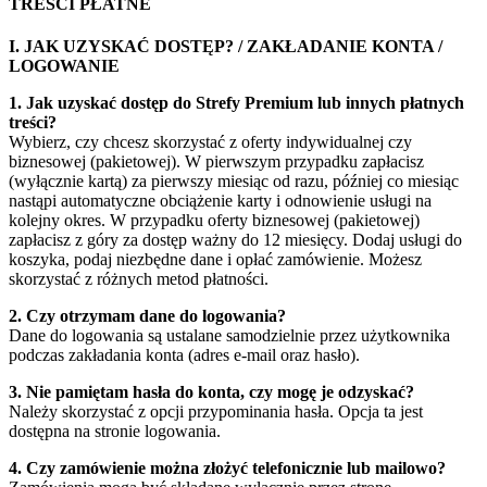
TREŚCI PŁATNE
I. JAK UZYSKAĆ DOSTĘP? / ZAKŁADANIE KONTA /
LOGOWANIE
1. Jak uzyskać dostęp do Strefy Premium lub innych płatnych
treści?
Wybierz, czy chcesz skorzystać z oferty indywidualnej czy
biznesowej (pakietowej). W pierwszym przypadku zapłacisz
(wyłącznie kartą) za pierwszy miesiąc od razu, później co miesiąc
nastąpi automatyczne obciążenie karty i odnowienie usługi na
kolejny okres. W przypadku oferty biznesowej (pakietowej)
zapłacisz z góry za dostęp ważny do 12 miesięcy. Dodaj usługi do
koszyka, podaj niezbędne dane i opłać zamówienie. Możesz
skorzystać z różnych metod płatności.
2. Czy otrzymam dane do logowania?
Dane do logowania są ustalane samodzielnie przez użytkownika
podczas zakładania konta (adres e-mail oraz hasło).
3. Nie pamiętam hasła do konta, czy mogę je odzyskać?
Należy skorzystać z opcji przypominania hasła. Opcja ta jest
dostępna na stronie logowania.
4. Czy zamówienie można złożyć telefonicznie lub mailowo?