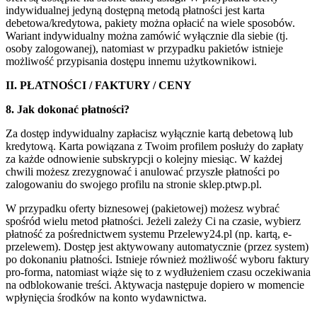
indywidualnej jedyną dostępną metodą płatności jest karta
debetowa/kredytowa, pakiety można opłacić na wiele sposobów.
Wariant indywidualny można zamówić wyłącznie dla siebie (tj.
osoby zalogowanej), natomiast w przypadku pakietów istnieje
możliwość przypisania dostępu innemu użytkownikowi.
II. PŁATNOŚCI / FAKTURY / CENY
8. Jak dokonać płatności?
Za dostęp indywidualny zapłacisz wyłącznie kartą debetową lub
kredytową. Karta powiązana z Twoim profilem posłuży do zapłaty
za każde odnowienie subskrypcji o kolejny miesiąc. W każdej
chwili możesz zrezygnować i anulować przyszłe płatności po
zalogowaniu do swojego profilu na stronie sklep.ptwp.pl.
W przypadku oferty biznesowej (pakietowej) możesz wybrać
spośród wielu metod płatności. Jeżeli zależy Ci na czasie, wybierz
płatność za pośrednictwem systemu Przelewy24.pl (np. kartą, e-
przelewem). Dostęp jest aktywowany automatycznie (przez system)
po dokonaniu płatności. Istnieje również możliwość wyboru faktury
pro-forma, natomiast wiąże się to z wydłużeniem czasu oczekiwania
na odblokowanie treści. Aktywacja następuje dopiero w momencie
wpłynięcia środków na konto wydawnictwa.