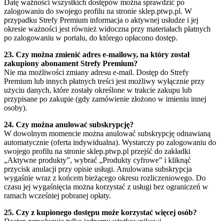
Datę ważności wszystkich dostępów można sprawdzić po
zalogowaniu do swojego profilu na stronie sklep.ptwp.pl. W
przypadku Strefy Premium informacja o aktywnej usłudze i jej
okresie ważności jest również widoczna przy materiałach płatnych
po zalogowaniu w portalu, do którego opłacono dostęp.
23. Czy można zmienić adres e-mailowy, na który został
zakupiony abonament Strefy Premium?
Nie ma możliwości zmiany adresu e-mail. Dostęp do Strefy
Premium lub innych płatnych treści jest możliwy wyłącznie przy
użyciu danych, które zostały określone w trakcie zakupu lub
przypisane po zakupie (gdy zamówienie złożono w imieniu innej
osoby).
24. Czy można anulować subskrypcję?
W dowolnym momencie można anulować subskrypcję odnawianą
automatycznie (oferta indywidualna). Wystarczy po zalogowaniu do
swojego profilu na stronie sklep.ptwp.pl przejść do zakładki
„Aktywne produkty”, wybrać „Produkty cyfrowe” i kliknąć
przycisk anulacji przy opisie usługi. Anulowana subskrypcja
wygaśnie wraz z końcem bieżącego okresu rozliczeniowego. Do
czasu jej wygaśnięcia można korzystać z usługi bez ograniczeń w
ramach wcześniej pobranej opłaty.
25. Czy z kupionego dostępu może korzystać więcej osób?