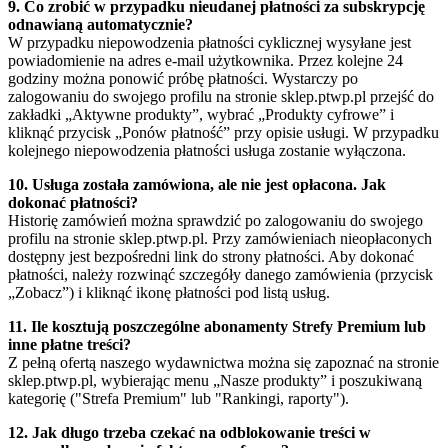
9. Co zrobić w przypadku nieudanej płatności za subskrypcję
odnawianą automatycznie?
W przypadku niepowodzenia płatności cyklicznej wysyłane jest
powiadomienie na adres e-mail użytkownika. Przez kolejne 24
godziny można ponowić próbę płatności. Wystarczy po
zalogowaniu do swojego profilu na stronie sklep.ptwp.pl przejść do
zakładki „Aktywne produkty”, wybrać „Produkty cyfrowe” i
kliknąć przycisk „Ponów płatność” przy opisie usługi. W przypadku
kolejnego niepowodzenia płatności usługa zostanie wyłączona.
10. Usługa została zamówiona, ale nie jest opłacona. Jak
dokonać płatności?
Historię zamówień można sprawdzić po zalogowaniu do swojego
profilu na stronie sklep.ptwp.pl. Przy zamówieniach nieopłaconych
dostępny jest bezpośredni link do strony płatności. Aby dokonać
płatności, należy rozwinąć szczegóły danego zamówienia (przycisk
„Zobacz”) i kliknąć ikonę płatności pod listą usług.
11. Ile kosztują poszczególne abonamenty Strefy Premium lub
inne płatne treści?
Z pełną ofertą naszego wydawnictwa można się zapoznać na stronie
sklep.ptwp.pl, wybierając menu „Nasze produkty” i poszukiwaną
kategorię ("Strefa Premium" lub "Rankingi, raporty").
12. Jak długo trzeba czekać na odblokowanie treści w