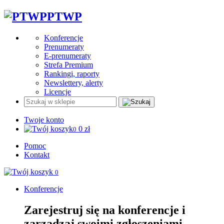
PTWP
Konferencje
Prenumeraty
E-prenumeraty
Strefa Premium
Rankingi, raporty
Newslettery, alerty
Licencje
Twoje konto
0
zł
0
Pomoc
Kontakt
0
Konferencje
Zarejestruj się na konferencje i
zarządzaj swoimi zgłoszeniami.