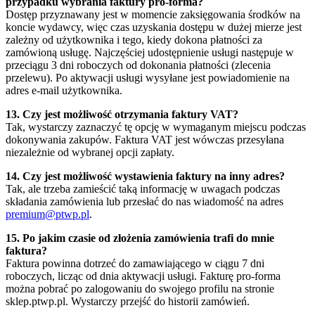
przypadku wybrania faktury pro-forma?
Dostęp przyznawany jest w momencie zaksięgowania środków na
koncie wydawcy, więc czas uzyskania dostępu w dużej mierze jest
zależny od użytkownika i tego, kiedy dokona płatności za
zamówioną usługę. Najczęściej udostępnienie usługi następuje w
przeciągu 3 dni roboczych od dokonania płatności (zlecenia
przelewu). Po aktywacji usługi wysyłane jest powiadomienie na
adres e-mail użytkownika.
13. Czy jest możliwość otrzymania faktury VAT?
Tak, wystarczy zaznaczyć tę opcję w wymaganym miejscu podczas
dokonywania zakupów. Faktura VAT jest wówczas przesyłana
niezależnie od wybranej opcji zapłaty.
14. Czy jest możliwość wystawienia faktury na inny adres?
Tak, ale trzeba zamieścić taką informację w uwagach podczas
składania zamówienia lub przesłać do nas wiadomość na adres
premium@ptwp.pl
.
15. Po jakim czasie od złożenia zamówienia trafi do mnie
faktura?
Faktura powinna dotrzeć do zamawiającego w ciągu 7 dni
roboczych, licząc od dnia aktywacji usługi. Fakturę pro-forma
można pobrać po zalogowaniu do swojego profilu na stronie
sklep.ptwp.pl. Wystarczy przejść do historii zamówień.