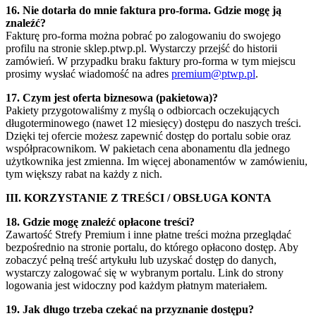
16. Nie dotarła do mnie faktura pro-forma. Gdzie mogę ją
znaleźć?
Fakturę pro-forma można pobrać po zalogowaniu do swojego
profilu na stronie sklep.ptwp.pl. Wystarczy przejść do historii
zamówień. W przypadku braku faktury pro-forma w tym miejscu
prosimy wysłać wiadomość na adres
premium@ptwp.pl
.
17. Czym jest oferta biznesowa (pakietowa)?
Pakiety przygotowaliśmy z myślą o odbiorcach oczekujących
długoterminowego (nawet 12 miesięcy) dostępu do naszych treści.
Dzięki tej ofercie możesz zapewnić dostęp do portalu sobie oraz
współpracownikom. W pakietach cena abonamentu dla jednego
użytkownika jest zmienna. Im więcej abonamentów w zamówieniu,
tym większy rabat na każdy z nich.
III. KORZYSTANIE Z TREŚCI / OBSŁUGA KONTA
18. Gdzie mogę znaleźć opłacone treści?
Zawartość Strefy Premium i inne płatne treści można przeglądać
bezpośrednio na stronie portalu, do którego opłacono dostęp. Aby
zobaczyć pełną treść artykułu lub uzyskać dostęp do danych,
wystarczy zalogować się w wybranym portalu. Link do strony
logowania jest widoczny pod każdym płatnym materiałem.
19. Jak długo trzeba czekać na przyznanie dostępu?