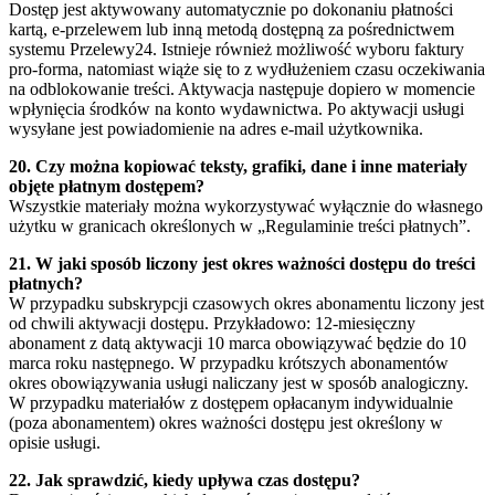
Dostęp jest aktywowany automatycznie po dokonaniu płatności
kartą, e-przelewem lub inną metodą dostępną za pośrednictwem
systemu Przelewy24. Istnieje również możliwość wyboru faktury
pro-forma, natomiast wiąże się to z wydłużeniem czasu oczekiwania
na odblokowanie treści. Aktywacja następuje dopiero w momencie
wpłynięcia środków na konto wydawnictwa. Po aktywacji usługi
wysyłane jest powiadomienie na adres e-mail użytkownika.
20. Czy można kopiować teksty, grafiki, dane i inne materiały
objęte płatnym dostępem?
Wszystkie materiały można wykorzystywać wyłącznie do własnego
użytku w granicach określonych w „Regulaminie treści płatnych”.
21. W jaki sposób liczony jest okres ważności dostępu do treści
płatnych?
W przypadku subskrypcji czasowych okres abonamentu liczony jest
od chwili aktywacji dostępu. Przykładowo: 12-miesięczny
abonament z datą aktywacji 10 marca obowiązywać będzie do 10
marca roku następnego. W przypadku krótszych abonamentów
okres obowiązywania usługi naliczany jest w sposób analogiczny.
W przypadku materiałów z dostępem opłacanym indywidualnie
(poza abonamentem) okres ważności dostępu jest określony w
opisie usługi.
22. Jak sprawdzić, kiedy upływa czas dostępu?