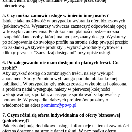
Zamówienia mogą być składane wyłącznie przez stronę
internetową.
5. Czy można zamówić usługę w imieniu innej osoby?
Istnieje taka możliwość w przypadku wybrania ofert biznesowych
(pakietowych). Wystarczy wówczas zaznaczyć odpowiednią opcję
w koszyku zamówienia. Po dokonaniu płatności będzie można
uzupełnić dane osoby, której ma być przyznany dostęp. Wystarczy
po zalogowaniu do swojego profilu na stronie sklep.ptwp.pl przejść
do zakładki „Aktywne produkty”, wybrać „Produkty cyfrowe” i
kliknąć przycisk "Zarządzaj dostępami" przy opisie usługi.
6. Po zalogowaniu nie mam dostępu do płatnych treści. Co
zrobić?
Aby uzyskać dostęp do zamkniętych treści, należy wykupić
abonament Strefy Premium wybranego portalu lub konkretnej
publikacji. W przypadku gdy usługa została wykupiona i opłacona,
a problem nadal występuje, należy w pierwszej kolejności
wylogować się z portalu, a następnie spróbować zalogować się
ponownie. W przypadku dalszych problemów prosimy o
wiadomość na adres
premium@ptwp.pl
7. Czym różni się oferta indywidualna od oferty biznesowej
(pakietowej)?
Pakiety obejmują dodatkowe usługi. Informacje na temat zawartości
ofert są dostępne na stronie danej usługi. W przypadku oferty