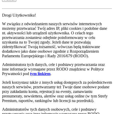
Drogi Użytkowniku!
W związku z odwiedzaniem naszych serwisów internetowych
możemy przetwarzać Twój adres IP, pliki cookies i podobne dane
nt. aktywności lub urządzeń użytkownika. O celach tego
przetwarzania zostaniesz odrębnie poinformowany w celu
uzyskania na to Twojej zgody. Jeżeli dane te pozwalają
zidentyfikować Twoją tożsamość, wówczas będą traktowane
dodatkowo jako dane osobowe zgodnie z Rozporządzeniem
Parlamentu Europejskiego i Rady 2016/679 (RODO).
Administratora tych danych, cele i podstawy przetwarzania oraz
inne informacje wymagane przez RODO znajdziesz w Polityce
Prywatności pod
tym linkiem
.
Jeżeli korzystasz także z innych usług dostępnych za pośrednictwem
naszych serwisów, przetwarzamy też Twoje dane osobowe podane
przy zakładaniu konta, rejestracji na eventy, zamawianiu
prenumeraty, newslettera, alertów oraz usług online (w tym Strefy
Premium, raportów, rankingów lub licencji na przedruki).
Administratorów tych danych osobowych, cele i podstawy
przetwarzania oraz inne informacje wymagane przez RODO