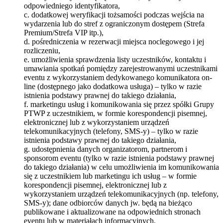
odpowiedniego identyfikatora,
c. dodatkowej weryfikacji tożsamości podczas wejścia na
wydarzenia lub do stref z ograniczonym dostępem (Strefa
Premium/Strefa VIP itp.),
d. pośredniczenia w rezerwacji miejsca noclegowego i jej
rozliczeniu,
e. umożliwienia sprawdzenia listy uczestników, kontaktu i
umawiania spotkań pomiędzy zarejestrowanymi uczestnikami
eventu z wykorzystaniem dedykowanego komunikatora on-
line (dostępnego jako dodatkowa usługa) – tylko w razie
istnienia podstawy prawnej do takiego działania,
f. marketingu usług i komunikowania się przez spółki Grupy
PTWP z uczestnikiem, w formie korespondencji pisemnej,
elektronicznej lub z wykorzystaniem urządzeń
telekomunikacyjnych (telefony, SMS-y) – tylko w razie
istnienia podstawy prawnej do takiego działania,
g. udostępnienia danych organizatorom, partnerom i
sponsorom eventu (tylko w razie istnienia podstawy prawnej
do takiego działania) w celu umożliwienia im komunikowania
się z uczestnikiem lub marketingu ich usług – w formie
korespondencji pisemnej, elektronicznej lub z
wykorzystaniem urządzeń telekomunikacyjnych (np. telefony,
SMS-y); dane odbiorców danych jw. będą na bieżąco
publikowane i aktualizowane na odpowiednich stronach
eventu lub w materiałach informacyjnych,