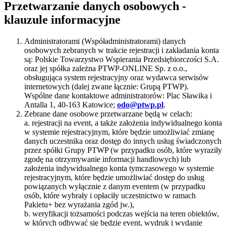
Przetwarzanie danych osobowych -
klauzule informacyjne
Administratorami (Współadministratorami) danych
osobowych zebranych w trakcie rejestracji i zakładania konta
są: Polskie Towarzystwo Wspierania Przedsiębiorczości S.A.
oraz jej spółka zależna PTWP-ONLINE Sp. z o.o.,
obsługująca system rejestracyjny oraz wydawca serwisów
internetowych (dalej zwane łącznie: Grupą PTWP).
Wspólne dane kontaktowe administratorów: Plac Sławika i
Antalla 1, 40-163 Katowice;
odo@ptwp.pl
.
Zebrane dane osobowe przetwarzane będą w celach:
a. rejestracji na event, a także założenia indywidualnego konta
w systemie rejestracyjnym, które będzie umożliwiać zmianę
danych uczestnika oraz dostęp do innych usług świadczonych
przez spółki Grupy PTWP (w przypadku osób, które wyraziły
zgodę na otrzymywanie informacji handlowych) lub
założenia indywidualnego konta tymczasowego w systemie
rejestracyjnym, które będzie umożliwiać dostęp do usług
powiązanych wyłącznie z danym eventem (w przypadku
osób, które wybrały i opłaciły uczestnictwo w ramach
Pakietu+ bez wyrażania zgód jw.),
b. weryfikacji tożsamości podczas wejścia na teren obiektów,
w których odbywać się będzie event, wydruk i wydanie