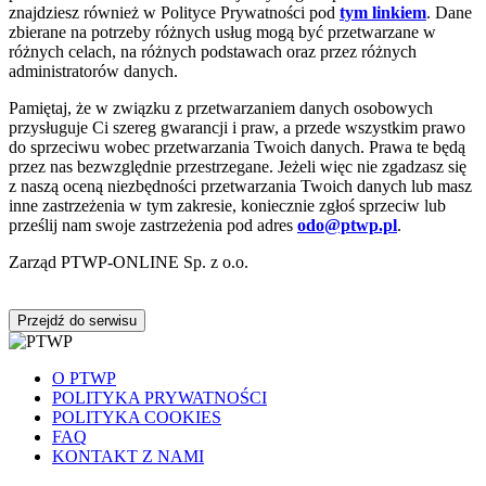
znajdziesz również w Polityce Prywatności pod
tym linkiem
. Dane
zbierane na potrzeby różnych usług mogą być przetwarzane w
różnych celach, na różnych podstawach oraz przez różnych
administratorów danych.
Pamiętaj, że w związku z przetwarzaniem danych osobowych
przysługuje Ci szereg gwarancji i praw, a przede wszystkim prawo
do sprzeciwu wobec przetwarzania Twoich danych. Prawa te będą
przez nas bezwzględnie przestrzegane. Jeżeli więc nie zgadzasz się
z naszą oceną niezbędności przetwarzania Twoich danych lub masz
inne zastrzeżenia w tym zakresie, koniecznie zgłoś sprzeciw lub
prześlij nam swoje zastrzeżenia pod adres
odo@ptwp.pl
.
Zarząd PTWP-ONLINE Sp. z o.o.
Przejdź do serwisu
O PTWP
POLITYKA PRYWATNOŚCI
POLITYKA COOKIES
FAQ
KONTAKT Z NAMI