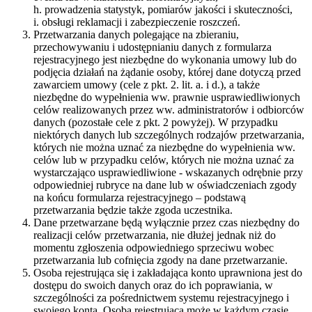
h. prowadzenia statystyk, pomiarów jakości i skuteczności,
i. obsługi reklamacji i zabezpieczenie roszczeń.
Przetwarzania danych polegające na zbieraniu,
przechowywaniu i udostępnianiu danych z formularza
rejestracyjnego jest niezbędne do wykonania umowy lub do
podjęcia działań na żądanie osoby, której dane dotyczą przed
zawarciem umowy (cele z pkt. 2. lit. a. i d.), a także
niezbędne do wypełnienia ww. prawnie usprawiedliwionych
celów realizowanych przez ww. administratorów i odbiorców
danych (pozostałe cele z pkt. 2 powyżej). W przypadku
niektórych danych lub szczególnych rodzajów przetwarzania,
których nie można uznać za niezbędne do wypełnienia ww.
celów lub w przypadku celów, których nie można uznać za
wystarczająco usprawiedliwione - wskazanych odrębnie przy
odpowiedniej rubryce na dane lub w oświadczeniach zgody
na końcu formularza rejestracyjnego – podstawą
przetwarzania będzie także zgoda uczestnika.
Dane przetwarzane będą wyłącznie przez czas niezbędny do
realizacji celów przetwarzania, nie dłużej jednak niż do
momentu zgłoszenia odpowiedniego sprzeciwu wobec
przetwarzania lub cofnięcia zgody na dane przetwarzanie.
Osoba rejestrująca się i zakładająca konto uprawniona jest do
dostępu do swoich danych oraz do ich poprawiania, w
szczególności za pośrednictwem systemu rejestracyjnego i
swojego konta. Osoba rejestrująca może w każdym czasie