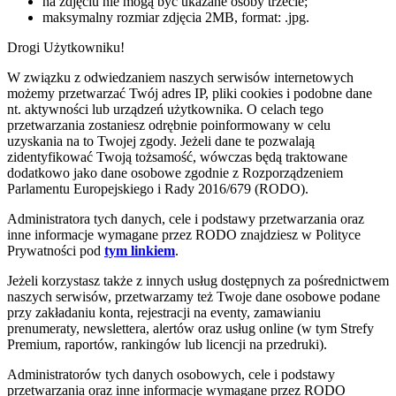
na zdjęciu nie mogą być ukazane osoby trzecie;
maksymalny rozmiar zdjęcia 2MB, format: .jpg.
Drogi Użytkowniku!
W związku z odwiedzaniem naszych serwisów internetowych
możemy przetwarzać Twój adres IP, pliki cookies i podobne dane
nt. aktywności lub urządzeń użytkownika. O celach tego
przetwarzania zostaniesz odrębnie poinformowany w celu
uzyskania na to Twojej zgody. Jeżeli dane te pozwalają
zidentyfikować Twoją tożsamość, wówczas będą traktowane
dodatkowo jako dane osobowe zgodnie z Rozporządzeniem
Parlamentu Europejskiego i Rady 2016/679 (RODO).
Administratora tych danych, cele i podstawy przetwarzania oraz
inne informacje wymagane przez RODO znajdziesz w Polityce
Prywatności pod
tym linkiem
.
Jeżeli korzystasz także z innych usług dostępnych za pośrednictwem
naszych serwisów, przetwarzamy też Twoje dane osobowe podane
przy zakładaniu konta, rejestracji na eventy, zamawianiu
prenumeraty, newslettera, alertów oraz usług online (w tym Strefy
Premium, raportów, rankingów lub licencji na przedruki).
Administratorów tych danych osobowych, cele i podstawy
przetwarzania oraz inne informacje wymagane przez RODO