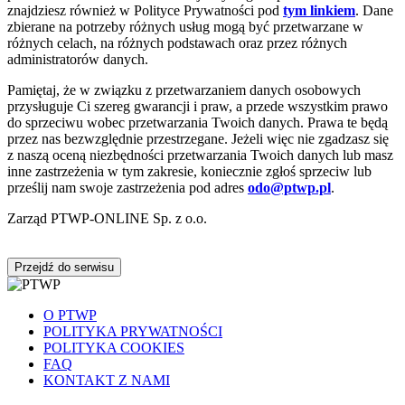
znajdziesz również w Polityce Prywatności pod
tym linkiem
. Dane
zbierane na potrzeby różnych usług mogą być przetwarzane w
różnych celach, na różnych podstawach oraz przez różnych
administratorów danych.
Pamiętaj, że w związku z przetwarzaniem danych osobowych
przysługuje Ci szereg gwarancji i praw, a przede wszystkim prawo
do sprzeciwu wobec przetwarzania Twoich danych. Prawa te będą
przez nas bezwzględnie przestrzegane. Jeżeli więc nie zgadzasz się
z naszą oceną niezbędności przetwarzania Twoich danych lub masz
inne zastrzeżenia w tym zakresie, koniecznie zgłoś sprzeciw lub
prześlij nam swoje zastrzeżenia pod adres
odo@ptwp.pl
.
Zarząd PTWP-ONLINE Sp. z o.o.
Przejdź do serwisu
O PTWP
POLITYKA PRYWATNOŚCI
POLITYKA COOKIES
FAQ
KONTAKT Z NAMI