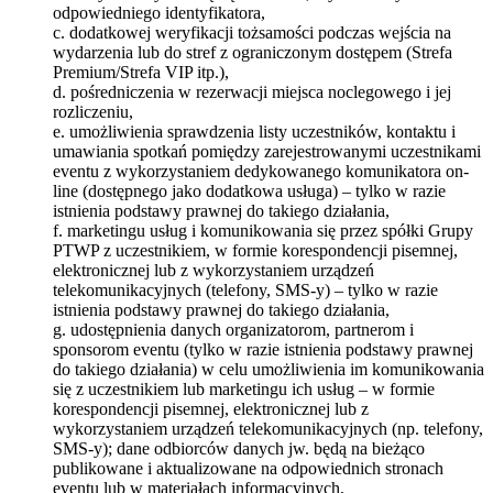
odpowiedniego identyfikatora,
c. dodatkowej weryfikacji tożsamości podczas wejścia na
wydarzenia lub do stref z ograniczonym dostępem (Strefa
Premium/Strefa VIP itp.),
d. pośredniczenia w rezerwacji miejsca noclegowego i jej
rozliczeniu,
e. umożliwienia sprawdzenia listy uczestników, kontaktu i
umawiania spotkań pomiędzy zarejestrowanymi uczestnikami
eventu z wykorzystaniem dedykowanego komunikatora on-
line (dostępnego jako dodatkowa usługa) – tylko w razie
istnienia podstawy prawnej do takiego działania,
f. marketingu usług i komunikowania się przez spółki Grupy
PTWP z uczestnikiem, w formie korespondencji pisemnej,
elektronicznej lub z wykorzystaniem urządzeń
telekomunikacyjnych (telefony, SMS-y) – tylko w razie
istnienia podstawy prawnej do takiego działania,
g. udostępnienia danych organizatorom, partnerom i
sponsorom eventu (tylko w razie istnienia podstawy prawnej
do takiego działania) w celu umożliwienia im komunikowania
się z uczestnikiem lub marketingu ich usług – w formie
korespondencji pisemnej, elektronicznej lub z
wykorzystaniem urządzeń telekomunikacyjnych (np. telefony,
SMS-y); dane odbiorców danych jw. będą na bieżąco
publikowane i aktualizowane na odpowiednich stronach
eventu lub w materiałach informacyjnych,