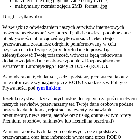
na zdjęciu nie mogą być ukazane osoby trzecie;
maksymalny rozmiar zdjęcia 2MB, format: .jpg.
Drogi Użytkowniku!
W związku z odwiedzaniem naszych serwisów internetowych
możemy przetwarzać Twój adres IP, pliki cookies i podobne dane
nt. aktywności lub urządzeń użytkownika. O celach tego
przetwarzania zostaniesz odrębnie poinformowany w celu
uzyskania na to Twojej zgody. Jeżeli dane te pozwalają
zidentyfikować Twoją tożsamość, wówczas będą traktowane
dodatkowo jako dane osobowe zgodnie z Rozporządzeniem
Parlamentu Europejskiego i Rady 2016/679 (RODO).
Administratora tych danych, cele i podstawy przetwarzania oraz
inne informacje wymagane przez RODO znajdziesz w Polityce
Prywatności pod
tym linkiem
.
Jeżeli korzystasz także z innych usług dostępnych za pośrednictwem
naszych serwisów, przetwarzamy też Twoje dane osobowe podane
przy zakładaniu konta, rejestracji na eventy, zamawianiu
prenumeraty, newslettera, alertów oraz usług online (w tym Strefy
Premium, raportów, rankingów lub licencji na przedruki).
Administratorów tych danych osobowych, cele i podstawy
przetwarzania oraz inne informacje wymagane przez RODO