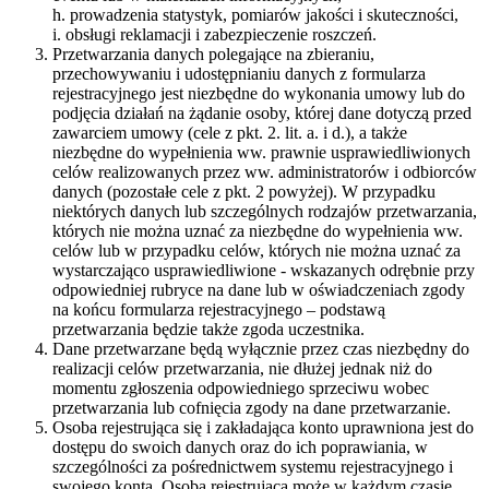
h. prowadzenia statystyk, pomiarów jakości i skuteczności,
i. obsługi reklamacji i zabezpieczenie roszczeń.
Przetwarzania danych polegające na zbieraniu,
przechowywaniu i udostępnianiu danych z formularza
rejestracyjnego jest niezbędne do wykonania umowy lub do
podjęcia działań na żądanie osoby, której dane dotyczą przed
zawarciem umowy (cele z pkt. 2. lit. a. i d.), a także
niezbędne do wypełnienia ww. prawnie usprawiedliwionych
celów realizowanych przez ww. administratorów i odbiorców
danych (pozostałe cele z pkt. 2 powyżej). W przypadku
niektórych danych lub szczególnych rodzajów przetwarzania,
których nie można uznać za niezbędne do wypełnienia ww.
celów lub w przypadku celów, których nie można uznać za
wystarczająco usprawiedliwione - wskazanych odrębnie przy
odpowiedniej rubryce na dane lub w oświadczeniach zgody
na końcu formularza rejestracyjnego – podstawą
przetwarzania będzie także zgoda uczestnika.
Dane przetwarzane będą wyłącznie przez czas niezbędny do
realizacji celów przetwarzania, nie dłużej jednak niż do
momentu zgłoszenia odpowiedniego sprzeciwu wobec
przetwarzania lub cofnięcia zgody na dane przetwarzanie.
Osoba rejestrująca się i zakładająca konto uprawniona jest do
dostępu do swoich danych oraz do ich poprawiania, w
szczególności za pośrednictwem systemu rejestracyjnego i
swojego konta. Osoba rejestrująca może w każdym czasie