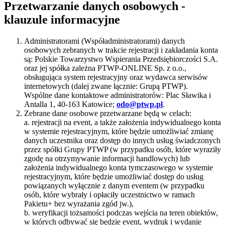
Przetwarzanie danych osobowych -
klauzule informacyjne
Administratorami (Współadministratorami) danych
osobowych zebranych w trakcie rejestracji i zakładania konta
są: Polskie Towarzystwo Wspierania Przedsiębiorczości S.A.
oraz jej spółka zależna PTWP-ONLINE Sp. z o.o.,
obsługująca system rejestracyjny oraz wydawca serwisów
internetowych (dalej zwane łącznie: Grupą PTWP).
Wspólne dane kontaktowe administratorów: Plac Sławika i
Antalla 1, 40-163 Katowice;
odo@ptwp.pl
.
Zebrane dane osobowe przetwarzane będą w celach:
a. rejestracji na event, a także założenia indywidualnego konta
w systemie rejestracyjnym, które będzie umożliwiać zmianę
danych uczestnika oraz dostęp do innych usług świadczonych
przez spółki Grupy PTWP (w przypadku osób, które wyraziły
zgodę na otrzymywanie informacji handlowych) lub
założenia indywidualnego konta tymczasowego w systemie
rejestracyjnym, które będzie umożliwiać dostęp do usług
powiązanych wyłącznie z danym eventem (w przypadku
osób, które wybrały i opłaciły uczestnictwo w ramach
Pakietu+ bez wyrażania zgód jw.),
b. weryfikacji tożsamości podczas wejścia na teren obiektów,
w których odbywać się będzie event, wydruk i wydanie