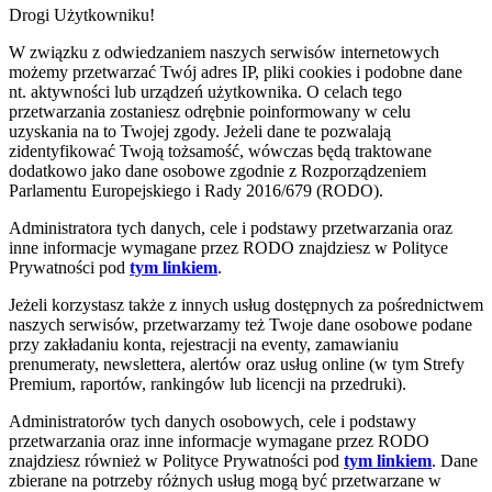
Drogi Użytkowniku!
W związku z odwiedzaniem naszych serwisów internetowych
możemy przetwarzać Twój adres IP, pliki cookies i podobne dane
nt. aktywności lub urządzeń użytkownika. O celach tego
przetwarzania zostaniesz odrębnie poinformowany w celu
uzyskania na to Twojej zgody. Jeżeli dane te pozwalają
zidentyfikować Twoją tożsamość, wówczas będą traktowane
dodatkowo jako dane osobowe zgodnie z Rozporządzeniem
Parlamentu Europejskiego i Rady 2016/679 (RODO).
Administratora tych danych, cele i podstawy przetwarzania oraz
inne informacje wymagane przez RODO znajdziesz w Polityce
Prywatności pod
tym linkiem
.
Jeżeli korzystasz także z innych usług dostępnych za pośrednictwem
naszych serwisów, przetwarzamy też Twoje dane osobowe podane
przy zakładaniu konta, rejestracji na eventy, zamawianiu
prenumeraty, newslettera, alertów oraz usług online (w tym Strefy
Premium, raportów, rankingów lub licencji na przedruki).
Administratorów tych danych osobowych, cele i podstawy
przetwarzania oraz inne informacje wymagane przez RODO
znajdziesz również w Polityce Prywatności pod
tym linkiem
. Dane
zbierane na potrzeby różnych usług mogą być przetwarzane w