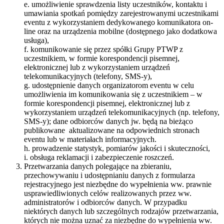
e. umożliwienie sprawdzenia listy uczestników, kontaktu i
umawiania spotkań pomiędzy zarejestrowanymi uczestnikami
eventu z wykorzystaniem dedykowanego komunikatora on-
line oraz na urządzenia mobilne (dostępnego jako dodatkowa
usługa),
f. komunikowanie się przez spółki Grupy PTWP z
uczestnikiem, w formie korespondencji pisemnej,
elektronicznej lub z wykorzystaniem urządzeń
telekomunikacyjnych (telefony, SMS-y),
g. udostępnienie danych organizatorom eventu w celu
umożliwienia im komunikowania się z uczestnikiem – w
formie korespondencji pisemnej, elektronicznej lub z
wykorzystaniem urządzeń telekomunikacyjnych (np. telefony,
SMS-y); dane odbiorców danych jw. będą na bieżąco
publikowane aktualizowane na odpowiednich stronach
eventu lub w materiałach informacyjnych.
h. prowadzenie statystyk, pomiarów jakości i skuteczności,
i. obsługa reklamacji i zabezpieczenie roszczeń.
Przetwarzania danych polegające na zbieraniu,
przechowywaniu i udostępnianiu danych z formularza
rejestracyjnego jest niezbędne do wypełnienia ww. prawnie
usprawiedliwionych celów realizowanych przez ww.
administratorów i odbiorców danych. W przypadku
niektórych danych lub szczególnych rodzajów przetwarzania,
których nie można uznać za niezbędne do wypełnienia ww.