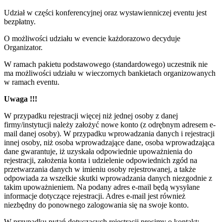
Udział w części konferencyjnej oraz wystawienniczej eventu jest
bezpłatny.
O możliwości udziału w evencie każdorazowo decyduje
Organizator.
W ramach pakietu podstawowego (standardowego) uczestnik nie
ma możliwości udziału w wieczornych bankietach organizowanych
w ramach eventu.
Uwaga !!!
W przypadku rejestracji więcej niż jednej osoby z danej
firmy/instytucji należy założyć nowe konto (z odrębnym adresem e-
mail danej osoby). W przypadku wprowadzania danych i rejestracji
innej osoby, niż osoba wprowadzające dane, osoba wprowadzająca
dane gwarantuje, iż uzyskała odpowiednie upoważnienia do
rejestracji, założenia konta i udzielenie odpowiednich zgód na
przetwarzania danych w imieniu osoby rejestrowanej, a także
odpowiada za wszelkie skutki wprowadzania danych niezgodnie z
takim upoważnieniem. Na podany adres e-mail będą wysyłane
informacje dotyczące rejestracji. Adres e-mail jest również
niezbędny do ponownego zalogowania się na swoje konto.
W przypadku pytań dotyczących rejestracji prosimy o kontakt: