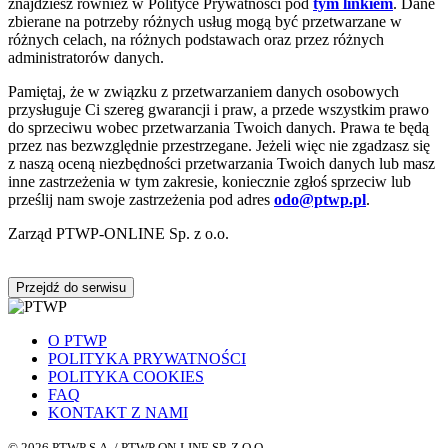
znajdziesz również w Polityce Prywatności pod
tym linkiem
. Dane
zbierane na potrzeby różnych usług mogą być przetwarzane w
różnych celach, na różnych podstawach oraz przez różnych
administratorów danych.
Pamiętaj, że w związku z przetwarzaniem danych osobowych
przysługuje Ci szereg gwarancji i praw, a przede wszystkim prawo
do sprzeciwu wobec przetwarzania Twoich danych. Prawa te będą
przez nas bezwzględnie przestrzegane. Jeżeli więc nie zgadzasz się
z naszą oceną niezbędności przetwarzania Twoich danych lub masz
inne zastrzeżenia w tym zakresie, koniecznie zgłoś sprzeciw lub
prześlij nam swoje zastrzeżenia pod adres
odo@ptwp.pl
.
Zarząd PTWP-ONLINE Sp. z o.o.
Przejdź do serwisu
O PTWP
POLITYKA PRYWATNOŚCI
POLITYKA COOKIES
FAQ
KONTAKT Z NAMI
© 2026 PTWP S.A. / PTWP ON-LINE SP. Z O.O.