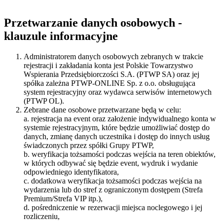
Przetwarzanie danych osobowych -
klauzule informacyjne
Administratorem danych osobowych zebranych w trakcie
rejestracji i zakładania konta jest Polskie Towarzystwo
Wspierania Przedsiębiorczości S.A. (PTWP SA) oraz jej
spółka zależna PTWP-ONLINE Sp. z o.o. obsługująca
system rejestracyjny oraz wydawca serwisów internetowych
(PTWP OL).
Zebrane dane osobowe przetwarzane będą w celu:
a. rejestracja na event oraz założenie indywidualnego konta w
systemie rejestracyjnym, które będzie umożliwiać dostęp do
danych, zmianę danych uczestnika i dostęp do innych usług
świadczonych przez spółki Grupy PTWP,
b. weryfikacja tożsamości podczas wejścia na teren obiektów,
w których odbywać się będzie event, wydruk i wydanie
odpowiedniego identyfikatora,
c. dodatkowa weryfikacja tożsamości podczas wejścia na
wydarzenia lub do stref z ograniczonym dostępem (Strefa
Premium/Strefa VIP itp.),
d. pośredniczenie w rezerwacji miejsca noclegowego i jej
rozliczeniu,