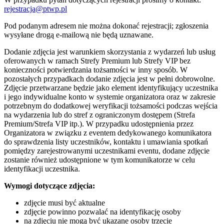
rejestracja@ptwp.pl
Pod podanym adresem nie można dokonać rejestracji; zgłoszenia
wysyłane drogą e-mailową nie będą uznawane.
Dodanie zdjęcia jest warunkiem skorzystania z wydarzeń lub usług
oferowanych w ramach Strefy Premium lub Strefy VIP bez
konieczności potwierdzania tożsamości w inny sposób. W
pozostałych przypadkach dodanie zdjęcia jest w pełni dobrowolne.
Zdjęcie przetwarzane będzie jako element identyfikujący uczestnika
i jego indywidualne konto w systemie organizatora oraz w zakresie
potrzebnym do dodatkowej weryfikacji tożsamości podczas wejścia
na wydarzenia lub do stref z ograniczonym dostępem (Strefa
Premium/Strefa VIP itp.). W przypadku udostępnienia przez
Organizatora w związku z eventem dedykowanego komunikatora
do sprawdzenia listy uczestników, kontaktu i umawiania spotkań
pomiędzy zarejestrowanymi uczestnikami eventu, dodane zdjęcie
zostanie również udostępnione w tym komunikatorze w celu
identyfikacji uczestnika.
Wymogi dotyczące zdjęcia:
zdjęcie musi być aktualne
zdjęcie powinno pozwalać na identyfikację osoby
na zdjęciu nie mogą być ukazane osoby trzecie