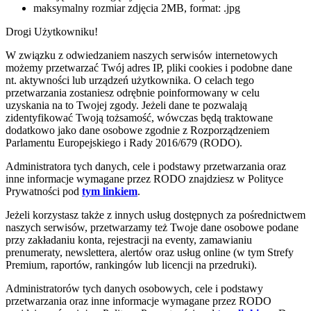
maksymalny rozmiar zdjęcia 2MB, format: .jpg
Drogi Użytkowniku!
W związku z odwiedzaniem naszych serwisów internetowych
możemy przetwarzać Twój adres IP, pliki cookies i podobne dane
nt. aktywności lub urządzeń użytkownika. O celach tego
przetwarzania zostaniesz odrębnie poinformowany w celu
uzyskania na to Twojej zgody. Jeżeli dane te pozwalają
zidentyfikować Twoją tożsamość, wówczas będą traktowane
dodatkowo jako dane osobowe zgodnie z Rozporządzeniem
Parlamentu Europejskiego i Rady 2016/679 (RODO).
Administratora tych danych, cele i podstawy przetwarzania oraz
inne informacje wymagane przez RODO znajdziesz w Polityce
Prywatności pod
tym linkiem
.
Jeżeli korzystasz także z innych usług dostępnych za pośrednictwem
naszych serwisów, przetwarzamy też Twoje dane osobowe podane
przy zakładaniu konta, rejestracji na eventy, zamawianiu
prenumeraty, newslettera, alertów oraz usług online (w tym Strefy
Premium, raportów, rankingów lub licencji na przedruki).
Administratorów tych danych osobowych, cele i podstawy
przetwarzania oraz inne informacje wymagane przez RODO