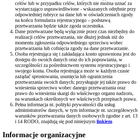
celów lub w przypadku celów, których nie można uznać za
wystarczająco usprawiedliwione - wskazanych odrębnie przy
odpowiedniej rubryce na dane lub w oświadczeniach zgody
na końcu formularza rejestracyjnego – podstawą
przetwarzania będzie także zgoda uczestnika.
Dane przetwarzane będą wyłącznie przez czas niezbędny do
realizacji celów przetwarzania, nie dłużej jednak niż do
momentu zgłoszenia odpowiedniego sprzeciwu wobec
przetwarzania lub cofnięcia zgody na dane przetwarzanie.
Osoba rejestrująca się i zakładająca konto uprawniona jest do
dostępu do swoich danych oraz do ich poprawiania, w
szczególności za pośrednictwem systemu rejestracyjnego i
swojego konta. Osoba rejestrująca może w każdym czasie
zażądać sprostowania, usunięcia lub ograniczenia
przetwarzania swoich danych; przysługuje jej także prawo do
wniesienia sprzeciwu wobec danego przetwarzania oraz
prawo do wniesienia skargi do właściwego organu nadzoru,
na warunkach określonych we właściwych przepisach prawa.
Pełna informacja nt. polityki prywatności dla usług
administratorów danych, w tym informacje nt. szczegółowych
warunków przetwarzania danych osobowych zgodne z art. 13
i 14 RODO, znajdują się pod niniejszym
linkiem
Informacje organizacyjne