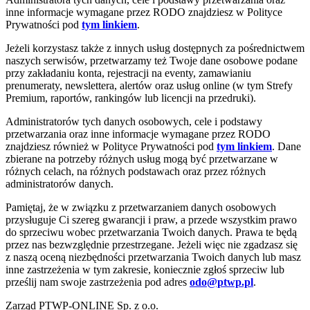
inne informacje wymagane przez RODO znajdziesz w Polityce
Prywatności pod
tym linkiem
.
Jeżeli korzystasz także z innych usług dostępnych za pośrednictwem
naszych serwisów, przetwarzamy też Twoje dane osobowe podane
przy zakładaniu konta, rejestracji na eventy, zamawianiu
prenumeraty, newslettera, alertów oraz usług online (w tym Strefy
Premium, raportów, rankingów lub licencji na przedruki).
Administratorów tych danych osobowych, cele i podstawy
przetwarzania oraz inne informacje wymagane przez RODO
znajdziesz również w Polityce Prywatności pod
tym linkiem
. Dane
zbierane na potrzeby różnych usług mogą być przetwarzane w
różnych celach, na różnych podstawach oraz przez różnych
administratorów danych.
Pamiętaj, że w związku z przetwarzaniem danych osobowych
przysługuje Ci szereg gwarancji i praw, a przede wszystkim prawo
do sprzeciwu wobec przetwarzania Twoich danych. Prawa te będą
przez nas bezwzględnie przestrzegane. Jeżeli więc nie zgadzasz się
z naszą oceną niezbędności przetwarzania Twoich danych lub masz
inne zastrzeżenia w tym zakresie, koniecznie zgłoś sprzeciw lub
prześlij nam swoje zastrzeżenia pod adres
odo@ptwp.pl
.
Zarząd PTWP-ONLINE Sp. z o.o.