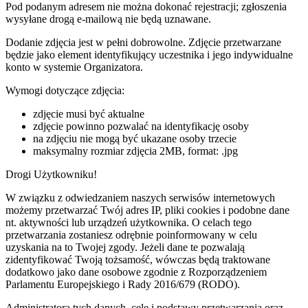
Pod podanym adresem nie można dokonać rejestracji; zgłoszenia
wysyłane drogą e-mailową nie będą uznawane.
Dodanie zdjęcia jest w pełni dobrowolne. Zdjęcie przetwarzane
będzie jako element identyfikujący uczestnika i jego indywidualne
konto w systemie Organizatora.
Wymogi dotyczące zdjęcia:
zdjęcie musi być aktualne
zdjęcie powinno pozwalać na identyfikację osoby
na zdjęciu nie mogą być ukazane osoby trzecie
maksymalny rozmiar zdjęcia 2MB, format: .jpg
Drogi Użytkowniku!
W związku z odwiedzaniem naszych serwisów internetowych
możemy przetwarzać Twój adres IP, pliki cookies i podobne dane
nt. aktywności lub urządzeń użytkownika. O celach tego
przetwarzania zostaniesz odrębnie poinformowany w celu
uzyskania na to Twojej zgody. Jeżeli dane te pozwalają
zidentyfikować Twoją tożsamość, wówczas będą traktowane
dodatkowo jako dane osobowe zgodnie z Rozporządzeniem
Parlamentu Europejskiego i Rady 2016/679 (RODO).
Administratora tych danych, cele i podstawy przetwarzania oraz