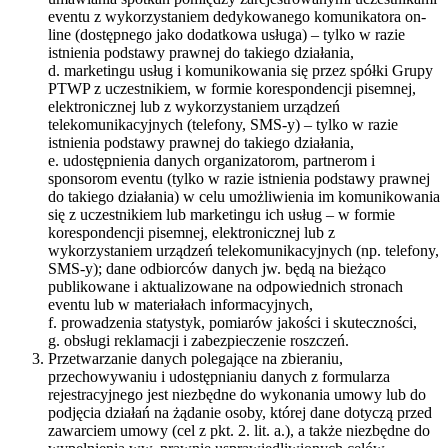
eventu z wykorzystaniem dedykowanego komunikatora on-
line (dostępnego jako dodatkowa usługa) – tylko w razie
istnienia podstawy prawnej do takiego działania,
d. marketingu usług i komunikowania się przez spółki Grupy
PTWP z uczestnikiem, w formie korespondencji pisemnej,
elektronicznej lub z wykorzystaniem urządzeń
telekomunikacyjnych (telefony, SMS-y) – tylko w razie
istnienia podstawy prawnej do takiego działania,
e. udostępnienia danych organizatorom, partnerom i
sponsorom eventu (tylko w razie istnienia podstawy prawnej
do takiego działania) w celu umożliwienia im komunikowania
się z uczestnikiem lub marketingu ich usług – w formie
korespondencji pisemnej, elektronicznej lub z
wykorzystaniem urządzeń telekomunikacyjnych (np. telefony,
SMS-y); dane odbiorców danych jw. będą na bieżąco
publikowane i aktualizowane na odpowiednich stronach
eventu lub w materiałach informacyjnych,
f. prowadzenia statystyk, pomiarów jakości i skuteczności,
g. obsługi reklamacji i zabezpieczenie roszczeń.
Przetwarzanie danych polegające na zbieraniu,
przechowywaniu i udostępnianiu danych z formularza
rejestracyjnego jest niezbędne do wykonania umowy lub do
podjęcia działań na żądanie osoby, której dane dotyczą przed
zawarciem umowy (cel z pkt. 2. lit. a.), a także niezbędne do