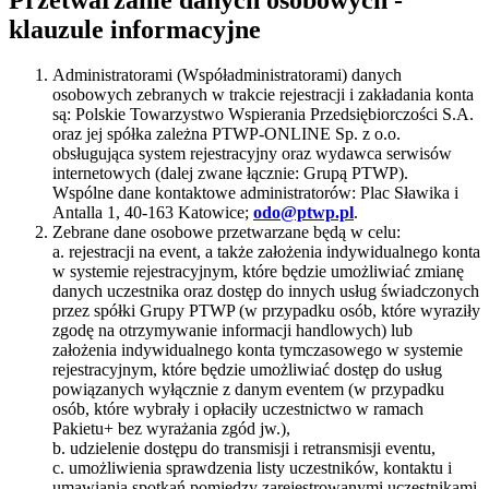
klauzule informacyjne
Administratorami (Współadministratorami) danych
osobowych zebranych w trakcie rejestracji i zakładania konta
są: Polskie Towarzystwo Wspierania Przedsiębiorczości S.A.
oraz jej spółka zależna PTWP-ONLINE Sp. z o.o.
obsługująca system rejestracyjny oraz wydawca serwisów
internetowych (dalej zwane łącznie: Grupą PTWP).
Wspólne dane kontaktowe administratorów: Plac Sławika i
Antalla 1, 40-163 Katowice;
odo@ptwp.pl
.
Zebrane dane osobowe przetwarzane będą w celu:
a. rejestracji na event, a także założenia indywidualnego konta
w systemie rejestracyjnym, które będzie umożliwiać zmianę
danych uczestnika oraz dostęp do innych usług świadczonych
przez spółki Grupy PTWP (w przypadku osób, które wyraziły
zgodę na otrzymywanie informacji handlowych) lub
założenia indywidualnego konta tymczasowego w systemie
rejestracyjnym, które będzie umożliwiać dostęp do usług
powiązanych wyłącznie z danym eventem (w przypadku
osób, które wybrały i opłaciły uczestnictwo w ramach
Pakietu+ bez wyrażania zgód jw.),
b. udzielenie dostępu do transmisji i retransmisji eventu,
c. umożliwienia sprawdzenia listy uczestników, kontaktu i
umawiania spotkań pomiędzy zarejestrowanymi uczestnikami