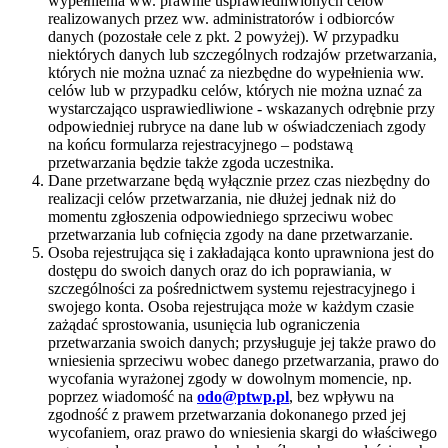
wypełnienia ww. prawnie usprawiedliwionych celów
realizowanych przez ww. administratorów i odbiorców
danych (pozostałe cele z pkt. 2 powyżej). W przypadku
niektórych danych lub szczególnych rodzajów przetwarzania,
których nie można uznać za niezbędne do wypełnienia ww.
celów lub w przypadku celów, których nie można uznać za
wystarczająco usprawiedliwione - wskazanych odrębnie przy
odpowiedniej rubryce na dane lub w oświadczeniach zgody
na końcu formularza rejestracyjnego – podstawą
przetwarzania będzie także zgoda uczestnika.
Dane przetwarzane będą wyłącznie przez czas niezbędny do
realizacji celów przetwarzania, nie dłużej jednak niż do
momentu zgłoszenia odpowiedniego sprzeciwu wobec
przetwarzania lub cofnięcia zgody na dane przetwarzanie.
Osoba rejestrująca się i zakładająca konto uprawniona jest do
dostępu do swoich danych oraz do ich poprawiania, w
szczególności za pośrednictwem systemu rejestracyjnego i
swojego konta. Osoba rejestrująca może w każdym czasie
zażądać sprostowania, usunięcia lub ograniczenia
przetwarzania swoich danych; przysługuje jej także prawo do
wniesienia sprzeciwu wobec danego przetwarzania, prawo do
wycofania wyrażonej zgody w dowolnym momencie, np.
poprzez wiadomość na
odo@ptwp.pl
, bez wpływu na
zgodność z prawem przetwarzania dokonanego przed jej
wycofaniem, oraz prawo do wniesienia skargi do właściwego