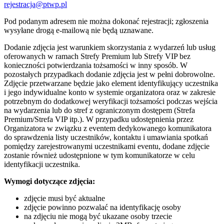
rejestracja@ptwp.pl
Pod podanym adresem nie można dokonać rejestracji; zgłoszenia
wysyłane drogą e-mailową nie będą uznawane.
Dodanie zdjęcia jest warunkiem skorzystania z wydarzeń lub usług
oferowanych w ramach Strefy Premium lub Strefy VIP bez
konieczności potwierdzania tożsamości w inny sposób. W
pozostałych przypadkach dodanie zdjęcia jest w pełni dobrowolne.
Zdjęcie przetwarzane będzie jako element identyfikujący uczestnika
i jego indywidualne konto w systemie organizatora oraz w zakresie
potrzebnym do dodatkowej weryfikacji tożsamości podczas wejścia
na wydarzenia lub do stref z ograniczonym dostępem (Strefa
Premium/Strefa VIP itp.). W przypadku udostępnienia przez
Organizatora w związku z eventem dedykowanego komunikatora
do sprawdzenia listy uczestników, kontaktu i umawiania spotkań
pomiędzy zarejestrowanymi uczestnikami eventu, dodane zdjęcie
zostanie również udostępnione w tym komunikatorze w celu
identyfikacji uczestnika.
Wymogi dotyczące zdjęcia:
zdjęcie musi być aktualne
zdjęcie powinno pozwalać na identyfikację osoby
na zdjęciu nie mogą być ukazane osoby trzecie