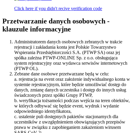
Click here if you didn't recive verification code
Przetwarzanie danych osobowych -
klauzule informacyjne
Administratorem danych osobowych zebranych w trakcie
rejestracji i zakładania konta jest Polskie Towarzystwo
Wspierania Przedsiębiorczości S.A. (PTWP SA) oraz jej
spółka zależna PTWP-ONLINE Sp. z o.o. obsługująca
system rejestracyjny oraz wydawca serwisów internetowych
(PTWP OL).
Zebrane dane osobowe przetwarzane będą w celu:
a. rejestracja na event oraz założenie indywidualnego konta w
systemie rejestracyjnym, które będzie umożliwiać dostęp do
danych, zmianę danych uczestnika i dostęp do innych usług
świadczonych przez spółki Grupy PTWP,
b. weryfikacja tożsamości podczas wejścia na teren obiektów,
w których odbywać się będzie event, wydruk i wydanie
odpowiedniego identyfikatora,
c. ustalenie puli dostępnych pakietów stacjonarnych dla
uczestników z uwzględnieniem obowiązujących przepisów
prawa w związku z zapobieganiem zakażeniom wirusem
SARS-CoV-2;