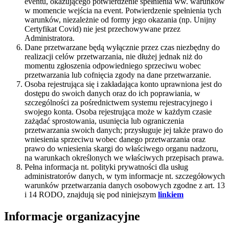
eventu, okazującego potwierdzenie spełnienia ww. warunków
w momencie wejścia na event. Potwierdzenie spełnienia tych
warunków, niezależnie od formy jego okazania (np. Unijny
Certyfikat Covid) nie jest przechowywane przez
Administratora.
Dane przetwarzane będą wyłącznie przez czas niezbędny do
realizacji celów przetwarzania, nie dłużej jednak niż do
momentu zgłoszenia odpowiedniego sprzeciwu wobec
przetwarzania lub cofnięcia zgody na dane przetwarzanie.
Osoba rejestrująca się i zakładająca konto uprawniona jest do
dostępu do swoich danych oraz do ich poprawiania, w
szczególności za pośrednictwem systemu rejestracyjnego i
swojego konta. Osoba rejestrująca może w każdym czasie
zażądać sprostowania, usunięcia lub ograniczenia
przetwarzania swoich danych; przysługuje jej także prawo do
wniesienia sprzeciwu wobec danego przetwarzania oraz
prawo do wniesienia skargi do właściwego organu nadzoru,
na warunkach określonych we właściwych przepisach prawa.
Pełna informacja nt. polityki prywatności dla usług
administratorów danych, w tym informacje nt. szczegółowych
warunków przetwarzania danych osobowych zgodne z art. 13
i 14 RODO, znajdują się pod niniejszym
linkiem
Informacje organizacyjne