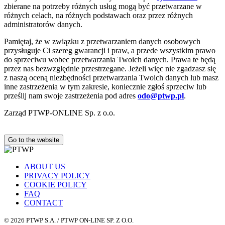
zbierane na potrzeby różnych usług mogą być przetwarzane w
różnych celach, na różnych podstawach oraz przez różnych
administratorów danych.
Pamiętaj, że w związku z przetwarzaniem danych osobowych
przysługuje Ci szereg gwarancji i praw, a przede wszystkim prawo
do sprzeciwu wobec przetwarzania Twoich danych. Prawa te będą
przez nas bezwzględnie przestrzegane. Jeżeli więc nie zgadzasz się
z naszą oceną niezbędności przetwarzania Twoich danych lub masz
inne zastrzeżenia w tym zakresie, koniecznie zgłoś sprzeciw lub
prześlij nam swoje zastrzeżenia pod adres
odo@ptwp.pl
.
Zarząd PTWP-ONLINE Sp. z o.o.
Go to the website
ABOUT US
PRIVACY POLICY
COOKIE POLICY
FAQ
CONTACT
© 2026 PTWP S.A. / PTWP ON-LINE SP. Z O.O.