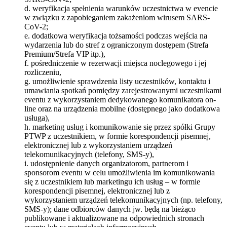
d. weryfikacja spełnienia warunków uczestnictwa w evencie
w związku z zapobieganiem zakażeniom wirusem SARS-
CoV-2;
e. dodatkowa weryfikacja tożsamości podczas wejścia na
wydarzenia lub do stref z ograniczonym dostępem (Strefa
Premium/Strefa VIP itp.),
f. pośredniczenie w rezerwacji miejsca noclegowego i jej
rozliczeniu,
g. umożliwienie sprawdzenia listy uczestników, kontaktu i
umawiania spotkań pomiędzy zarejestrowanymi uczestnikami
eventu z wykorzystaniem dedykowanego komunikatora on-
line oraz na urządzenia mobilne (dostępnego jako dodatkowa
usługa),
h. marketing usług i komunikowanie się przez spółki Grupy
PTWP z uczestnikiem, w formie korespondencji pisemnej,
elektronicznej lub z wykorzystaniem urządzeń
telekomunikacyjnych (telefony, SMS-y),
i. udostępnienie danych organizatorom, partnerom i
sponsorom eventu w celu umożliwienia im komunikowania
się z uczestnikiem lub marketingu ich usług – w formie
korespondencji pisemnej, elektronicznej lub z
wykorzystaniem urządzeń telekomunikacyjnych (np. telefony,
SMS-y); dane odbiorców danych jw. będą na bieżąco
publikowane i aktualizowane na odpowiednich stronach