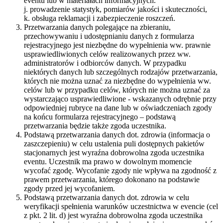
eventu lub w materiałach informacyjnych.
j. prowadzenie statystyk, pomiarów jakości i skuteczności,
k. obsługa reklamacji i zabezpieczenie roszczeń.
Przetwarzania danych polegające na zbieraniu,
przechowywaniu i udostępnianiu danych z formularza
rejestracyjnego jest niezbędne do wypełnienia ww. prawnie
usprawiedliwionych celów realizowanych przez ww.
administratorów i odbiorców danych. W przypadku
niektórych danych lub szczególnych rodzajów przetwarzania,
których nie można uznać za niezbędne do wypełnienia ww.
celów lub w przypadku celów, których nie można uznać za
wystarczająco usprawiedliwione - wskazanych odrębnie przy
odpowiedniej rubryce na dane lub w oświadczeniach zgody
na końcu formularza rejestracyjnego – podstawą
przetwarzania będzie także zgoda uczestnika.
Podstawą przetwarzania danych dot. zdrowia (informacja o
zaszczepieniu) w celu ustalenia puli dostępnych pakietów
stacjonarnych jest wyraźna dobrowolna zgoda uczestnika
eventu. Uczestnik ma prawo w dowolnym momencie
wycofać zgodę. Wycofanie zgody nie wpływa na zgodność z
prawem przetwarzania, którego dokonano na podstawie
zgody przed jej wycofaniem.
Podstawą przetwarzania danych dot. zdrowia w celu
weryfikacji spełnienia warunków uczestnictwa w evencie (cel
z pkt. 2 lit. d) jest wyraźna dobrowolna zgoda uczestnika