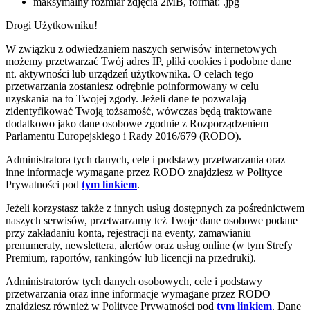
maksymalny rozmiar zdjęcia 2MB, format: .jpg
Drogi Użytkowniku!
W związku z odwiedzaniem naszych serwisów internetowych
możemy przetwarzać Twój adres IP, pliki cookies i podobne dane
nt. aktywności lub urządzeń użytkownika. O celach tego
przetwarzania zostaniesz odrębnie poinformowany w celu
uzyskania na to Twojej zgody. Jeżeli dane te pozwalają
zidentyfikować Twoją tożsamość, wówczas będą traktowane
dodatkowo jako dane osobowe zgodnie z Rozporządzeniem
Parlamentu Europejskiego i Rady 2016/679 (RODO).
Administratora tych danych, cele i podstawy przetwarzania oraz
inne informacje wymagane przez RODO znajdziesz w Polityce
Prywatności pod
tym linkiem
.
Jeżeli korzystasz także z innych usług dostępnych za pośrednictwem
naszych serwisów, przetwarzamy też Twoje dane osobowe podane
przy zakładaniu konta, rejestracji na eventy, zamawianiu
prenumeraty, newslettera, alertów oraz usług online (w tym Strefy
Premium, raportów, rankingów lub licencji na przedruki).
Administratorów tych danych osobowych, cele i podstawy
przetwarzania oraz inne informacje wymagane przez RODO
znajdziesz również w Polityce Prywatności pod
tym linkiem
. Dane