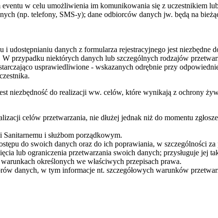
 eventu w celu umożliwienia im komunikowania się z uczestnikiem lub
jnych (np. telefony, SMS-y); dane odbiorców danych jw. będą na bież
u i udostępnianiu danych z formularza rejestracyjnego jest niezbędne
. W przypadku niektórych danych lub szczególnych rodzajów przetwar
tarczająco usprawiedliwione - wskazanych odrębnie przy odpowiednie
czestnika.
est niezbędność do realizacji ww. celów, które wynikają z ochrony ży
lizacji celów przetwarzania, nie dłużej jednak niż do momentu zgłos
i Sanitarnemu i służbom porządkowym.
 dostępu do swoich danych oraz do ich poprawiania, w szczególności z
ięcia lub ograniczenia przetwarzania swoich danych; przysługuje jej 
a warunkach określonych we właściwych przepisach prawa.
ratorów danych, w tym informacje nt. szczegółowych warunków przetwa