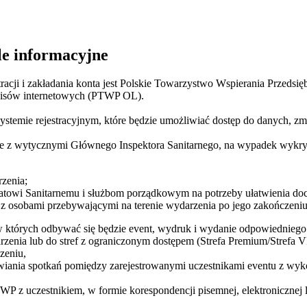
le informacyjne
racji i zakładania konta jest Polskie Towarzystwo Wspierania Przed
rwisów internetowych (PTWP OL).
 systemie rejestracyjnym, które będzie umożliwiać dostęp do danych, z
e z wytycznymi Głównego Inspektora Sanitarnego, na wypadek wykry
rzenia;
atowi Sanitarnemu i służbom porządkowym na potrzeby ułatwienia do
l z osobami przebywającymi na terenie wydarzenia po jego zakończeniu
 w których odbywać się będzie event, wydruk i wydanie odpowiedniego 
zenia lub do stref z ograniczonym dostępem (Strefa Premium/Strefa VIP
zeniu,
mawiania spotkań pomiędzy zarejestrowanymi uczestnikami eventu z wy
TWP z uczestnikiem, w formie korespondencji pisemnej, elektronicznej