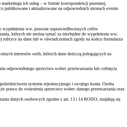
 marketingu ich usług – w formie korespondencji pisemnej,
ąco publikowane i aktualizowane na odpowiednich stronach eventu
 do wypełnienia ww. prawnie usprawiedliwionych celów
zania, których nie można uznać za niezbędne do wypełnienia ww.
j rubryce na dane lub w oświadczeniach zgody na końcu formularza
wotnych interesów osób, których dane dotyczą polegających na
zenia odpowiedniego sprzeciwu wobec przetwarzania lub cofnięcia
a pośrednictwem systemu rejestracyjnego i swojego konta. Osoba
także prawo do wniesienia sprzeciwu wobec danego przetwarzania oraz
rzania danych osobowych zgodne z art. 13 i 14 RODO, znajdują się