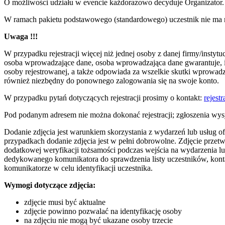
O możliwości udziału w evencie każdorazowo decyduje Organizator.
W ramach pakietu podstawowego (standardowego) uczestnik nie ma 
Uwaga !!!
W przypadku rejestracji więcej niż jednej osoby z danej firmy/insty
osoba wprowadzające dane, osoba wprowadzająca dane gwarantuje, iż
osoby rejestrowanej, a także odpowiada za wszelkie skutki wprowadz
również niezbędny do ponownego zalogowania się na swoje konto.
W przypadku pytań dotyczących rejestracji prosimy o kontakt:
rejest
Pod podanym adresem nie można dokonać rejestracji; zgłoszenia wy
Dodanie zdjęcia jest warunkiem skorzystania z wydarzeń lub usług 
przypadkach dodanie zdjęcia jest w pełni dobrowolne. Zdjęcie przetw
dodatkowej weryfikacji tożsamości podczas wejścia na wydarzenia lu
dedykowanego komunikatora do sprawdzenia listy uczestników, konta
komunikatorze w celu identyfikacji uczestnika.
Wymogi dotyczące zdjęcia:
zdjęcie musi być aktualne
zdjęcie powinno pozwalać na identyfikację osoby
na zdjęciu nie mogą być ukazane osoby trzecie