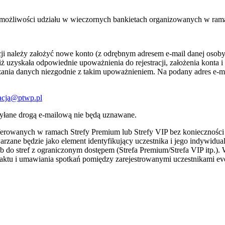
możliwości udziału w wieczornych bankietach organizowanych w ram
tucji należy założyć nowe konto (z odrębnym adresem e-mail danej osob
 uzyskała odpowiednie upoważnienia do rejestracji, założenia konta 
ania danych niezgodnie z takim upoważnieniem. Na podany adres e-mail
racja@ptwp.pl
syłane drogą e-mailową nie będą uznawane.
oferowanych w ramach Strefy Premium lub Strefy VIP bez konieczności
arzane będzie jako element identyfikujący uczestnika i jego indywidu
b do stref z ograniczonym dostępem (Strefa Premium/Strefa VIP itp.)
ktu i umawiania spotkań pomiędzy zarejestrowanymi uczestnikami eve