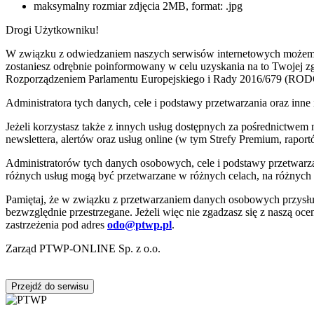
maksymalny rozmiar zdjęcia 2MB, format: .jpg
Drogi Użytkowniku!
W związku z odwiedzaniem naszych serwisów internetowych możemy pr
zostaniesz odrębnie poinformowany w celu uzyskania na to Twojej 
Rozporządzeniem Parlamentu Europejskiego i Rady 2016/679 (ROD
Administratora tych danych, cele i podstawy przetwarzania oraz i
Jeżeli korzystasz także z innych usług dostępnych za pośrednictwem
newslettera, alertów oraz usług online (w tym Strefy Premium, raportó
Administratorów tych danych osobowych, cele i podstawy przetwar
różnych usług mogą być przetwarzane w różnych celach, na różnych
Pamiętaj, że w związku z przetwarzaniem danych osobowych przysług
bezwzględnie przestrzegane. Jeżeli więc nie zgadzasz się z naszą oc
zastrzeżenia pod adres
odo@ptwp.pl
.
Zarząd PTWP-ONLINE Sp. z o.o.
Przejdź do serwisu