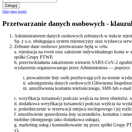
Zaloguj
Odzyskaj hasło
Przetwarzanie danych osobowych - klauzu
Administratorem danych osobowych zebranych w trakcie rejest
Sp. z o.o. obsługująca system rejestracyjny oraz wydawca se
Zebrane dane osobowe przetwarzane będą w celu:
a. rejestracja na event oraz założenie indywidualnego konta w
spółki Grupy PTWP,
b. przeciwdziałania zakażeniom wirusem SARS-CoV-2 zgodni
wydarzenia organizowanego przez Administratora –– poprzez:
i. prowadzenie listy osób przebywających na terenie wyda
ii. udostępnienia danych osobowych Głównemu Inspektor
iii. umożliwienia kontaktu telefonicznego, SMS lub e-mai
c. weryfikacja tożsamości podczas wejścia na teren obiektów,
d. dodatkowa weryfikacja tożsamości podczas wejścia na wydar
e. pośredniczenie w rezerwacji miejsca noclegowego i jej rozlic
f. umożliwienie sprawdzenia listy uczestników, kontaktu i u
mobilne (dostępnego jako dodatkowa usługa),
g. marketing usług i komunikowanie się przez spółki Grupy P
y),