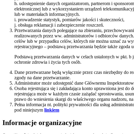
h. udostępnienie danych organizatorom, partnerom i sponsorom
elektronicznej lub z wykorzystaniem urządzeń telekomunikacy
lub w materiałach informacyjnych.
i. prowadzenie statystyk, pomiarów jakości i skuteczności,
j. obsługa reklamacji i zabezpieczenie roszczeń.
Przetwarzania danych polegające na zbieraniu, przechowywani
realizowanych przez ww. administratorów i odbiorców danych
celów lub w przypadku celów, których nie można uznać za wys
rejestracyjnego – podstawą przetwarzania będzie także zgoda u
Podstawą przetwarzania danych w celach ustalonych w pkt. b j
ochronie zdrowia i życia tych osób.
Dane przetwarzane będą wyłącznie przez czas niezbędny do rea
zgody na dane przetwarzanie.
Administrator może udostępnić dane Głównemu Inspektoratow
Osoba rejestrująca się i zakładająca konto uprawniona jest do
rejestrująca może w każdym czasie zażądać sprostowania, usun
prawo do wniesienia skargi do właściwego organu nadzoru, n
Pełna informacja nt. polityki prywatności dla usług administ
pod niniejszym
linkiem
Informacje organizacyjne