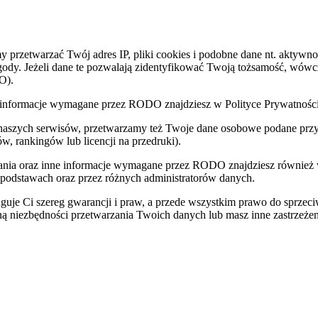
zetwarzać Twój adres IP, pliki cookies i podobne dane nt. aktywnoś
zgody. Jeżeli dane te pozwalają zidentyfikować Twoją tożsamość, wów
O).
nne informacje wymagane przez RODO znajdziesz w Polityce Prywatnoś
 naszych serwisów, przetwarzamy też Twoje dane osobowe podane przy z
w, rankingów lub licencji na przedruki).
zania oraz inne informacje wymagane przez RODO znajdziesz również
 podstawach oraz przez różnych administratorów danych.
uje Ci szereg gwarancji i praw, a przede wszystkim prawo do sprzec
eną niezbędności przetwarzania Twoich danych lub masz inne zastrzeżen