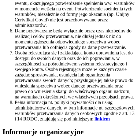
eventu, okazującego potwierdzenie spełnienia ww. warunków
w momencie wejścia na event. Potwierdzenie spełnienia tych
warunków, niezależnie od formy jego okazania (np. Unijny
Certyfikat Covid) nie jest przechowywane przez
administratorów.
Dane przetwarzane będą wyłącznie przez czas niezbędny do
realizacji celów przetwarzania, nie dłużej jednak niż do
momentu zgłoszenia odpowiedniego sprzeciwu wobec
przetwarzania lub cofnięcia zgody na dane przetwarzanie.
Osoba rejestrująca się i zakładająca konto uprawniona jest do
dostępu do swoich danych oraz do ich poprawiania, w
szczególności za pośrednictwem systemu rejestracyjnego i
swojego konta. Osoba rejestrująca może w każdym czasie
zażądać sprostowania, usunięcia lub ograniczenia
przetwarzania swoich danych; przysługuje jej także prawo do
wniesienia sprzeciwu wobec danego przetwarzania oraz
prawo do wniesienia skargi do właściwego organu nadzoru,
na warunkach określonych we właściwych przepisach prawa.
Pełna informacja nt. polityki prywatności dla usług
administratorów danych, w tym informacje nt. szczegółowych
warunków przetwarzania danych osobowych zgodne z art. 13
i 14 RODO, znajdują się pod niniejszym
linkiem
Informacje organizacyjne