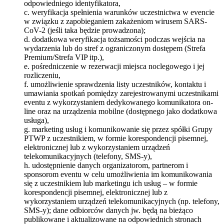
odpowiedniego identyfikatora,
c. weryfikacja spełnienia warunków uczestnictwa w evencie
w związku z zapobieganiem zakażeniom wirusem SARS-
CoV-2 (jeśli taka będzie prowadzona);
d. dodatkowa weryfikacja tożsamości podczas wejścia na
wydarzenia lub do stref z ograniczonym dostępem (Strefa
Premium/Strefa VIP itp.),
e. pośredniczenie w rezerwacji miejsca noclegowego i jej
rozliczeniu,
f. umożliwienie sprawdzenia listy uczestników, kontaktu i
umawiania spotkań pomiędzy zarejestrowanymi uczestnikami
eventu z wykorzystaniem dedykowanego komunikatora on-
line oraz na urządzenia mobilne (dostępnego jako dodatkowa
usługa),
g. marketing usług i komunikowanie się przez spółki Grupy
PTWP z uczestnikiem, w formie korespondencji pisemnej,
elektronicznej lub z wykorzystaniem urządzeń
telekomunikacyjnych (telefony, SMS-y),
h. udostępnienie danych organizatorom, partnerom i
sponsorom eventu w celu umożliwienia im komunikowania
się z uczestnikiem lub marketingu ich usług – w formie
korespondencji pisemnej, elektronicznej lub z
wykorzystaniem urządzeń telekomunikacyjnych (np. telefony,
SMS-y); dane odbiorców danych jw. będą na bieżąco
publikowane i aktualizowane na odpowiednich stronach