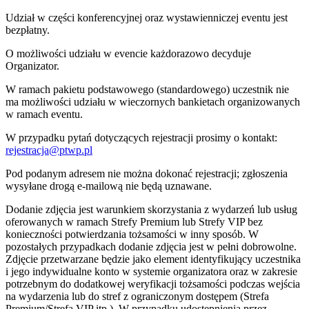
Udział w części konferencyjnej oraz wystawienniczej eventu jest
bezpłatny.
O możliwości udziału w evencie każdorazowo decyduje
Organizator.
W ramach pakietu podstawowego (standardowego) uczestnik nie
ma możliwości udziału w wieczornych bankietach organizowanych
w ramach eventu.
W przypadku pytań dotyczących rejestracji prosimy o kontakt:
rejestracja@ptwp.pl
Pod podanym adresem nie można dokonać rejestracji; zgłoszenia
wysyłane drogą e-mailową nie będą uznawane.
Dodanie zdjęcia jest warunkiem skorzystania z wydarzeń lub usług
oferowanych w ramach Strefy Premium lub Strefy VIP bez
konieczności potwierdzania tożsamości w inny sposób. W
pozostałych przypadkach dodanie zdjęcia jest w pełni dobrowolne.
Zdjęcie przetwarzane będzie jako element identyfikujący uczestnika
i jego indywidualne konto w systemie organizatora oraz w zakresie
potrzebnym do dodatkowej weryfikacji tożsamości podczas wejścia
na wydarzenia lub do stref z ograniczonym dostępem (Strefa
Premium/Strefa VIP itp.). W przypadku udostępnienia przez