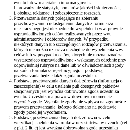
eventu lub w materiałach informacyjnych.
i. prowadzenie statystyk, pomiarów jakości i skuteczności,
j. obsługa reklamacji i zabezpieczenie roszczeń.
Przetwarzania danych polegające na zbieraniu,
przechowywaniu i udostępnianiu danych z formularza
rejestracyjnego jest niezbędne do wypełnienia ww. prawnie
usprawiedliwionych celów realizowanych przez ww.
administratorów i odbiorców danych. W przypadku
niektórych danych lub szczególnych rodzajów przetwarzania,
których nie można uznać za niezbędne do wypełnienia ww.
celów lub w przypadku celów, których nie można uznać za
wystarczająco usprawiedliwione - wskazanych odrębnie przy
odpowiedniej rubryce na dane lub w oświadczeniach zgody
na końcu formularza rejestracyjnego – podstawą
przetwarzania będzie także zgoda uczestnika.
Podstawą przetwarzania danych dot. zdrowia (informacja o
zaszczepieniu) w celu ustalenia puli dostępnych pakietów
stacjonarnych jest wyraźna dobrowolna zgoda uczestnika
eventu. Uczestnik ma prawo w dowolnym momencie
wycofać zgodę. Wycofanie zgody nie wpływa na zgodność z
prawem przetwarzania, którego dokonano na podstawie
zgody przed jej wycofaniem.
Podstawą przetwarzania danych dot. zdrowia w celu
weryfikacji spełnienia warunków uczestnictwa w evencie (cel
z pkt. 2 lit. c) jest wyraźna dobrowolna zgoda uczestnika