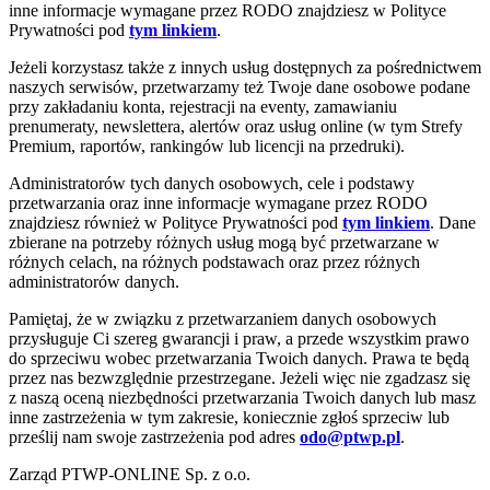
inne informacje wymagane przez RODO znajdziesz w Polityce
Prywatności pod
tym linkiem
.
Jeżeli korzystasz także z innych usług dostępnych za pośrednictwem
naszych serwisów, przetwarzamy też Twoje dane osobowe podane
przy zakładaniu konta, rejestracji na eventy, zamawianiu
prenumeraty, newslettera, alertów oraz usług online (w tym Strefy
Premium, raportów, rankingów lub licencji na przedruki).
Administratorów tych danych osobowych, cele i podstawy
przetwarzania oraz inne informacje wymagane przez RODO
znajdziesz również w Polityce Prywatności pod
tym linkiem
. Dane
zbierane na potrzeby różnych usług mogą być przetwarzane w
różnych celach, na różnych podstawach oraz przez różnych
administratorów danych.
Pamiętaj, że w związku z przetwarzaniem danych osobowych
przysługuje Ci szereg gwarancji i praw, a przede wszystkim prawo
do sprzeciwu wobec przetwarzania Twoich danych. Prawa te będą
przez nas bezwzględnie przestrzegane. Jeżeli więc nie zgadzasz się
z naszą oceną niezbędności przetwarzania Twoich danych lub masz
inne zastrzeżenia w tym zakresie, koniecznie zgłoś sprzeciw lub
prześlij nam swoje zastrzeżenia pod adres
odo@ptwp.pl
.
Zarząd PTWP-ONLINE Sp. z o.o.