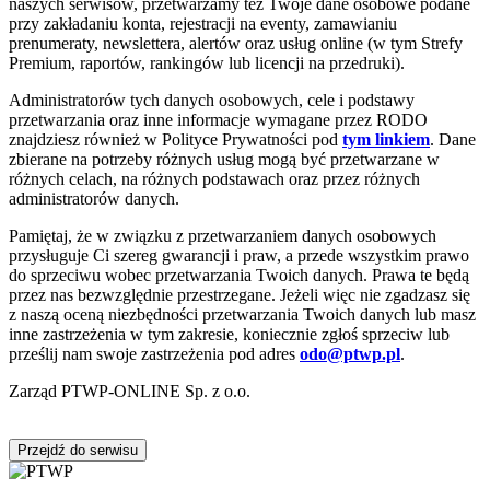
naszych serwisów, przetwarzamy też Twoje dane osobowe podane
przy zakładaniu konta, rejestracji na eventy, zamawianiu
prenumeraty, newslettera, alertów oraz usług online (w tym Strefy
Premium, raportów, rankingów lub licencji na przedruki).
Administratorów tych danych osobowych, cele i podstawy
przetwarzania oraz inne informacje wymagane przez RODO
znajdziesz również w Polityce Prywatności pod
tym linkiem
. Dane
zbierane na potrzeby różnych usług mogą być przetwarzane w
różnych celach, na różnych podstawach oraz przez różnych
administratorów danych.
Pamiętaj, że w związku z przetwarzaniem danych osobowych
przysługuje Ci szereg gwarancji i praw, a przede wszystkim prawo
do sprzeciwu wobec przetwarzania Twoich danych. Prawa te będą
przez nas bezwzględnie przestrzegane. Jeżeli więc nie zgadzasz się
z naszą oceną niezbędności przetwarzania Twoich danych lub masz
inne zastrzeżenia w tym zakresie, koniecznie zgłoś sprzeciw lub
prześlij nam swoje zastrzeżenia pod adres
odo@ptwp.pl
.
Zarząd PTWP-ONLINE Sp. z o.o.
Przejdź do serwisu