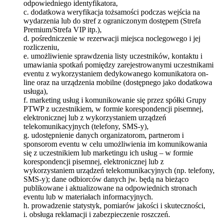
odpowiedniego identyfikatora,
c. dodatkowa weryfikacja tożsamości podczas wejścia na
wydarzenia lub do stref z ograniczonym dostępem (Strefa
Premium/Strefa VIP itp.),
d. pośredniczenie w rezerwacji miejsca noclegowego i jej
rozliczeniu,
e. umożliwienie sprawdzenia listy uczestników, kontaktu i
umawiania spotkań pomiędzy zarejestrowanymi uczestnikami
eventu z wykorzystaniem dedykowanego komunikatora on-
line oraz na urządzenia mobilne (dostępnego jako dodatkowa
usługa),
f. marketing usług i komunikowanie się przez spółki Grupy
PTWP z uczestnikiem, w formie korespondencji pisemnej,
elektronicznej lub z wykorzystaniem urządzeń
telekomunikacyjnych (telefony, SMS-y),
g. udostępnienie danych organizatorom, partnerom i
sponsorom eventu w celu umożliwienia im komunikowania
się z uczestnikiem lub marketingu ich usług – w formie
korespondencji pisemnej, elektronicznej lub z
wykorzystaniem urządzeń telekomunikacyjnych (np. telefony,
SMS-y); dane odbiorców danych jw. będą na bieżąco
publikowane i aktualizowane na odpowiednich stronach
eventu lub w materiałach informacyjnych.
h. prowadzenie statystyk, pomiarów jakości i skuteczności,
i. obsługa reklamacji i zabezpieczenie roszczeń.