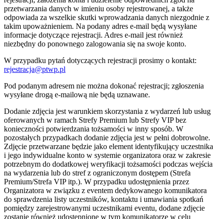
przetwarzania danych w imieniu osoby rejestrowanej, a także
odpowiada za wszelkie skutki wprowadzania danych niezgodnie z
takim upoważnieniem. Na podany adres e-mail będą wysyłane
informacje dotyczące rejestracji. Adres e-mail jest również
niezbędny do ponownego zalogowania się na swoje konto.
W przypadku pytań dotyczących rejestracji prosimy o kontakt:
rejestracja@ptwp.pl
Pod podanym adresem nie można dokonać rejestracji; zgłoszenia
wysyłane drogą e-mailową nie będą uznawane.
Dodanie zdjęcia jest warunkiem skorzystania z wydarzeń lub usług
oferowanych w ramach Strefy Premium lub Strefy VIP bez
konieczności potwierdzania tożsamości w inny sposób. W
pozostałych przypadkach dodanie zdjęcia jest w pełni dobrowolne.
Zdjęcie przetwarzane będzie jako element identyfikujący uczestnika
i jego indywidualne konto w systemie organizatora oraz w zakresie
potrzebnym do dodatkowej weryfikacji tożsamości podczas wejścia
na wydarzenia lub do stref z ograniczonym dostępem (Strefa
Premium/Strefa VIP itp.). W przypadku udostępnienia przez
Organizatora w związku z eventem dedykowanego komunikatora
do sprawdzenia listy uczestników, kontaktu i umawiania spotkań
pomiędzy zarejestrowanymi uczestnikami eventu, dodane zdjęcie
zostanie również udostępnione w tym komunikatorze w celu