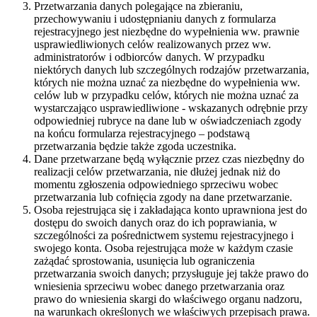
Przetwarzania danych polegające na zbieraniu,
przechowywaniu i udostępnianiu danych z formularza
rejestracyjnego jest niezbędne do wypełnienia ww. prawnie
usprawiedliwionych celów realizowanych przez ww.
administratorów i odbiorców danych. W przypadku
niektórych danych lub szczególnych rodzajów przetwarzania,
których nie można uznać za niezbędne do wypełnienia ww.
celów lub w przypadku celów, których nie można uznać za
wystarczająco usprawiedliwione - wskazanych odrębnie przy
odpowiedniej rubryce na dane lub w oświadczeniach zgody
na końcu formularza rejestracyjnego – podstawą
przetwarzania będzie także zgoda uczestnika.
Dane przetwarzane będą wyłącznie przez czas niezbędny do
realizacji celów przetwarzania, nie dłużej jednak niż do
momentu zgłoszenia odpowiedniego sprzeciwu wobec
przetwarzania lub cofnięcia zgody na dane przetwarzanie.
Osoba rejestrująca się i zakładająca konto uprawniona jest do
dostępu do swoich danych oraz do ich poprawiania, w
szczególności za pośrednictwem systemu rejestracyjnego i
swojego konta. Osoba rejestrująca może w każdym czasie
zażądać sprostowania, usunięcia lub ograniczenia
przetwarzania swoich danych; przysługuje jej także prawo do
wniesienia sprzeciwu wobec danego przetwarzania oraz
prawo do wniesienia skargi do właściwego organu nadzoru,
na warunkach określonych we właściwych przepisach prawa.