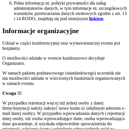
Pełna informacja nt. polityki prywatności dla usług
administratorów danych, w tym informacje nt. szczegółowych
warunków przetwarzania danych osobowych zgodne z art. 13
i 14 RODO, znajdują się pod niniejszym
linkiem
Informacje organizacyjne
Udział w części konferencyjnej oraz wystawienniczej eventu jest
bezpłatny.
O możliwości udziału w evencie każdorazowo decyduje
Organizator.
W ramach pakietu podstawowego (standardowego) uczestnik nie
ma możliwości udziału w wieczornych bankietach organizowanych
w ramach eventu.
Uwaga !!!
W przypadku rejestracji więcej niż jednej osoby z danej
firmy/instytucji należy założyć nowe konto (z odrębnym adresem e-
mail danej osoby). W przypadku wprowadzania danych i rejestracji
innej osoby, niż osoba wprowadzające dane, osoba wprowadzająca
dane gwarantuje, iż uzyskała odpowiednie upoważnienia do
rejestracji, założenia konta i udzielenie odpowiednich zgód na