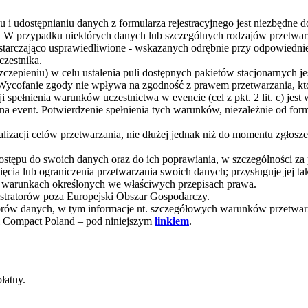
u i udostępnianiu danych z formularza rejestracyjnego jest niezbędne
. W przypadku niektórych danych lub szczególnych rodzajów przetwar
tarczająco usprawiedliwione - wskazanych odrębnie przy odpowiednie
czestnika.
zczepieniu) w celu ustalenia puli dostępnych pakietów stacjonarnych 
cofanie zgody nie wpływa na zgodność z prawem przetwarzania, któ
 spełnienia warunków uczestnictwa w evencie (cel z pkt. 2 lit. c) je
event. Potwierdzenie spełnienia tych warunków, niezależnie od formy 
lizacji celów przetwarzania, nie dłużej jednak niż do momentu zgłos
 dostępu do swoich danych oraz do ich poprawiania, w szczególności z
ięcia lub ograniczenia przetwarzania swoich danych; przysługuje jej 
a warunkach określonych we właściwych przepisach prawa.
stratorów poza Europejski Obszar Gospodarczy.
ratorów danych, w tym informacje nt. szczegółowych warunków przetwa
al Compact Poland – pod niniejszym
linkiem
.
łatny.