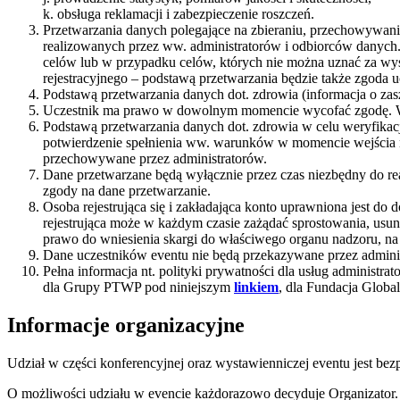
k. obsługa reklamacji i zabezpieczenie roszczeń.
Przetwarzania danych polegające na zbieraniu, przechowywani
realizowanych przez ww. administratorów i odbiorców danych
celów lub w przypadku celów, których nie można uznać za wys
rejestracyjnego – podstawą przetwarzania będzie także zgoda u
Podstawą przetwarzania danych dot. zdrowia (informacja o zas
Uczestnik ma prawo w dowolnym momencie wycofać zgodę. Wy
Podstawą przetwarzania danych dot. zdrowia w celu weryfikacji
potwierdzenie spełnienia ww. warunków w momencie wejścia na 
przechowywane przez administratorów.
Dane przetwarzane będą wyłącznie przez czas niezbędny do rea
zgody na dane przetwarzanie.
Osoba rejestrująca się i zakładająca konto uprawniona jest do
rejestrująca może w każdym czasie zażądać sprostowania, usun
prawo do wniesienia skargi do właściwego organu nadzoru, n
Dane uczestników eventu nie będą przekazywane przez admini
Pełna informacja nt. polityki prywatności dla usług administ
dla Grupy PTWP pod niniejszym
linkiem
, dla Fundacja Glob
Informacje organizacyjne
Udział w części konferencyjnej oraz wystawienniczej eventu jest bezp
O możliwości udziału w evencie każdorazowo decyduje Organizator.