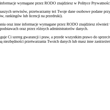
nne informacje wymagane przez RODO znajdziesz w Polityce Prywatnoś
 naszych serwisów, przetwarzamy też Twoje dane osobowe podane przy z
w, rankingów lub licencji na przedruki).
zania oraz inne informacje wymagane przez RODO znajdziesz również
 podstawach oraz przez różnych administratorów danych.
uje Ci szereg gwarancji i praw, a przede wszystkim prawo do sprzec
eną niezbędności przetwarzania Twoich danych lub masz inne zastrzeżen