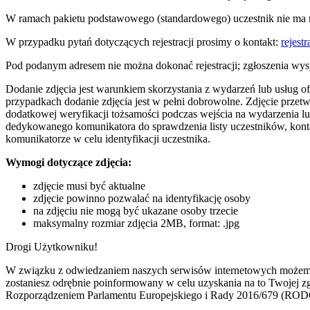
W ramach pakietu podstawowego (standardowego) uczestnik nie ma 
W przypadku pytań dotyczących rejestracji prosimy o kontakt:
rejest
Pod podanym adresem nie można dokonać rejestracji; zgłoszenia wy
Dodanie zdjęcia jest warunkiem skorzystania z wydarzeń lub usług 
przypadkach dodanie zdjęcia jest w pełni dobrowolne. Zdjęcie przetw
dodatkowej weryfikacji tożsamości podczas wejścia na wydarzenia lu
dedykowanego komunikatora do sprawdzenia listy uczestników, konta
komunikatorze w celu identyfikacji uczestnika.
Wymogi dotyczące zdjęcia:
zdjęcie musi być aktualne
zdjęcie powinno pozwalać na identyfikację osoby
na zdjęciu nie mogą być ukazane osoby trzecie
maksymalny rozmiar zdjęcia 2MB, format: .jpg
Drogi Użytkowniku!
W związku z odwiedzaniem naszych serwisów internetowych możemy pr
zostaniesz odrębnie poinformowany w celu uzyskania na to Twojej 
Rozporządzeniem Parlamentu Europejskiego i Rady 2016/679 (ROD