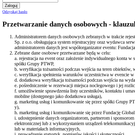
Zaloguj
Odzyskaj hasło
Przetwarzanie danych osobowych - klauzu
Administratorem danych osobowych zebranych w trakcie rejest
Sp. z o.o. obsługująca system rejestracyjny oraz wydawca serw
administratorem danych jest współorganizator eventu: Fundacj
Zebrane dane osobowe przetwarzane będą w celu:
a. rejestracja na event oraz założenie indywidualnego konta w
spółki Grupy PTWP,
b. weryfikacja tożsamości podczas wejścia na teren obiektów,
c. weryfikacja spełnienia warunków uczestnictwa w evencie 
d. dodatkowa weryfikacja tożsamości podczas wejścia na wydar
e. pośredniczenie w rezerwacji miejsca noclegowego i jej rozlic
f. umożliwienie sprawdzenia listy uczestników, kontaktu i u
mobilne (dostępnego jako dodatkowa usługa),
g. marketing usług i komunikowanie się przez spółki Grupy P
y),
h. marketing usług i komunikowanie się przez Fundację Global
i. udostępnienie danych organizatorom, partnerom i sponsorom
elektronicznej lub z wykorzystaniem urządzeń telekomunikacy
lub w materiałach informacyjnych,
j. prowadzenie statystyk, pomiarów jakości i skuteczności,