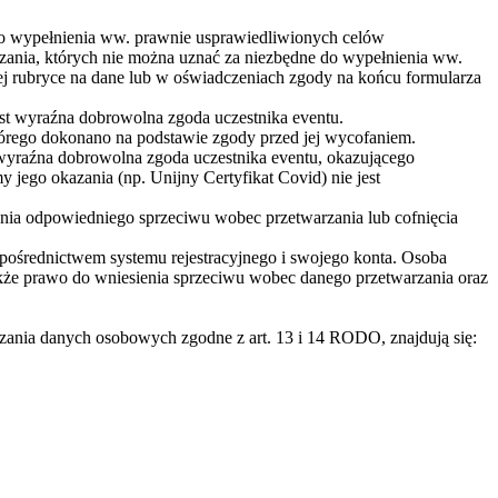
 do wypełnienia ww. prawnie usprawiedliwionych celów
zania, których nie można uznać za niezbędne do wypełnienia ww.
j rubryce na dane lub w oświadczeniach zgody na końcu formularza
jest wyraźna dobrowolna zgoda uczestnika eventu.
rego dokonano na podstawie zgody przed jej wycofaniem.
st wyraźna dobrowolna zgoda uczestnika eventu, okazującego
jego okazania (np. Unijny Certyfikat Covid) nie jest
zenia odpowiedniego sprzeciwu wobec przetwarzania lub cofnięcia
a pośrednictwem systemu rejestracyjnego i swojego konta. Osoba
także prawo do wniesienia sprzeciwu wobec danego przetwarzania oraz
rzania danych osobowych zgodne z art. 13 i 14 RODO, znajdują się: