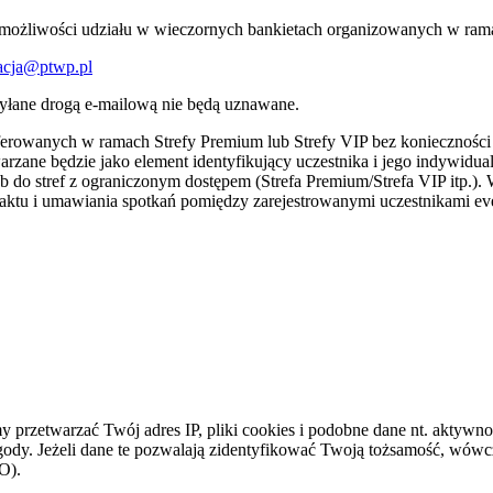
możliwości udziału w wieczornych bankietach organizowanych w ram
racja@ptwp.pl
syłane drogą e-mailową nie będą uznawane.
oferowanych w ramach Strefy Premium lub Strefy VIP bez konieczności
arzane będzie jako element identyfikujący uczestnika i jego indywidu
b do stref z ograniczonym dostępem (Strefa Premium/Strefa VIP itp.)
ktu i umawiania spotkań pomiędzy zarejestrowanymi uczestnikami eve
zetwarzać Twój adres IP, pliki cookies i podobne dane nt. aktywnoś
zgody. Jeżeli dane te pozwalają zidentyfikować Twoją tożsamość, wów
O).