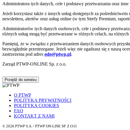
Administratora tych danych, cele i podstawy przetwarzania oraz i
Jeżeli korzystasz także z innych usług dostępnych za pośrednictwem
newslettera, alertów oraz usług online (w tym Strefy Premium, raportó
Administratorów tych danych osobowych, cele i podstawy przetwar
różnych usług mogą być przetwarzane w różnych celach, na różnych
Pamiętaj, że w związku z przetwarzaniem danych osobowych przysług
bezwzględnie przestrzegane. Jeżeli więc nie zgadzasz się z naszą oc
zastrzeżenia pod adres
odo@ptwp.pl
.
Zarząd PTWP-ONLINE Sp. z o.o.
Przejdź do serwisu
O PTWP
POLITYKA PRYWATNOŚCI
POLITYKA COOKIES
FAQ
KONTAKT Z NAMI
© 2026 PTWP S.A. / PTWP ON-LINE SP. Z O.O.