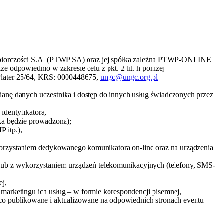
siębiorczości S.A. (PTWP SA) oraz jej spółka zależna PTWP-ONLINE
 odpowiednio w zakresie celu z pkt. 2 lit. h poniżej –
 Plater 25/64, KRS: 0000448675,
ungc@ungc.org.pl
mianę danych uczestnika i dostęp do innych usług świadczonych przez
identyfikatora,
ka będzie prowadzona);
 itp.),
korzystaniem dedykowanego komunikatora on-line oraz na urządzenia
 lub z wykorzystaniem urządzeń telekomunikacyjnych (telefony, SMS-
ej,
marketingu ich usług – w formie korespondencji pisemnej,
ąco publikowane i aktualizowane na odpowiednich stronach eventu