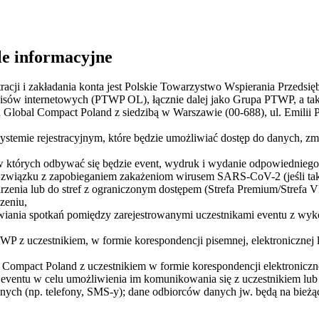
le informacyjne
racji i zakładania konta jest Polskie Towarzystwo Wspierania Przed
isów internetowych (PTWP OL), łącznie dalej jako Grupa PTWP, a także
a Global Compact Poland z siedzibą w Warszawie (00-688), ul. Emilii
 systemie rejestracyjnym, które będzie umożliwiać dostęp do danych, z
 w których odbywać się będzie event, wydruk i wydanie odpowiedniego 
w związku z zapobieganiem zakażeniom wirusem SARS-CoV-2 (jeśli ta
zenia lub do stref z ograniczonym dostępem (Strefa Premium/Strefa VIP
zeniu,
mawiania spotkań pomiędzy zarejestrowanymi uczestnikami eventu z wy
TWP z uczestnikiem, w formie korespondencji pisemnej, elektronicznej
 Compact Poland z uczestnikiem w formie korespondencji elektroniczn
 eventu w celu umożliwienia im komunikowania się z uczestnikiem lub 
jnych (np. telefony, SMS-y); dane odbiorców danych jw. będą na bież