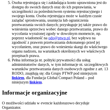
Osoba rejestrująca się i zakładająca konto uprawniona jest do
dostępu do swoich danych oraz do ich poprawiania, w
szczególności za pośrednictwem systemu rejestracyjnego i
swojego konta. Osoba rejestrująca może w każdym czasie
zażądać sprostowania, usunięcia lub ograniczenia
przetwarzania swoich danych; przysługuje jej także prawo do
wniesienia sprzeciwu wobec danego przetwarzania, prawo do
wycofania wyrażonej zgody w dowolnym momencie, np.
poprzez wiadomość na
odo@ptwp.pl
, bez wpływu na
zgodność z prawem przetwarzania dokonanego przed jej
wycofaniem, oraz prawo do wniesienia skargi do właściwego
organu nadzoru, na warunkach określonych we właściwych
przepisach prawa.
Pełna informacja nt. polityki prywatności dla usług
administratorów danych, w tym informacje nt. szczegółowych
warunków przetwarzania danych osobowych zgodne z art. 13
RODO, znajdują się: dla Grupy PTWP pod niniejszym
linkiem
, dla Fundacja Global Compact Poland – pod
niniejszym
linkiem
.
Informacje organizacyjne
O możliwości udziału w evencie każdorazowo decyduje
Organizator.