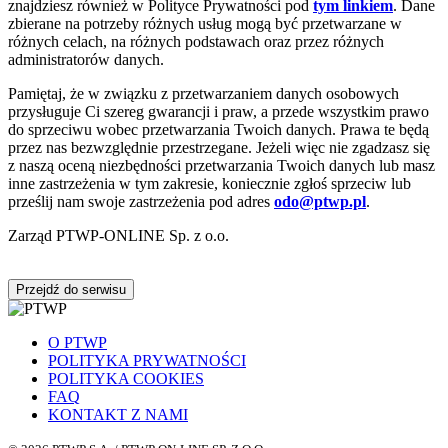
znajdziesz również w Polityce Prywatności pod
tym linkiem
. Dane
zbierane na potrzeby różnych usług mogą być przetwarzane w
różnych celach, na różnych podstawach oraz przez różnych
administratorów danych.
Pamiętaj, że w związku z przetwarzaniem danych osobowych
przysługuje Ci szereg gwarancji i praw, a przede wszystkim prawo
do sprzeciwu wobec przetwarzania Twoich danych. Prawa te będą
przez nas bezwzględnie przestrzegane. Jeżeli więc nie zgadzasz się
z naszą oceną niezbędności przetwarzania Twoich danych lub masz
inne zastrzeżenia w tym zakresie, koniecznie zgłoś sprzeciw lub
prześlij nam swoje zastrzeżenia pod adres
odo@ptwp.pl
.
Zarząd PTWP-ONLINE Sp. z o.o.
Przejdź do serwisu
O PTWP
POLITYKA PRYWATNOŚCI
POLITYKA COOKIES
FAQ
KONTAKT Z NAMI