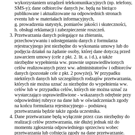
wykorzystaniem urządzeń telekomunikacyjnych (np. telefony,
SMS-y); dane odbiorców danych jw. będą na bieżąco
publikowane i aktualizowane na odpowiednich stronach
eventu lub w materiałach informacyjnych,
g. prowadzenia statystyk, pomiarów jakości i skuteczności,
h. obsługi reklamacji i zabezpieczenie roszczeń.
Przetwarzania danych polegające na zbieraniu,
przechowywaniu i udostępnianiu danych z formularza
rejestracyjnego jest niezbędne do wykonania umowy lub do
podjęcia działań na żądanie osoby, której dane dotyczą przed
zawarciem umowy (cele z pkt. 2. lit. a. i d.), a także
niezbędne wypełnienia ww. prawnie usprawiedliwionych
celów realizowanych przez ww. administratorów i odbiorców
danych (pozostałe cele z pkt. 2 powyżej). W przypadku
niektórych danych lub szczególnych rodzajów przetwarzania,
których nie można uznać za niezbędne do wypełnienia ww.
celów lub w przypadku celów, których nie można uznać za
wystarczająco usprawiedliwione - wskazanych odrębnie przy
odpowiedniej rubryce na dane lub w oświadczeniach zgody
na końcu formularza rejestracyjnego – podstawą
przetwarzania będzie także zgoda uczestnika.
Dane przetwarzane będą wyłącznie przez czas niezbędny do
realizacji celów przetwarzania, nie dłużej jednak niż do
momentu zgłoszenia odpowiedniego sprzeciwu wobec
przetwarzania lub cofnięcia zgody na dane przetwarzanie.