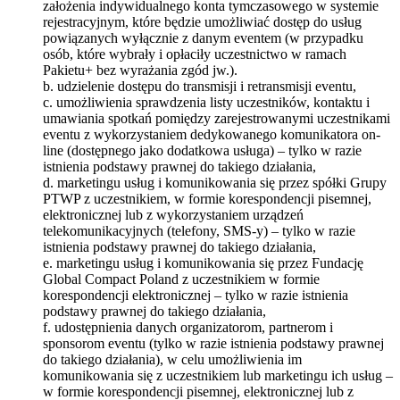
założenia indywidualnego konta tymczasowego w systemie
rejestracyjnym, które będzie umożliwiać dostęp do usług
powiązanych wyłącznie z danym eventem (w przypadku
osób, które wybrały i opłaciły uczestnictwo w ramach
Pakietu+ bez wyrażania zgód jw.).
b. udzielenie dostępu do transmisji i retransmisji eventu,
c. umożliwienia sprawdzenia listy uczestników, kontaktu i
umawiania spotkań pomiędzy zarejestrowanymi uczestnikami
eventu z wykorzystaniem dedykowanego komunikatora on-
line (dostępnego jako dodatkowa usługa) – tylko w razie
istnienia podstawy prawnej do takiego działania,
d. marketingu usług i komunikowania się przez spółki Grupy
PTWP z uczestnikiem, w formie korespondencji pisemnej,
elektronicznej lub z wykorzystaniem urządzeń
telekomunikacyjnych (telefony, SMS-y) – tylko w razie
istnienia podstawy prawnej do takiego działania,
e. marketingu usług i komunikowania się przez Fundację
Global Compact Poland z uczestnikiem w formie
korespondencji elektronicznej – tylko w razie istnienia
podstawy prawnej do takiego działania,
f. udostępnienia danych organizatorom, partnerom i
sponsorom eventu (tylko w razie istnienia podstawy prawnej
do takiego działania), w celu umożliwienia im
komunikowania się z uczestnikiem lub marketingu ich usług –
w formie korespondencji pisemnej, elektronicznej lub z