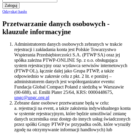
Zaloguj
Odzyskaj hasło
Przetwarzanie danych osobowych -
klauzule informacyjne
Administratorem danych osobowych zebranych w trakcie
rejestracji i zakładania konta jest Polskie Towarzystwo
Wspierania Przedsiębiorczości S.A. (PTWP SA) oraz jej
spółka zależna PTWP-ONLINE Sp. z o.o. obsługująca
system rejestracyjny oraz wydawca serwisów internetowych
(PTWP OL), łącznie dalej jako Grupa PTWP, a także
odpowiednio w zakresie celu z pkt. 2 lit. e poniżej –
administratorem danych jest współorganizator eventu:
Fundacja Global Compact Poland z siedzibą w Warszawie
(00-688), ul. Emilii Plater 25/64, KRS: 0000448675,
ungc@ungc.org.pl
Zebrane dane osobowe przetwarzane będą w celu:
a. rejestracji na event, a także założenia indywidualnego konta
w systemie rejestracyjnym, które będzie umożliwiać zmianę
danych uczestnika oraz dostęp do innych usług świadczonych
przez spółki Grupy PTWP (w przypadku osób, które wyraziły
zgodę na otrzymywanie informacji handlowych) lub