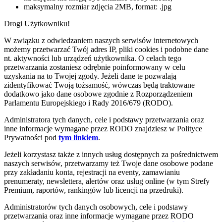
maksymalny rozmiar zdjęcia 2MB, format: .jpg
Drogi Użytkowniku!
W związku z odwiedzaniem naszych serwisów internetowych
możemy przetwarzać Twój adres IP, pliki cookies i podobne dane
nt. aktywności lub urządzeń użytkownika. O celach tego
przetwarzania zostaniesz odrębnie poinformowany w celu
uzyskania na to Twojej zgody. Jeżeli dane te pozwalają
zidentyfikować Twoją tożsamość, wówczas będą traktowane
dodatkowo jako dane osobowe zgodnie z Rozporządzeniem
Parlamentu Europejskiego i Rady 2016/679 (RODO).
Administratora tych danych, cele i podstawy przetwarzania oraz
inne informacje wymagane przez RODO znajdziesz w Polityce
Prywatności pod
tym linkiem
.
Jeżeli korzystasz także z innych usług dostępnych za pośrednictwem
naszych serwisów, przetwarzamy też Twoje dane osobowe podane
przy zakładaniu konta, rejestracji na eventy, zamawianiu
prenumeraty, newslettera, alertów oraz usług online (w tym Strefy
Premium, raportów, rankingów lub licencji na przedruki).
Administratorów tych danych osobowych, cele i podstawy
przetwarzania oraz inne informacje wymagane przez RODO