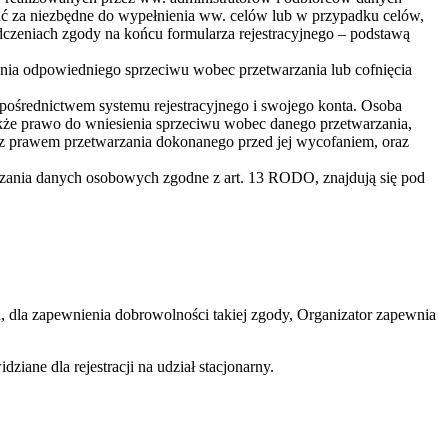
nać za niezbędne do wypełnienia ww. celów lub w przypadku celów,
czeniach zgody na końcu formularza rejestracyjnego – podstawą
zenia odpowiedniego sprzeciwu wobec przetwarzania lub cofnięcia
a pośrednictwem systemu rejestracyjnego i swojego konta. Osoba
także prawo do wniesienia sprzeciwu wobec danego przetwarzania,
z prawem przetwarzania dokonanego przed jej wycofaniem, oraz
arzania danych osobowych zgodne z art. 13 RODO, znajdują się pod
 dla zapewnienia dobrowolności takiej zgody, Organizator zapewnia
ziane dla rejestracji na udział stacjonarny.