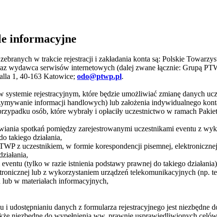
le informacyjne
ranych w trakcie rejestracji i zakładania konta są: Polskie Towarzys
raz wydawca serwisów internetowych (dalej zwane łącznie: Grupą PT
alla 1, 40-163 Katowice;
odo@ptwp.pl
.
ta w systemie rejestracyjnym, które będzie umożliwiać zmianę danych uc
ymywanie informacji handlowych) lub założenia indywidualnego konta
zypadku osób, które wybrały i opłaciły uczestnictwo w ramach Pakiet
mawiania spotkań pomiędzy zarejestrowanymi uczestnikami eventu z w
o takiego działania,
TWP z uczestnikiem, w formie korespondencji pisemnej, elektroniczne
ziałania,
eventu (tylko w razie istnienia podstawy prawnej do takiego działani
ktronicznej lub z wykorzystaniem urządzeń telekomunikacyjnych (np. 
 lub w materiałach informacyjnych,
 i udostępnianiu danych z formularza rejestracyjnego jest niezbędne 
a także niezbędne do wypełnienia ww. prawnie usprawiedliwionych cel