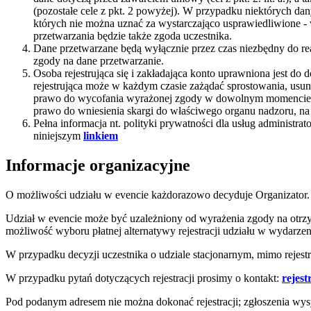
(pozostałe cele z pkt. 2 powyżej). W przypadku niektórych d
których nie można uznać za wystarczająco usprawiedliwione -
przetwarzania będzie także zgoda uczestnika.
Dane przetwarzane będą wyłącznie przez czas niezbędny do rea
zgody na dane przetwarzanie.
Osoba rejestrująca się i zakładająca konto uprawniona jest do
rejestrująca może w każdym czasie zażądać sprostowania, usun
prawo do wycofania wyrażonej zgody w dowolnym momencie,
prawo do wniesienia skargi do właściwego organu nadzoru, n
Pełna informacja nt. polityki prywatności dla usług adminis
niniejszym
linkiem
Informacje organizacyjne
O możliwości udziału w evencie każdorazowo decyduje Organizator.
Udział w evencie może być uzależniony od wyrażenia zgody na otrz
możliwość wyboru płatnej alternatywy rejestracji udziału w wydarzen
W przypadku decyzji uczestnika o udziale stacjonarnym, mimo rejestrac
W przypadku pytań dotyczących rejestracji prosimy o kontakt:
rejes
Pod podanym adresem nie można dokonać rejestracji; zgłoszenia wy