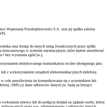
two Wspierania Przedsiębiorczości S.A. oraz jej spółka zależna
WP).
zestnika oraz dostęp do innych usług świadczonych przez spółki
 tymczasowego w systemie rejestracyjnym, które będzie umożliwiać
u+ bez wyrażania zgód jw.),
ykorzystaniem dedykowanego komunikatora on-line (dostępnego jako
j lub z wykorzystaniem urządzeń telekomunikacyjnych (telefony,
a) w celu umożliwienia im komunikowania się z uczestnikiem lub
telefony, SMS-y); dane odbiorców danych jw. będą na bieżąco
do wykonania umowy lub do podjęcia działań na żądanie osoby, której
ów realizowanych przez ww. administratorów i odbiorców danych