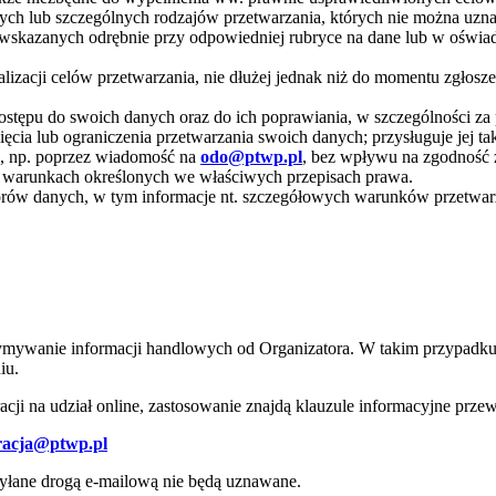
anych lub szczególnych rodzajów przetwarzania, których nie można uz
 wskazanych odrębnie przy odpowiedniej rubryce na dane lub w oświad
lizacji celów przetwarzania, nie dłużej jednak niż do momentu zgłos
 dostępu do swoich danych oraz do ich poprawiania, w szczególności z
ięcia lub ograniczenia przetwarzania swoich danych; przysługuje jej 
 np. poprzez wiadomość na
odo@ptwp.pl
, bez wpływu na zgodność 
a warunkach określonych we właściwych przepisach prawa.
tratorów danych, w tym informacje nt. szczegółowych warunków przetw
ymywanie informacji handlowych od Organizatora. W takim przypadku,
iu.
ji na udział online, zastosowanie znajdą klauzule informacyjne przewid
tracja@ptwp.pl
syłane drogą e-mailową nie będą uznawane.