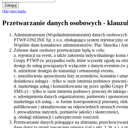
Zaloguj
Odzyskaj hasło
Przetwarzanie danych osobowych - klauzu
Administratorami (Współadministratorami) danych osobowych zeb
PTWP-ONLINE Sp. z o.o. obsługująca system rejestracyjny o
Wspólne dane kontaktowe administratorów: Plac Sławika i Ant
Zebrane dane osobowe przetwarzane będą w celu:
a. rejestracji na event, a także założenia indywidualnego kon
Grupy PTWP (w przypadku osób, które wyraziły zgodę na otrz
dostęp do usług powiązanych wyłącznie z danym eventem (w pr
b. udzielenie dostępu do transmisji i retransmisji eventu,
c. umożliwienia sprawdzenia listy uczestników, kontaktu i u
dodatkowa usługa) – tylko w razie istnienia podstawy prawnej d
d. marketingu usług i komunikowania się przez spółki Grupy P
SMS-y) – tylko w razie istnienia podstawy prawnej do takiego d
e. udostępnienia danych organizatorom, partnerom i sponsorom 
marketingu ich usług – w formie korespondencji pisemnej, ele
publikowane i aktualizowane na odpowiednich stronach eventu
f. prowadzenia statystyk, pomiarów jakości i skuteczności,
g. obsługi reklamacji i zabezpieczenie roszczeń.
Przetwarzanie danych polegające na zbieraniu, przechowywaniu
dane dotyczą przed zawarciem umowy (cel z pkt. 2. lit. a.), 