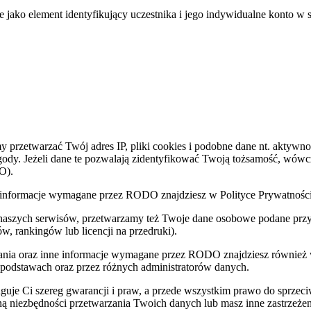
e jako element identyfikujący uczestnika i jego indywidualne konto w 
zetwarzać Twój adres IP, pliki cookies i podobne dane nt. aktywnoś
zgody. Jeżeli dane te pozwalają zidentyfikować Twoją tożsamość, wów
O).
nne informacje wymagane przez RODO znajdziesz w Polityce Prywatnoś
 naszych serwisów, przetwarzamy też Twoje dane osobowe podane przy z
w, rankingów lub licencji na przedruki).
zania oraz inne informacje wymagane przez RODO znajdziesz również
 podstawach oraz przez różnych administratorów danych.
uje Ci szereg gwarancji i praw, a przede wszystkim prawo do sprzec
eną niezbędności przetwarzania Twoich danych lub masz inne zastrzeżen