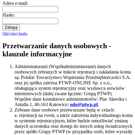
Adres e-mail:
Hasło:
Zaloguj
Odzyskaj hasło
Przetwarzanie danych osobowych -
klauzule informacyjne
Administratorami (Współadministratorami) danych
osobowych zebranych w trakcie rejestracji i zakładania konta
są: Polskie Towarzystwo Wspierania Przedsiębiorczości S.A.
oraz jej spółka zależna PTWP-ONLINE Sp. z o.o.,
obsługująca system rejestracyjny oraz wydawca serwisów
internetowych (dalej zwane łącznie: Grupą PTWP).
Wspólne dane kontaktowe administratorów: Plac Sławika i
Antalla 1, 40-163 Katowice;
odo@ptwp.pl
.
Zebrane dane osobowe przetwarzane będą w celach:
a. rejestracji na event, a także założenia indywidualnego konta
w systemie rejestracyjnym, które będzie umożliwiać zmianę
danych uczestnika oraz dostęp do innych usług świadczonych
przez spółki Grupy PTWP (w przypadku osób, które wyraziły