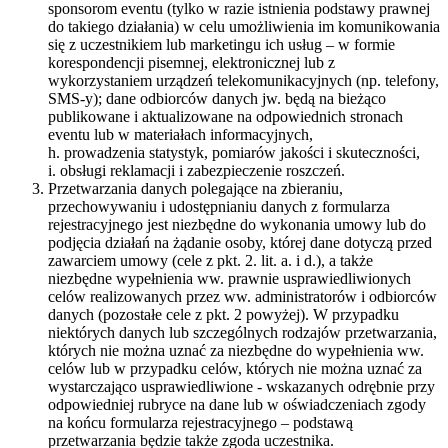
sponsorom eventu (tylko w razie istnienia podstawy prawnej
do takiego działania) w celu umożliwienia im komunikowania
się z uczestnikiem lub marketingu ich usług – w formie
korespondencji pisemnej, elektronicznej lub z
wykorzystaniem urządzeń telekomunikacyjnych (np. telefony,
SMS-y); dane odbiorców danych jw. będą na bieżąco
publikowane i aktualizowane na odpowiednich stronach
eventu lub w materiałach informacyjnych,
h. prowadzenia statystyk, pomiarów jakości i skuteczności,
i. obsługi reklamacji i zabezpieczenie roszczeń.
Przetwarzania danych polegające na zbieraniu,
przechowywaniu i udostępnianiu danych z formularza
rejestracyjnego jest niezbędne do wykonania umowy lub do
podjęcia działań na żądanie osoby, której dane dotyczą przed
zawarciem umowy (cele z pkt. 2. lit. a. i d.), a także
niezbędne wypełnienia ww. prawnie usprawiedliwionych
celów realizowanych przez ww. administratorów i odbiorców
danych (pozostałe cele z pkt. 2 powyżej). W przypadku
niektórych danych lub szczególnych rodzajów przetwarzania,
których nie można uznać za niezbędne do wypełnienia ww.
celów lub w przypadku celów, których nie można uznać za
wystarczająco usprawiedliwione - wskazanych odrębnie przy
odpowiedniej rubryce na dane lub w oświadczeniach zgody
na końcu formularza rejestracyjnego – podstawą
przetwarzania będzie także zgoda uczestnika.