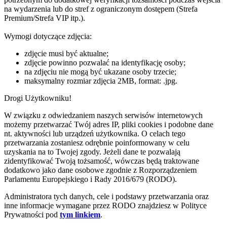
na wydarzenia lub do stref z ograniczonym dostępem (Strefa
Premium/Strefa VIP itp.).
Wymogi dotyczące zdjęcia:
zdjęcie musi być aktualne;
zdjęcie powinno pozwalać na identyfikację osoby;
na zdjęciu nie mogą być ukazane osoby trzecie;
maksymalny rozmiar zdjęcia 2MB, format: .jpg.
Drogi Użytkowniku!
W związku z odwiedzaniem naszych serwisów internetowych
możemy przetwarzać Twój adres IP, pliki cookies i podobne dane
nt. aktywności lub urządzeń użytkownika. O celach tego
przetwarzania zostaniesz odrębnie poinformowany w celu
uzyskania na to Twojej zgody. Jeżeli dane te pozwalają
zidentyfikować Twoją tożsamość, wówczas będą traktowane
dodatkowo jako dane osobowe zgodnie z Rozporządzeniem
Parlamentu Europejskiego i Rady 2016/679 (RODO).
Administratora tych danych, cele i podstawy przetwarzania oraz
inne informacje wymagane przez RODO znajdziesz w Polityce
Prywatności pod
tym linkiem
.