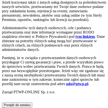
Jeżeli korzystasz także z innych usług dostępnych za pośrednictwem
naszych serwisów, przetwarzamy też Twoje dane osobowe podane
przy zakładaniu konta, rejestracji na eventy, zamawianiu
prenumeraty, newslettera, alertów oraz usług online (w tym Strefy
Premium, raportów, rankingów lub licencji na przedruki).
Administratorów tych danych osobowych, cele i podstawy
przetwarzania oraz inne informacje wymagane przez RODO
znajdziesz również w Polityce Prywatności pod
tym linkiem
. Dane
zbierane na potrzeby różnych usług mogą być przetwarzane w
różnych celach, na różnych podstawach oraz przez różnych
administratorów danych.
Pamiętaj, że w związku z przetwarzaniem danych osobowych
przysługuje Ci szereg gwarancji i praw, a przede wszystkim prawo
do sprzeciwu wobec przetwarzania Twoich danych. Prawa te będą
przez nas bezwzględnie przestrzegane. Jeżeli więc nie zgadzasz się
z naszą oceną niezbędności przetwarzania Twoich danych lub masz
inne zastrzeżenia w tym zakresie, koniecznie zgłoś sprzeciw lub
prześlij nam swoje zastrzeżenia pod adres
odo@ptwp.pl
.
Zarząd PTWP-ONLINE Sp. z o.o.
Przejdź do serwisu