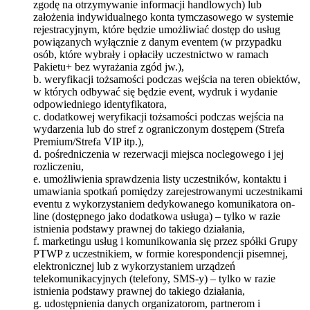
zgodę na otrzymywanie informacji handlowych) lub
założenia indywidualnego konta tymczasowego w systemie
rejestracyjnym, które będzie umożliwiać dostęp do usług
powiązanych wyłącznie z danym eventem (w przypadku
osób, które wybrały i opłaciły uczestnictwo w ramach
Pakietu+ bez wyrażania zgód jw.),
b. weryfikacji tożsamości podczas wejścia na teren obiektów,
w których odbywać się będzie event, wydruk i wydanie
odpowiedniego identyfikatora,
c. dodatkowej weryfikacji tożsamości podczas wejścia na
wydarzenia lub do stref z ograniczonym dostępem (Strefa
Premium/Strefa VIP itp.),
d. pośredniczenia w rezerwacji miejsca noclegowego i jej
rozliczeniu,
e. umożliwienia sprawdzenia listy uczestników, kontaktu i
umawiania spotkań pomiędzy zarejestrowanymi uczestnikami
eventu z wykorzystaniem dedykowanego komunikatora on-
line (dostępnego jako dodatkowa usługa) – tylko w razie
istnienia podstawy prawnej do takiego działania,
f. marketingu usług i komunikowania się przez spółki Grupy
PTWP z uczestnikiem, w formie korespondencji pisemnej,
elektronicznej lub z wykorzystaniem urządzeń
telekomunikacyjnych (telefony, SMS-y) – tylko w razie
istnienia podstawy prawnej do takiego działania,
g. udostępnienia danych organizatorom, partnerom i