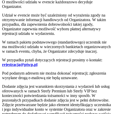
O możliwości udziału w evencie każdorazowo decyduje
Organizator.
Udział w evencie może być uzależniony od wyrażenia zgody na
otrzymywanie informacji handlowych od Organizatora. W takim
przypadku, dla zapewnienia dobrowolności takiej zgody,
Organizator zapewnia możliwość wyboru płatnej alternatywy
rejestracji udziału w wydarzeniu.
W ramach pakietu podstawowego (standardowego) uczestnik nie
ma możliwości udziału w wieczornych bankietach organizowanych
w ramach eventu, chyba, że Organizator zdecyduje inaczej.
W przypadku pytań dotyczących rejestracji prosimy o kontakt:
rejestracja@ptwp.pl
Pod podanym adresem nie można dokonać rejestracji; zgłoszenia
wysyłane drogą e-mailową nie będą uznawane.
Dodanie zdjęcia jest warunkiem skorzystania z wydarzeń lub usług
oferowanych w ramach Strefy Premium lub Strefy VIP bez
konieczności potwierdzania tożsamości w inny sposób. W
pozostałych przypadkach dodanie zdjęcia jest w pełni dobrowolne.
Zdjęcie przetwarzane będzie jako element identyfikujący uczestnika
i jego indywidualne konto w systemie Organizatora oraz w zakresie
potrzebnym do dodatkowej weryfikacji tożsamości podczas wejścia