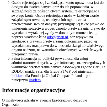
Osoba rejestrująca się i zakładająca konto uprawniona jest do
dostępu do swoich danych oraz do ich poprawiania, w
szczególności za pośrednictwem systemu rejestracyjnego i
swojego konta. Osoba rejestrująca może w każdym czasie
zażądać sprostowania, usunięcia lub ograniczenia
przetwarzania swoich danych; przysługuje jej także prawo do
wniesienia sprzeciwu wobec danego przetwarzania, prawo do
wycofania wyrażonej zgody w dowolnym momencie, np.
poprzez wiadomość na
odo@ptwp.pl
, bez wpływu na
zgodność z prawem przetwarzania dokonanego przed jej
wycofaniem, oraz prawo do wniesienia skargi do właściwego
organu nadzoru, na warunkach określonych we właściwych
przepisach prawa.
Pełna informacja nt. polityki prywatności dla usług
administratorów danych, w tym informacje nt. szczegółowych
warunków przetwarzania danych osobowych zgodne z art. 13
RODO, znajdują się: dla Grupy PTWP pod niniejszym
linkiem
, dla Fundacja Global Compact Poland – pod
niniejszym
linkiem
.
Informacje organizacyjne
O możliwości udziału w evencie każdorazowo decyduje
Organizator.