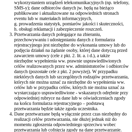
wykorzystaniem urządzeń telekomunikacyjnych (np. telefony,
SMS-y); dane odbiorców danych jw. będą na bieżąco
publikowane i aktualizowane na odpowiednich stronach
eventu lub w materiałach informacyjnych,
g. prowadzenia statystyk, pomiarów jakości i skuteczności,
h. obsługi reklamacji i zabezpieczenie roszczeń.
Przetwarzania danych polegające na zbieraniu,
przechowywaniu i udostępnianiu danych z formularza
rejestracyjnego jest niezbędne do wykonania umowy lub do
podjęcia działań na żądanie osoby, której dane dotyczą przed
zawarciem umowy (cele z pkt. 2. lit. a. i d.), a także
niezbędne wypełnienia ww. prawnie usprawiedliwionych
celów realizowanych przez ww. administratorów i odbiorców
danych (pozostałe cele z pkt. 2 powyżej). W przypadku
niektórych danych lub szczególnych rodzajów przetwarzania,
których nie można uznać za niezbędne do wypełnienia ww.
celów lub w przypadku celów, których nie można uznać za
wystarczająco usprawiedliwione - wskazanych odrębnie przy
odpowiedniej rubryce na dane lub w oświadczeniach zgody
na końcu formularza rejestracyjnego – podstawą
przetwarzania będzie także zgoda uczestnika.
Dane przetwarzane będą wyłącznie przez czas niezbędny do
realizacji celów przetwarzania, nie dłużej jednak niż do
momentu zgłoszenia odpowiedniego sprzeciwu wobec
przetwarzania lub cofnięcia zgody na dane przetwarzanie.