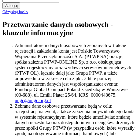
Zaloguj
Odzyskaj hasło
Przetwarzanie danych osobowych -
klauzule informacyjne
Administratorem danych osobowych zebranych w trakcie
rejestracji i zakładania konta jest Polskie Towarzystwo
Wspierania Przedsiębiorczości S.A. (PTWP SA) oraz jej
spółka zależna PTWP-ONLINE Sp. z o.o. obsługująca
system rejestracyjny oraz wydawca serwisów internetowych
(PTWP OL), łącznie dalej jako Grupa PTWP, a także
odpowiednio w zakresie celu z pkt. 2 lit. e poniżej –
administratorem danych jest współorganizator eventu:
Fundacja Global Compact Poland z siedzibą w Warszawie
(00-688), ul. Emilii Plater 25/64, KRS: 0000448675,
ungc@ungc.org.pl
Zebrane dane osobowe przetwarzane będą w celu:
a. rejestracji na event, a także założenia indywidualnego konta
w systemie rejestracyjnym, które będzie umożliwiać zmianę
danych uczestnika oraz dostęp do innych usług świadczonych
przez spółki Grupy PTWP (w przypadku osób, które wyraziły
zgodę na otrzymywanie informacji handlowych) lub