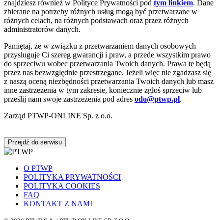
znajdziesz również w Polityce Prywatności pod
tym linkiem
. Dane
zbierane na potrzeby różnych usług mogą być przetwarzane w
różnych celach, na różnych podstawach oraz przez różnych
administratorów danych.
Pamiętaj, że w związku z przetwarzaniem danych osobowych
przysługuje Ci szereg gwarancji i praw, a przede wszystkim prawo
do sprzeciwu wobec przetwarzania Twoich danych. Prawa te będą
przez nas bezwzględnie przestrzegane. Jeżeli więc nie zgadzasz się
z naszą oceną niezbędności przetwarzania Twoich danych lub masz
inne zastrzeżenia w tym zakresie, koniecznie zgłoś sprzeciw lub
prześlij nam swoje zastrzeżenia pod adres
odo@ptwp.pl
.
Zarząd PTWP-ONLINE Sp. z o.o.
Przejdź do serwisu
O PTWP
POLITYKA PRYWATNOŚCI
POLITYKA COOKIES
FAQ
KONTAKT Z NAMI