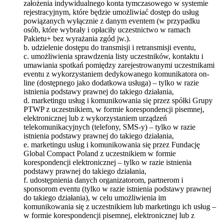
założenia indywidualnego konta tymczasowego w systemie
rejestracyjnym, które będzie umożliwiać dostęp do usług
powiązanych wyłącznie z danym eventem (w przypadku
osób, które wybrały i opłaciły uczestnictwo w ramach
Pakietu+ bez wyrażania zgód jw.).
b. udzielenie dostępu do transmisji i retransmisji eventu,
c. umożliwienia sprawdzenia listy uczestników, kontaktu i
umawiania spotkań pomiędzy zarejestrowanymi uczestnikami
eventu z wykorzystaniem dedykowanego komunikatora on-
line (dostępnego jako dodatkowa usługa) – tylko w razie
istnienia podstawy prawnej do takiego działania,
d. marketingu usług i komunikowania się przez spółki Grupy
PTWP z uczestnikiem, w formie korespondencji pisemnej,
elektronicznej lub z wykorzystaniem urządzeń
telekomunikacyjnych (telefony, SMS-y) – tylko w razie
istnienia podstawy prawnej do takiego działania,
e. marketingu usług i komunikowania się przez Fundację
Global Compact Poland z uczestnikiem w formie
korespondencji elektronicznej – tylko w razie istnienia
podstawy prawnej do takiego działania,
f. udostępnienia danych organizatorom, partnerom i
sponsorom eventu (tylko w razie istnienia podstawy prawnej
do takiego działania), w celu umożliwienia im
komunikowania się z uczestnikiem lub marketingu ich usług –
w formie korespondencji pisemnej, elektronicznej lub z