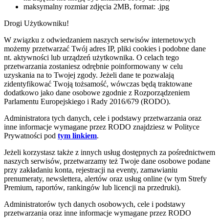
maksymalny rozmiar zdjęcia 2MB, format: .jpg
Drogi Użytkowniku!
W związku z odwiedzaniem naszych serwisów internetowych
możemy przetwarzać Twój adres IP, pliki cookies i podobne dane
nt. aktywności lub urządzeń użytkownika. O celach tego
przetwarzania zostaniesz odrębnie poinformowany w celu
uzyskania na to Twojej zgody. Jeżeli dane te pozwalają
zidentyfikować Twoją tożsamość, wówczas będą traktowane
dodatkowo jako dane osobowe zgodnie z Rozporządzeniem
Parlamentu Europejskiego i Rady 2016/679 (RODO).
Administratora tych danych, cele i podstawy przetwarzania oraz
inne informacje wymagane przez RODO znajdziesz w Polityce
Prywatności pod
tym linkiem
.
Jeżeli korzystasz także z innych usług dostępnych za pośrednictwem
naszych serwisów, przetwarzamy też Twoje dane osobowe podane
przy zakładaniu konta, rejestracji na eventy, zamawianiu
prenumeraty, newslettera, alertów oraz usług online (w tym Strefy
Premium, raportów, rankingów lub licencji na przedruki).
Administratorów tych danych osobowych, cele i podstawy
przetwarzania oraz inne informacje wymagane przez RODO