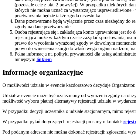
(pozostałe cele z pkt. 2 powyżej). W przypadku niektórych d
których nie można uznać za wystarczająco usprawiedliwione -
przetwarzania będzie także zgoda uczestnika.
Dane przetwarzane będą wyłącznie przez czas niezbędny do rea
zgody na dane przetwarzanie.
Osoba rejestrująca się i zakładająca konto uprawniona jest do
rejestrująca może w każdym czasie zażądać sprostowania, usun
prawo do wycofania wyrażonej zgody w dowolnym momencie,
prawo do wniesienia skargi do właściwego organu nadzoru, n
Pełna informacja nt. polityki prywatności dla usług adminis
niniejszym
linkiem
Informacje organizacyjne
O możliwości udziału w evencie każdorazowo decyduje Organizator.
Udział w evencie może być uzależniony od wyrażenia zgody na otrz
możliwość wyboru płatnej alternatywy rejestracji udziału w wydarzen
W przypadku decyzji uczestnika o udziale stacjonarnym, mimo rejestrac
W przypadku pytań dotyczących rejestracji prosimy o kontakt:
rejes
Pod podanym adresem nie można dokonać rejestracji; zgłoszenia wy