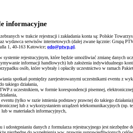
le informacyjne
ranych w trakcie rejestracji i zakładania konta są: Polskie Towarzys
raz wydawca serwisów internetowych (dalej zwane łącznie: Grupą PT
alla 1, 40-163 Katowice;
odo@ptwp.pl
.
ta w systemie rejestracyjnym, które będzie umożliwiać zmianę danych uc
ymywanie informacji handlowych) lub założenia indywidualnego konta
zypadku osób, które wybrały i opłaciły uczestnictwo w ramach Pakiet
mawiania spotkań pomiędzy zarejestrowanymi uczestnikami eventu z w
o takiego działania,
TWP z uczestnikiem, w formie korespondencji pisemnej, elektroniczne
ziałania,
eventu (tylko w razie istnienia podstawy prawnej do takiego działani
ktronicznej lub z wykorzystaniem urządzeń telekomunikacyjnych (np. 
 lub w materiałach informacyjnych,
 i udostępnianiu danych z formularza rejestracyjnego jest niezbędne 
a także niezbędne do wypełnienia ww. prawnie usprawiedliwionych cel