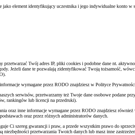
e jako element identyfikujący uczestnika i jego indywidualne konto w 
zetwarzać Twój adres IP, pliki cookies i podobne dane nt. aktywnoś
zgody. Jeżeli dane te pozwalają zidentyfikować Twoją tożsamość, wów
O).
nne informacje wymagane przez RODO znajdziesz w Polityce Prywatnoś
 naszych serwisów, przetwarzamy też Twoje dane osobowe podane przy z
w, rankingów lub licencji na przedruki).
zania oraz inne informacje wymagane przez RODO znajdziesz również
 podstawach oraz przez różnych administratorów danych.
uje Ci szereg gwarancji i praw, a przede wszystkim prawo do sprzec
eną niezbędności przetwarzania Twoich danych lub masz inne zastrzeżen