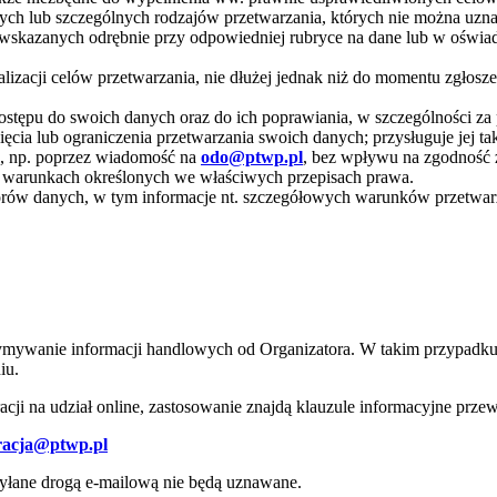
anych lub szczególnych rodzajów przetwarzania, których nie można uz
 wskazanych odrębnie przy odpowiedniej rubryce na dane lub w oświad
lizacji celów przetwarzania, nie dłużej jednak niż do momentu zgłos
 dostępu do swoich danych oraz do ich poprawiania, w szczególności z
ięcia lub ograniczenia przetwarzania swoich danych; przysługuje jej 
 np. poprzez wiadomość na
odo@ptwp.pl
, bez wpływu na zgodność 
a warunkach określonych we właściwych przepisach prawa.
tratorów danych, w tym informacje nt. szczegółowych warunków przetw
ymywanie informacji handlowych od Organizatora. W takim przypadku,
iu.
ji na udział online, zastosowanie znajdą klauzule informacyjne przewid
tracja@ptwp.pl
syłane drogą e-mailową nie będą uznawane.