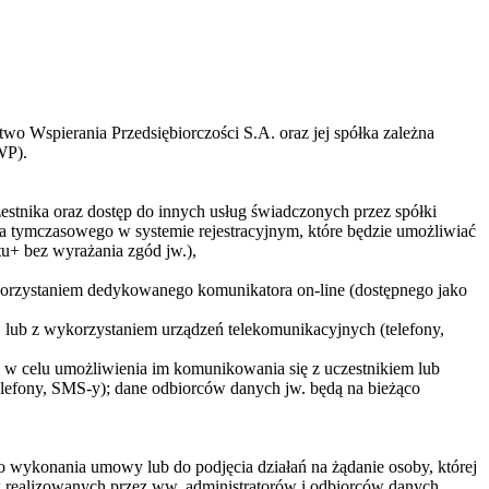
two Wspierania Przedsiębiorczości S.A. oraz jej spółka zależna
WP).
zestnika oraz dostęp do innych usług świadczonych przez spółki
 tymczasowego w systemie rejestracyjnym, które będzie umożliwiać
u+ bez wyrażania zgód jw.),
ykorzystaniem dedykowanego komunikatora on-line (dostępnego jako
j lub z wykorzystaniem urządzeń telekomunikacyjnych (telefony,
a) w celu umożliwienia im komunikowania się z uczestnikiem lub
telefony, SMS-y); dane odbiorców danych jw. będą na bieżąco
do wykonania umowy lub do podjęcia działań na żądanie osoby, której
ów realizowanych przez ww. administratorów i odbiorców danych