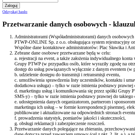
Zaloguj
Odzyskaj hasło
Przetwarzanie danych osobowych - klauzu
Administratorami (Współadministratorami) danych osobowych zeb
PTWP-ONLINE Sp. z o.o. obsługująca system rejestracyjny o
Wspólne dane kontaktowe administratorów: Plac Sławika i Ant
Zebrane dane osobowe przetwarzane będą w celu:
a. rejestracji na event, a także założenia indywidualnego kon
Grupy PTWP (w przypadku osób, które wyraziły zgodę na otrz
dostęp do usług powiązanych wyłącznie z danym eventem (w pr
b. udzielenie dostępu do transmisji i retransmisji eventu,
c. umożliwienia sprawdzenia listy uczestników, kontaktu i u
dodatkowa usługa) – tylko w razie istnienia podstawy prawnej d
d. marketingu usług i komunikowania się przez spółki Grupy P
SMS-y) – tylko w razie istnienia podstawy prawnej do takiego d
e. udostępnienia danych organizatorom, partnerom i sponsorom 
marketingu ich usług – w formie korespondencji pisemnej, ele
publikowane i aktualizowane na odpowiednich stronach eventu
f. prowadzenia statystyk, pomiarów jakości i skuteczności,
g. obsługi reklamacji i zabezpieczenie roszczeń.
Przetwarzanie danych polegające na zbieraniu, przechowywaniu
dane dotyczą przed zawarciem umowy (cel z pkt. 2. lit. a.), 