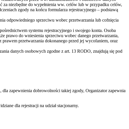
nać za niezbędne do wypełnienia ww. celów lub w przypadku celów,
czeniach zgody na końcu formularza rejestracyjnego – podstawą
zenia odpowiedniego sprzeciwu wobec przetwarzania lub cofnięcia
a pośrednictwem systemu rejestracyjnego i swojego konta. Osoba
także prawo do wniesienia sprzeciwu wobec danego przetwarzania,
z prawem przetwarzania dokonanego przed jej wycofaniem, oraz
arzania danych osobowych zgodne z art. 13 RODO, znajdują się pod
 dla zapewnienia dobrowolności takiej zgody, Organizator zapewnia
ziane dla rejestracji na udział stacjonarny.