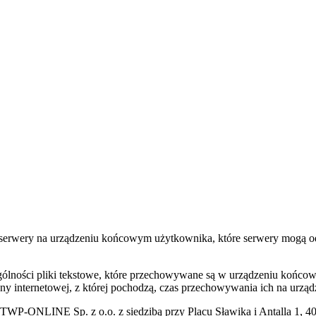
ez serwery na urządzeniu końcowym użytkownika, które serwery mogą o
zególności pliki tekstowe, które przechowywane są w urządzeniu końco
ony internetowej, z której pochodzą, czas przechowywania ich na urz
TWP-ONLINE Sp. z o.o. z siedzibą przy Placu Sławika i Antalla 1, 4