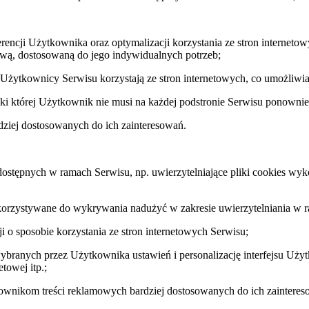
rencji Użytkownika oraz optymalizacji korzystania ze stron internetow
ową, dostosowaną do jego indywidualnych potrzeb;
 Użytkownicy Serwisu korzystają ze stron internetowych, co umożliwia u
ki której Użytkownik nie musi na każdej podstronie Serwisu ponownie
dziej dostosowanych do ich zainteresowań.
ug dostępnych w ramach Serwisu, np. uwierzytelniające pliki cookies 
wykorzystywane do wykrywania nadużyć w zakresie uwierzytelniania w 
cji o sposobie korzystania ze stron internetowych Serwisu;
wybranych przez Użytkownika ustawień i personalizację interfejsu Uży
towej itp.;
kownikom treści reklamowych bardziej dostosowanych do ich zainteres