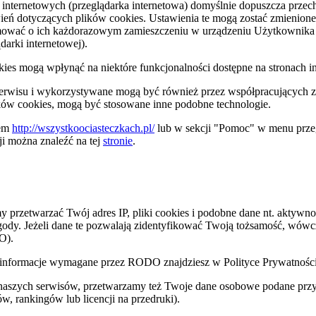
n internetowych (przeglądarka internetowa) domyślnie dopuszcza pr
ń dotyczących plików cookies. Ustawienia te mogą zostać zmienione 
ormować o ich każdorazowym zamieszczeniu w urządzeniu Użytkownika 
arki internetowej).
ies mogą wpłynąć na niektóre funkcjonalności dostępne na stronach i
erwisu i wykorzystywane mogą być również przez współpracujących 
ków cookies, mogą być stosowane inne podobne technologie.
sem
http://wszystkoociasteczkach.pl/
lub w sekcji "Pomoc" w menu przeg
i można znaleźć na tej
stronie
.
zetwarzać Twój adres IP, pliki cookies i podobne dane nt. aktywnoś
zgody. Jeżeli dane te pozwalają zidentyfikować Twoją tożsamość, wów
O).
nne informacje wymagane przez RODO znajdziesz w Polityce Prywatnoś
 naszych serwisów, przetwarzamy też Twoje dane osobowe podane przy z
w, rankingów lub licencji na przedruki).