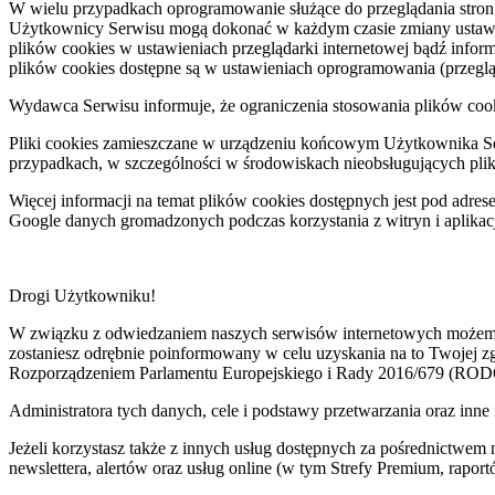
W wielu przypadkach oprogramowanie służące do przeglądania stro
Użytkownicy Serwisu mogą dokonać w każdym czasie zmiany ustawie
plików cookies w ustawieniach przeglądarki internetowej bądź inf
plików cookies dostępne są w ustawieniach oprogramowania (przegląd
Wydawca Serwisu informuje, że ograniczenia stosowania plików cook
Pliki cookies zamieszczane w urządzeniu końcowym Użytkownika S
przypadkach, w szczególności w środowiskach nieobsługujących pli
Więcej informacji na temat plików cookies dostępnych jest pod adre
Google danych gromadzonych podczas korzystania z witryn i aplikacj
Drogi Użytkowniku!
W związku z odwiedzaniem naszych serwisów internetowych możemy pr
zostaniesz odrębnie poinformowany w celu uzyskania na to Twojej 
Rozporządzeniem Parlamentu Europejskiego i Rady 2016/679 (ROD
Administratora tych danych, cele i podstawy przetwarzania oraz i
Jeżeli korzystasz także z innych usług dostępnych za pośrednictwem
newslettera, alertów oraz usług online (w tym Strefy Premium, raportó