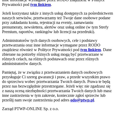
Prywatności pod
tym linkiem
.
Jeżeli korzystasz także z innych usług dostępnych za pośrednictwem
naszych serwisów, przetwarzamy też Twoje dane osobowe podane
przy zakładaniu konta, rejestracji na eventy, zamawianiu
prenumeraty, newslettera, alertów oraz usług online (w tym Strefy
Premium, raportów, rankingów lub licencji na przedruki).
Administratorów tych danych osobowych, cele i podstawy
przetwarzania oraz inne informacje wymagane przez RODO
znajdziesz również w Polityce Prywatności pod
tym linkiem
. Dane
zbierane na potrzeby różnych usług mogą być przetwarzane w
różnych celach, na różnych podstawach oraz przez różnych
administratorów danych.
Pamiętaj, że w związku z przetwarzaniem danych osobowych
przysługuje Ci szereg gwarancji i praw, a przede wszystkim prawo
do sprzeciwu wobec przetwarzania Twoich danych. Prawa te będą
przez nas bezwzględnie przestrzegane. Jeżeli więc nie zgadzasz się
z naszą oceną niezbędności przetwarzania Twoich danych lub masz
inne zastrzeżenia w tym zakresie, koniecznie zgłoś sprzeciw lub
prześlij nam swoje zastrzeżenia pod adres
odo@ptwp.pl
.
Zarząd PTWP-ONLINE Sp. z o.o.