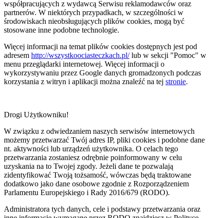
współpracujących z wydawcą Serwisu reklamodawców oraz
partnerów. W niektórych przypadkach, w szczególności w
środowiskach nieobsługujących plików cookies, mogą być
stosowane inne podobne technologie.
Więcej informacji na temat plików cookies dostępnych jest pod
adresem
http://wszystkoociasteczkach.pl/
lub w sekcji "Pomoc" w
menu przeglądarki internetowej. Więcej informacji o
wykorzystywaniu przez Google danych gromadzonych podczas
korzystania z witryn i aplikacji można znaleźć na tej
stronie
.
Drogi Użytkowniku!
W związku z odwiedzaniem naszych serwisów internetowych
możemy przetwarzać Twój adres IP, pliki cookies i podobne dane
nt. aktywności lub urządzeń użytkownika. O celach tego
przetwarzania zostaniesz odrębnie poinformowany w celu
uzyskania na to Twojej zgody. Jeżeli dane te pozwalają
zidentyfikować Twoją tożsamość, wówczas będą traktowane
dodatkowo jako dane osobowe zgodnie z Rozporządzeniem
Parlamentu Europejskiego i Rady 2016/679 (RODO).
Administratora tych danych, cele i podstawy przetwarzania oraz
inne informacje wymagane przez RODO znajdziesz w Polityce