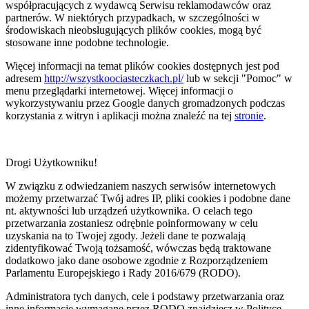
współpracujących z wydawcą Serwisu reklamodawców oraz
partnerów. W niektórych przypadkach, w szczególności w
środowiskach nieobsługujących plików cookies, mogą być
stosowane inne podobne technologie.
Więcej informacji na temat plików cookies dostępnych jest pod
adresem
http://wszystkoociasteczkach.pl/
lub w sekcji "Pomoc" w
menu przeglądarki internetowej. Więcej informacji o
wykorzystywaniu przez Google danych gromadzonych podczas
korzystania z witryn i aplikacji można znaleźć na tej
stronie
.
Drogi Użytkowniku!
W związku z odwiedzaniem naszych serwisów internetowych
możemy przetwarzać Twój adres IP, pliki cookies i podobne dane
nt. aktywności lub urządzeń użytkownika. O celach tego
przetwarzania zostaniesz odrębnie poinformowany w celu
uzyskania na to Twojej zgody. Jeżeli dane te pozwalają
zidentyfikować Twoją tożsamość, wówczas będą traktowane
dodatkowo jako dane osobowe zgodnie z Rozporządzeniem
Parlamentu Europejskiego i Rady 2016/679 (RODO).
Administratora tych danych, cele i podstawy przetwarzania oraz
inne informacje wymagane przez RODO znajdziesz w Polityce