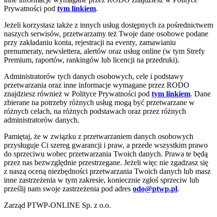
Prywatności pod
tym linkiem
.
Jeżeli korzystasz także z innych usług dostępnych za pośrednictwem
naszych serwisów, przetwarzamy też Twoje dane osobowe podane
przy zakładaniu konta, rejestracji na eventy, zamawianiu
prenumeraty, newslettera, alertów oraz usług online (w tym Strefy
Premium, raportów, rankingów lub licencji na przedruki).
Administratorów tych danych osobowych, cele i podstawy
przetwarzania oraz inne informacje wymagane przez RODO
znajdziesz również w Polityce Prywatności pod
tym linkiem
. Dane
zbierane na potrzeby różnych usług mogą być przetwarzane w
różnych celach, na różnych podstawach oraz przez różnych
administratorów danych.
Pamiętaj, że w związku z przetwarzaniem danych osobowych
przysługuje Ci szereg gwarancji i praw, a przede wszystkim prawo
do sprzeciwu wobec przetwarzania Twoich danych. Prawa te będą
przez nas bezwzględnie przestrzegane. Jeżeli więc nie zgadzasz się
z naszą oceną niezbędności przetwarzania Twoich danych lub masz
inne zastrzeżenia w tym zakresie, koniecznie zgłoś sprzeciw lub
prześlij nam swoje zastrzeżenia pod adres
odo@ptwp.pl
.
Zarząd PTWP-ONLINE Sp. z o.o.