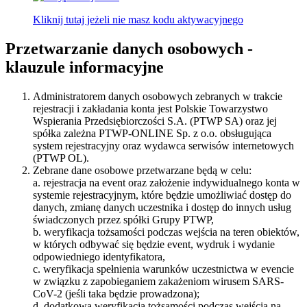
Kliknij tutaj jeżeli nie masz kodu aktywacyjnego
Przetwarzanie danych osobowych -
klauzule informacyjne
Administratorem danych osobowych zebranych w trakcie
rejestracji i zakładania konta jest Polskie Towarzystwo
Wspierania Przedsiębiorczości S.A. (PTWP SA) oraz jej
spółka zależna PTWP-ONLINE Sp. z o.o. obsługująca
system rejestracyjny oraz wydawca serwisów internetowych
(PTWP OL).
Zebrane dane osobowe przetwarzane będą w celu:
a. rejestracja na event oraz założenie indywidualnego konta w
systemie rejestracyjnym, które będzie umożliwiać dostęp do
danych, zmianę danych uczestnika i dostęp do innych usług
świadczonych przez spółki Grupy PTWP,
b. weryfikacja tożsamości podczas wejścia na teren obiektów,
w których odbywać się będzie event, wydruk i wydanie
odpowiedniego identyfikatora,
c. weryfikacja spełnienia warunków uczestnictwa w evencie
w związku z zapobieganiem zakażeniom wirusem SARS-
CoV-2 (jeśli taka będzie prowadzona);
d. dodatkowa weryfikacja tożsamości podczas wejścia na