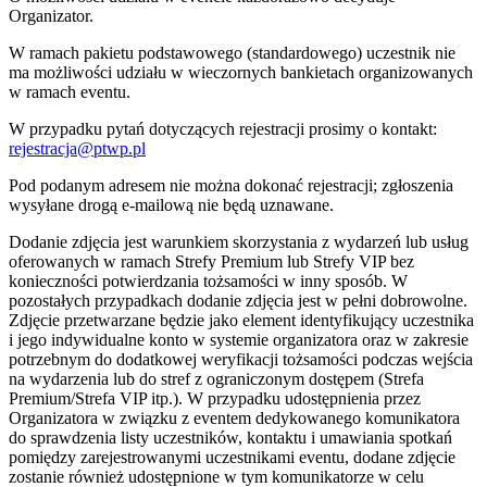
Organizator.
W ramach pakietu podstawowego (standardowego) uczestnik nie
ma możliwości udziału w wieczornych bankietach organizowanych
w ramach eventu.
W przypadku pytań dotyczących rejestracji prosimy o kontakt:
rejestracja@ptwp.pl
Pod podanym adresem nie można dokonać rejestracji; zgłoszenia
wysyłane drogą e-mailową nie będą uznawane.
Dodanie zdjęcia jest warunkiem skorzystania z wydarzeń lub usług
oferowanych w ramach Strefy Premium lub Strefy VIP bez
konieczności potwierdzania tożsamości w inny sposób. W
pozostałych przypadkach dodanie zdjęcia jest w pełni dobrowolne.
Zdjęcie przetwarzane będzie jako element identyfikujący uczestnika
i jego indywidualne konto w systemie organizatora oraz w zakresie
potrzebnym do dodatkowej weryfikacji tożsamości podczas wejścia
na wydarzenia lub do stref z ograniczonym dostępem (Strefa
Premium/Strefa VIP itp.). W przypadku udostępnienia przez
Organizatora w związku z eventem dedykowanego komunikatora
do sprawdzenia listy uczestników, kontaktu i umawiania spotkań
pomiędzy zarejestrowanymi uczestnikami eventu, dodane zdjęcie
zostanie również udostępnione w tym komunikatorze w celu