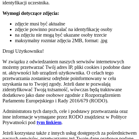
identyfikacji uczestnika.
Wymogi dotyczące zdjęcia:
zdjęcie musi być aktualne
zdjęcie powinno pozwalać na identyfikację osoby
na zdjęciu nie mogą być ukazane osoby trzecie
maksymalny rozmiar zdjęcia 2MB, format: .jpg
Drogi Użytkowniku!
W związku z odwiedzaniem naszych serwisów internetowych
możemy przetwarzać Twój adres IP, pliki cookies i podobne dane
nt. aktywności lub urządzeń użytkownika. O celach tego
przetwarzania zostaniesz odrębnie poinformowany w celu
uzyskania na to Twojej zgody. Jeżeli dane te pozwalają
zidentyfikować Twoją tożsamość, wówczas będą traktowane
dodatkowo jako dane osobowe zgodnie z Rozporządzeniem
Parlamentu Europejskiego i Rady 2016/679 (RODO).
Administratora tych danych, cele i podstawy przetwarzania oraz
inne informacje wymagane przez RODO znajdziesz w Polityce
Prywatności pod
tym linkiem
.
Jeżeli korzystasz także z innych usług dostępnych za pośrednictwem
naszych serwisów, przetwarzamy też Twoje dane osobowe podane