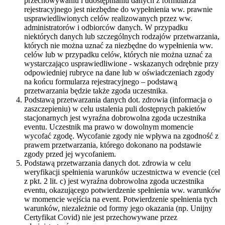
przechowywaniu i udostępnianiu danych z formularza
rejestracyjnego jest niezbędne do wypełnienia ww. prawnie
usprawiedliwionych celów realizowanych przez ww.
administratorów i odbiorców danych. W przypadku
niektórych danych lub szczególnych rodzajów przetwarzania,
których nie można uznać za niezbędne do wypełnienia ww.
celów lub w przypadku celów, których nie można uznać za
wystarczająco usprawiedliwione - wskazanych odrębnie przy
odpowiedniej rubryce na dane lub w oświadczeniach zgody
na końcu formularza rejestracyjnego – podstawą
przetwarzania będzie także zgoda uczestnika.
Podstawą przetwarzania danych dot. zdrowia (informacja o
zaszczepieniu) w celu ustalenia puli dostępnych pakietów
stacjonarnych jest wyraźna dobrowolna zgoda uczestnika
eventu. Uczestnik ma prawo w dowolnym momencie
wycofać zgodę. Wycofanie zgody nie wpływa na zgodność z
prawem przetwarzania, którego dokonano na podstawie
zgody przed jej wycofaniem.
Podstawą przetwarzania danych dot. zdrowia w celu
weryfikacji spełnienia warunków uczestnictwa w evencie (cel
z pkt. 2 lit. c) jest wyraźna dobrowolna zgoda uczestnika
eventu, okazującego potwierdzenie spełnienia ww. warunków
w momencie wejścia na event. Potwierdzenie spełnienia tych
warunków, niezależnie od formy jego okazania (np. Unijny
Certyfikat Covid) nie jest przechowywane przez