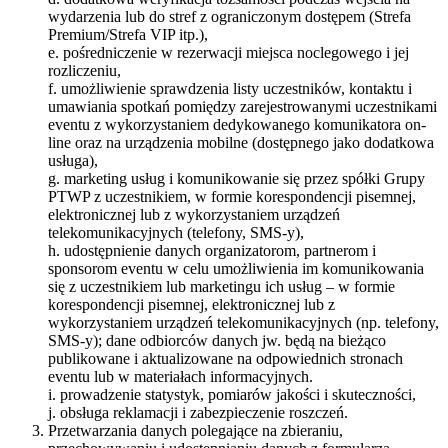
wydarzenia lub do stref z ograniczonym dostępem (Strefa
Premium/Strefa VIP itp.),
e. pośredniczenie w rezerwacji miejsca noclegowego i jej
rozliczeniu,
f. umożliwienie sprawdzenia listy uczestników, kontaktu i
umawiania spotkań pomiędzy zarejestrowanymi uczestnikami
eventu z wykorzystaniem dedykowanego komunikatora on-
line oraz na urządzenia mobilne (dostępnego jako dodatkowa
usługa),
g. marketing usług i komunikowanie się przez spółki Grupy
PTWP z uczestnikiem, w formie korespondencji pisemnej,
elektronicznej lub z wykorzystaniem urządzeń
telekomunikacyjnych (telefony, SMS-y),
h. udostępnienie danych organizatorom, partnerom i
sponsorom eventu w celu umożliwienia im komunikowania
się z uczestnikiem lub marketingu ich usług – w formie
korespondencji pisemnej, elektronicznej lub z
wykorzystaniem urządzeń telekomunikacyjnych (np. telefony,
SMS-y); dane odbiorców danych jw. będą na bieżąco
publikowane i aktualizowane na odpowiednich stronach
eventu lub w materiałach informacyjnych.
i. prowadzenie statystyk, pomiarów jakości i skuteczności,
j. obsługa reklamacji i zabezpieczenie roszczeń.
Przetwarzania danych polegające na zbieraniu,