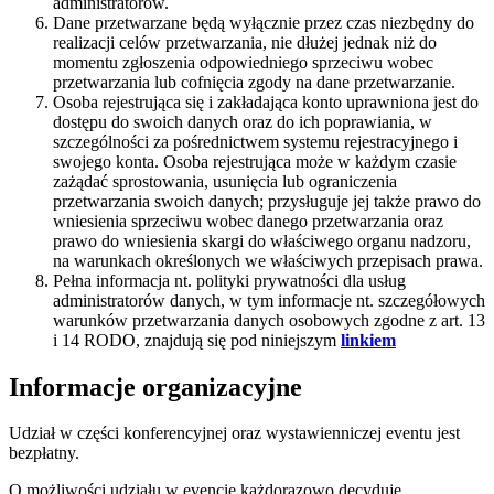
administratorów.
Dane przetwarzane będą wyłącznie przez czas niezbędny do
realizacji celów przetwarzania, nie dłużej jednak niż do
momentu zgłoszenia odpowiedniego sprzeciwu wobec
przetwarzania lub cofnięcia zgody na dane przetwarzanie.
Osoba rejestrująca się i zakładająca konto uprawniona jest do
dostępu do swoich danych oraz do ich poprawiania, w
szczególności za pośrednictwem systemu rejestracyjnego i
swojego konta. Osoba rejestrująca może w każdym czasie
zażądać sprostowania, usunięcia lub ograniczenia
przetwarzania swoich danych; przysługuje jej także prawo do
wniesienia sprzeciwu wobec danego przetwarzania oraz
prawo do wniesienia skargi do właściwego organu nadzoru,
na warunkach określonych we właściwych przepisach prawa.
Pełna informacja nt. polityki prywatności dla usług
administratorów danych, w tym informacje nt. szczegółowych
warunków przetwarzania danych osobowych zgodne z art. 13
i 14 RODO, znajdują się pod niniejszym
linkiem
Informacje organizacyjne
Udział w części konferencyjnej oraz wystawienniczej eventu jest
bezpłatny.
O możliwości udziału w evencie każdorazowo decyduje