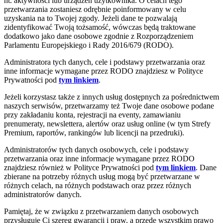
nt. aktywności lub urządzeń użytkownika. O celach tego
przetwarzania zostaniesz odrębnie poinformowany w celu
uzyskania na to Twojej zgody. Jeżeli dane te pozwalają
zidentyfikować Twoją tożsamość, wówczas będą traktowane
dodatkowo jako dane osobowe zgodnie z Rozporządzeniem
Parlamentu Europejskiego i Rady 2016/679 (RODO).
Administratora tych danych, cele i podstawy przetwarzania oraz
inne informacje wymagane przez RODO znajdziesz w Polityce
Prywatności pod
tym linkiem
.
Jeżeli korzystasz także z innych usług dostępnych za pośrednictwem
naszych serwisów, przetwarzamy też Twoje dane osobowe podane
przy zakładaniu konta, rejestracji na eventy, zamawianiu
prenumeraty, newslettera, alertów oraz usług online (w tym Strefy
Premium, raportów, rankingów lub licencji na przedruki).
Administratorów tych danych osobowych, cele i podstawy
przetwarzania oraz inne informacje wymagane przez RODO
znajdziesz również w Polityce Prywatności pod
tym linkiem
. Dane
zbierane na potrzeby różnych usług mogą być przetwarzane w
różnych celach, na różnych podstawach oraz przez różnych
administratorów danych.
Pamiętaj, że w związku z przetwarzaniem danych osobowych
przysługuje Ci szereg gwarancji i praw, a przede wszystkim prawo