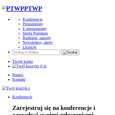
PTWP
Konferencje
Prenumeraty
E-prenumeraty
Strefa Premium
Rankingi, raporty
Newslettery, alerty
Licencje
Twoje konto
0
zł
0
Pomoc
Kontakt
0
Konferencje
Zarejestruj się na konferencje i
zarządzaj swoimi zgłoszeniami.