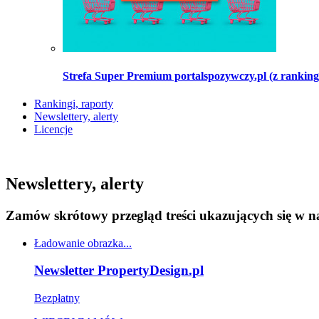
Strefa Super Premium portalspozywczy.pl (z ranking
Rankingi, raporty
Newslettery, alerty
Licencje
Newslettery, alerty
Zamów skrótowy przegląd treści ukazujących się w n
Ładowanie obrazka...
Newsletter PropertyDesign.pl
Bezpłatny