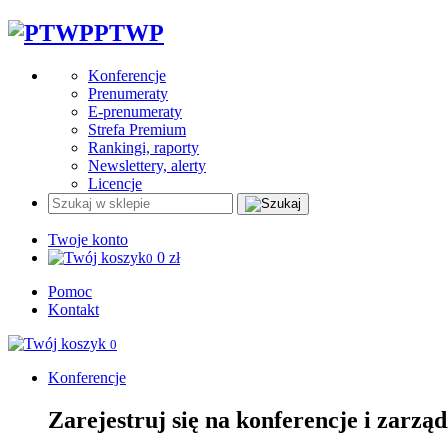
PTWP
Konferencje
Prenumeraty
E-prenumeraty
Strefa Premium
Rankingi, raporty
Newslettery, alerty
Licencje
Twoje konto
0
zł
0
Pomoc
Kontakt
0
Konferencje
Zarejestruj się na konferencje i zarzą