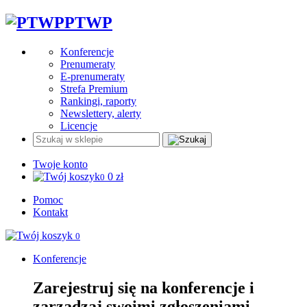
PTWP
Konferencje
Prenumeraty
E-prenumeraty
Strefa Premium
Rankingi, raporty
Newslettery, alerty
Licencje
Twoje konto
0
zł
0
Pomoc
Kontakt
0
Konferencje
Zarejestruj się na konferencje i
zarządzaj swoimi zgłoszeniami.