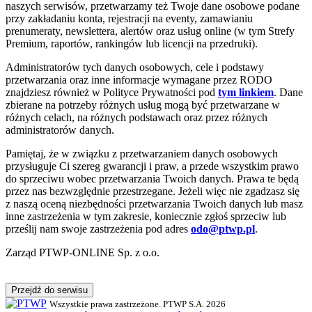
naszych serwisów, przetwarzamy też Twoje dane osobowe podane
przy zakładaniu konta, rejestracji na eventy, zamawianiu
prenumeraty, newslettera, alertów oraz usług online (w tym Strefy
Premium, raportów, rankingów lub licencji na przedruki).
Administratorów tych danych osobowych, cele i podstawy
przetwarzania oraz inne informacje wymagane przez RODO
znajdziesz również w Polityce Prywatności pod
tym linkiem
. Dane
zbierane na potrzeby różnych usług mogą być przetwarzane w
różnych celach, na różnych podstawach oraz przez różnych
administratorów danych.
Pamiętaj, że w związku z przetwarzaniem danych osobowych
przysługuje Ci szereg gwarancji i praw, a przede wszystkim prawo
do sprzeciwu wobec przetwarzania Twoich danych. Prawa te będą
przez nas bezwzględnie przestrzegane. Jeżeli więc nie zgadzasz się
z naszą oceną niezbędności przetwarzania Twoich danych lub masz
inne zastrzeżenia w tym zakresie, koniecznie zgłoś sprzeciw lub
prześlij nam swoje zastrzeżenia pod adres
odo@ptwp.pl
.
Zarząd PTWP-ONLINE Sp. z o.o.
Przejdź do serwisu
Wszystkie prawa zastrzeżone. PTWP S.A. 2026