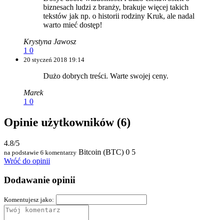
biznesach ludzi z branży, brakuje więcej takich
tekstów jak np. o historii rodziny Kruk, ale nadal
warto mieć dostęp!
Krystyna Jawosz
1
0
20 styczeń 2018 19:14
Dużo dobrych treści. Warte swojej ceny.
Marek
1
0
Opinie użytkowników
(6)
4.8/5
Bitcoin (BTC)
0
5
na podstawie 6 komentarzy
Wróć do opinii
Dodawanie opinii
Komentujesz jako: