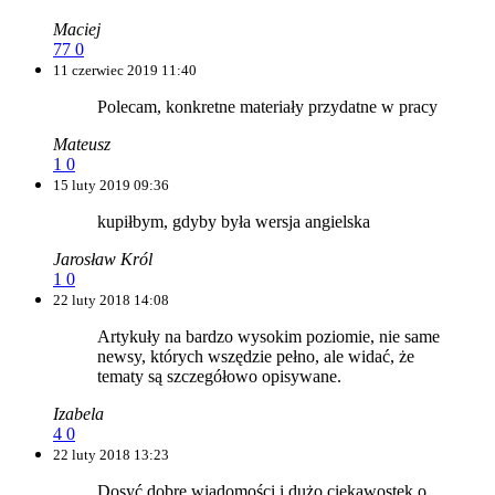
Maciej
77
0
11 czerwiec 2019 11:40
Polecam, konkretne materiały przydatne w pracy
Mateusz
1
0
15 luty 2019 09:36
kupiłbym, gdyby była wersja angielska
Jarosław Król
1
0
22 luty 2018 14:08
Artykuły na bardzo wysokim poziomie, nie same
newsy, których wszędzie pełno, ale widać, że
tematy są szczegółowo opisywane.
Izabela
4
0
22 luty 2018 13:23
Dosyć dobre wiadomości i dużo ciekawostek o