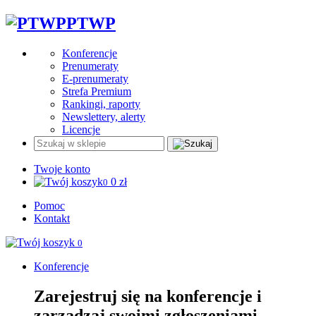
PTWP
Konferencje
Prenumeraty
E-prenumeraty
Strefa Premium
Rankingi, raporty
Newslettery, alerty
Licencje
Twoje konto
0
zł
0
Pomoc
Kontakt
0
Konferencje
Zarejestruj się na konferencje i
zarządzaj swoimi zgłoszeniami.