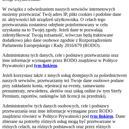
W związku z odwiedzaniem naszych serwisów internetowych
możemy przetwarzać Twój adres IP, pliki cookies i podobne dane
nt. aktywności lub urządzeń użytkownika. O celach tego
przetwarzania zostaniesz odrębnie poinformowany w celu
uzyskania na to Twojej zgody. Jeżeli dane te pozwalają
zidentyfikować Twoją tożsamość, wówczas będą traktowane
dodatkowo jako dane osobowe zgodnie z Rozporządzeniem
Parlamentu Europejskiego i Rady 2016/679 (RODO).
Administratora tych danych, cele i podstawy przetwarzania oraz
inne informacje wymagane przez RODO znajdziesz w Polityce
Prywatności pod
tym linkiem
.
Jeżeli korzystasz także z innych usług dostępnych za pośrednictwem
naszych serwisów, przetwarzamy też Twoje dane osobowe podane
przy zakładaniu konta, rejestracji na eventy, zamawianiu
prenumeraty, newslettera, alertów oraz usług online (w tym Strefy
Premium, raportów, rankingów lub licencji na przedruki).
Administratorów tych danych osobowych, cele i podstawy
przetwarzania oraz inne informacje wymagane przez RODO
znajdziesz również w Polityce Prywatności pod
tym linkiem
. Dane
zbierane na potrzeby różnych usług mogą być przetwarzane w
różnych celach, na różnych podstawach oraz przez różnych