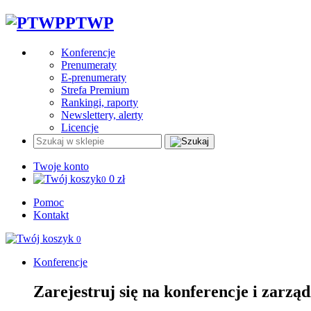
PTWP
Konferencje
Prenumeraty
E-prenumeraty
Strefa Premium
Rankingi, raporty
Newslettery, alerty
Licencje
Twoje konto
0
zł
0
Pomoc
Kontakt
0
Konferencje
Zarejestruj się na konferencje i zarzą