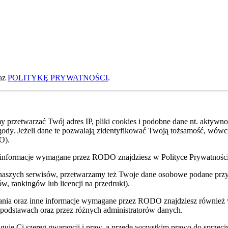
az
POLITYKĘ PRYWATNOŚCI
.
zetwarzać Twój adres IP, pliki cookies i podobne dane nt. aktywnoś
zgody. Jeżeli dane te pozwalają zidentyfikować Twoją tożsamość, wów
O).
nne informacje wymagane przez RODO znajdziesz w Polityce Prywatnoś
 naszych serwisów, przetwarzamy też Twoje dane osobowe podane przy z
w, rankingów lub licencji na przedruki).
zania oraz inne informacje wymagane przez RODO znajdziesz również
 podstawach oraz przez różnych administratorów danych.
uje Ci szereg gwarancji i praw, a przede wszystkim prawo do sprzec