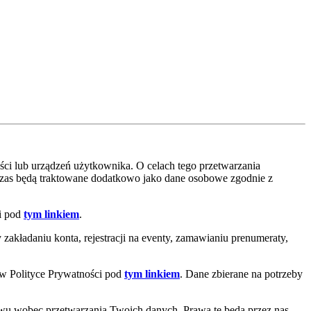
ci lub urządzeń użytkownika. O celach tego przetwarzania
czas będą traktowane dodatkowo jako dane osobowe zgodnie z
ci pod
tym linkiem
.
akładaniu konta, rejestracji na eventy, zamawianiu prenumeraty,
 w Polityce Prywatności pod
tym linkiem
. Dane zbierane na potrzeby
iwu wobec przetwarzania Twoich danych. Prawa te będą przez nas