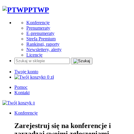
PTWP
Konferencje
Prenumeraty
E-prenumeraty
Strefa Premium
Rankingi, raporty
Newslettery, alerty
Licencje
Twoje konto
0
zł
0
Pomoc
Kontakt
0
Konferencje
Zarejestruj się na konferencje i
zarządzaj swoimi zgłoszeniami.