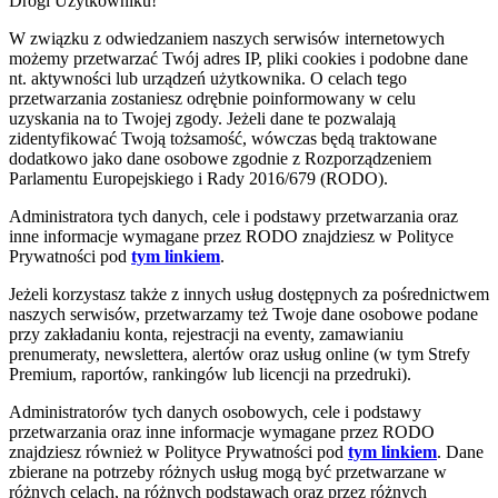
Drogi Użytkowniku!
W związku z odwiedzaniem naszych serwisów internetowych
możemy przetwarzać Twój adres IP, pliki cookies i podobne dane
nt. aktywności lub urządzeń użytkownika. O celach tego
przetwarzania zostaniesz odrębnie poinformowany w celu
uzyskania na to Twojej zgody. Jeżeli dane te pozwalają
zidentyfikować Twoją tożsamość, wówczas będą traktowane
dodatkowo jako dane osobowe zgodnie z Rozporządzeniem
Parlamentu Europejskiego i Rady 2016/679 (RODO).
Administratora tych danych, cele i podstawy przetwarzania oraz
inne informacje wymagane przez RODO znajdziesz w Polityce
Prywatności pod
tym linkiem
.
Jeżeli korzystasz także z innych usług dostępnych za pośrednictwem
naszych serwisów, przetwarzamy też Twoje dane osobowe podane
przy zakładaniu konta, rejestracji na eventy, zamawianiu
prenumeraty, newslettera, alertów oraz usług online (w tym Strefy
Premium, raportów, rankingów lub licencji na przedruki).
Administratorów tych danych osobowych, cele i podstawy
przetwarzania oraz inne informacje wymagane przez RODO
znajdziesz również w Polityce Prywatności pod
tym linkiem
. Dane
zbierane na potrzeby różnych usług mogą być przetwarzane w
różnych celach, na różnych podstawach oraz przez różnych