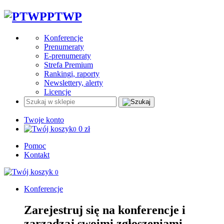
PTWP
Konferencje
Prenumeraty
E-prenumeraty
Strefa Premium
Rankingi, raporty
Newslettery, alerty
Licencje
Twoje konto
0
zł
0
Pomoc
Kontakt
0
Konferencje
Zarejestruj się na konferencje i
zarządzaj swoimi zgłoszeniami.