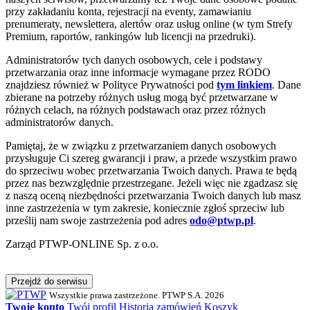
przy zakładaniu konta, rejestracji na eventy, zamawianiu
prenumeraty, newslettera, alertów oraz usług online (w tym Strefy
Premium, raportów, rankingów lub licencji na przedruki).
Administratorów tych danych osobowych, cele i podstawy
przetwarzania oraz inne informacje wymagane przez RODO
znajdziesz również w Polityce Prywatności pod
tym linkiem
. Dane
zbierane na potrzeby różnych usług mogą być przetwarzane w
różnych celach, na różnych podstawach oraz przez różnych
administratorów danych.
Pamiętaj, że w związku z przetwarzaniem danych osobowych
przysługuje Ci szereg gwarancji i praw, a przede wszystkim prawo
do sprzeciwu wobec przetwarzania Twoich danych. Prawa te będą
przez nas bezwzględnie przestrzegane. Jeżeli więc nie zgadzasz się
z naszą oceną niezbędności przetwarzania Twoich danych lub masz
inne zastrzeżenia w tym zakresie, koniecznie zgłoś sprzeciw lub
prześlij nam swoje zastrzeżenia pod adres
odo@ptwp.pl
.
Zarząd PTWP-ONLINE Sp. z o.o.
Przejdź do serwisu
Wszystkie prawa zastrzeżone. PTWP S.A. 2026
Twoje konto
Twój profil
Historia zamówień
Koszyk