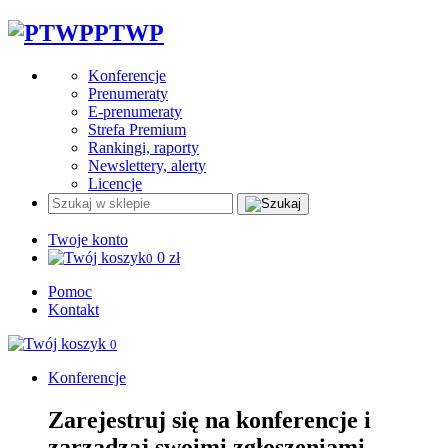
PTWP
Konferencje
Prenumeraty
E-prenumeraty
Strefa Premium
Rankingi, raporty
Newslettery, alerty
Licencje
Twoje konto
0
zł
0
Pomoc
Kontakt
0
Konferencje
Zarejestruj się na konferencje i
zarządzaj swoimi zgłoszeniami.