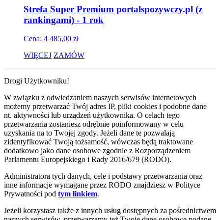
Strefa Super Premium portalspozywczy.pl (z
rankingami) - 1 rok
Cena: 4 485,00 zł
WIĘCEJ
ZAMÓW
Drogi Użytkowniku!
W związku z odwiedzaniem naszych serwisów internetowych
możemy przetwarzać Twój adres IP, pliki cookies i podobne dane
nt. aktywności lub urządzeń użytkownika. O celach tego
przetwarzania zostaniesz odrębnie poinformowany w celu
uzyskania na to Twojej zgody. Jeżeli dane te pozwalają
zidentyfikować Twoją tożsamość, wówczas będą traktowane
dodatkowo jako dane osobowe zgodnie z Rozporządzeniem
Parlamentu Europejskiego i Rady 2016/679 (RODO).
Administratora tych danych, cele i podstawy przetwarzania oraz
inne informacje wymagane przez RODO znajdziesz w Polityce
Prywatności pod
tym linkiem
.
Jeżeli korzystasz także z innych usług dostępnych za pośrednictwem
naszych serwisów, przetwarzamy też Twoje dane osobowe podane