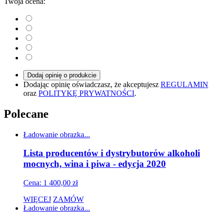
Twoja ocena:
Dodaj opinię o produkcie
Dodając opinię oświadczasz, że akceptujesz
REGULAMIN
oraz
POLITYKĘ PRYWATNOŚCI
.
Polecane
Ładowanie obrazka...
Lista producentów i dystrybutorów alkoholi
mocnych, wina i piwa - edycja 2020
Cena: 1 400,00 zł
WIĘCEJ
ZAMÓW
Ładowanie obrazka...