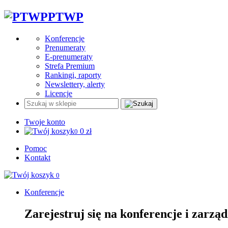
PTWP
Konferencje
Prenumeraty
E-prenumeraty
Strefa Premium
Rankingi, raporty
Newslettery, alerty
Licencje
Twoje konto
0
zł
0
Pomoc
Kontakt
0
Konferencje
Zarejestruj się na konferencje i zarzą