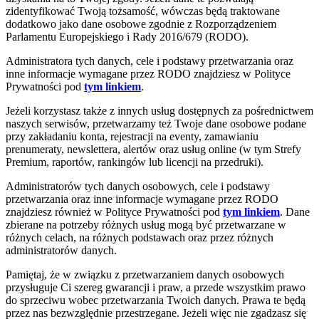
zidentyfikować Twoją tożsamość, wówczas będą traktowane
dodatkowo jako dane osobowe zgodnie z Rozporządzeniem
Parlamentu Europejskiego i Rady 2016/679 (RODO).
Administratora tych danych, cele i podstawy przetwarzania oraz
inne informacje wymagane przez RODO znajdziesz w Polityce
Prywatności pod
tym linkiem
.
Jeżeli korzystasz także z innych usług dostępnych za pośrednictwem
naszych serwisów, przetwarzamy też Twoje dane osobowe podane
przy zakładaniu konta, rejestracji na eventy, zamawianiu
prenumeraty, newslettera, alertów oraz usług online (w tym Strefy
Premium, raportów, rankingów lub licencji na przedruki).
Administratorów tych danych osobowych, cele i podstawy
przetwarzania oraz inne informacje wymagane przez RODO
znajdziesz również w Polityce Prywatności pod
tym linkiem
. Dane
zbierane na potrzeby różnych usług mogą być przetwarzane w
różnych celach, na różnych podstawach oraz przez różnych
administratorów danych.
Pamiętaj, że w związku z przetwarzaniem danych osobowych
przysługuje Ci szereg gwarancji i praw, a przede wszystkim prawo
do sprzeciwu wobec przetwarzania Twoich danych. Prawa te będą
przez nas bezwzględnie przestrzegane. Jeżeli więc nie zgadzasz się