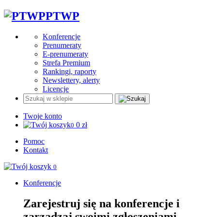
PTWP
Konferencje
Prenumeraty
E-prenumeraty
Strefa Premium
Rankingi, raporty
Newslettery, alerty
Licencje
Twoje konto
0
zł
0
Pomoc
Kontakt
0
Konferencje
Zarejestruj się na konferencje i
zarządzaj swoimi zgłoszeniami.