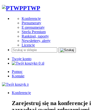
PTWP
Konferencje
Prenumeraty
E-prenumeraty
Strefa Premium
Rankingi, raporty
Newslettery, alerty
Licencje
Twoje konto
0
zł
0
Pomoc
Kontakt
0
Konferencje
Zarejestruj się na konferencje i
zarządzaj swoimi zgłoszeniami.