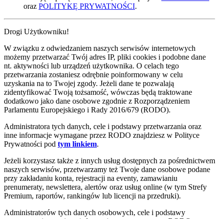
oraz
POLITYKĘ PRYWATNOŚCI
.
Drogi Użytkowniku!
W związku z odwiedzaniem naszych serwisów internetowych
możemy przetwarzać Twój adres IP, pliki cookies i podobne dane
nt. aktywności lub urządzeń użytkownika. O celach tego
przetwarzania zostaniesz odrębnie poinformowany w celu
uzyskania na to Twojej zgody. Jeżeli dane te pozwalają
zidentyfikować Twoją tożsamość, wówczas będą traktowane
dodatkowo jako dane osobowe zgodnie z Rozporządzeniem
Parlamentu Europejskiego i Rady 2016/679 (RODO).
Administratora tych danych, cele i podstawy przetwarzania oraz
inne informacje wymagane przez RODO znajdziesz w Polityce
Prywatności pod
tym linkiem
.
Jeżeli korzystasz także z innych usług dostępnych za pośrednictwem
naszych serwisów, przetwarzamy też Twoje dane osobowe podane
przy zakładaniu konta, rejestracji na eventy, zamawianiu
prenumeraty, newslettera, alertów oraz usług online (w tym Strefy
Premium, raportów, rankingów lub licencji na przedruki).
Administratorów tych danych osobowych, cele i podstawy