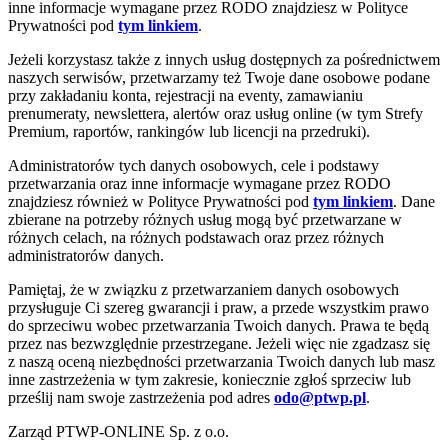
inne informacje wymagane przez RODO znajdziesz w Polityce
Prywatności pod
tym linkiem
.
Jeżeli korzystasz także z innych usług dostępnych za pośrednictwem
naszych serwisów, przetwarzamy też Twoje dane osobowe podane
przy zakładaniu konta, rejestracji na eventy, zamawianiu
prenumeraty, newslettera, alertów oraz usług online (w tym Strefy
Premium, raportów, rankingów lub licencji na przedruki).
Administratorów tych danych osobowych, cele i podstawy
przetwarzania oraz inne informacje wymagane przez RODO
znajdziesz również w Polityce Prywatności pod
tym linkiem
. Dane
zbierane na potrzeby różnych usług mogą być przetwarzane w
różnych celach, na różnych podstawach oraz przez różnych
administratorów danych.
Pamiętaj, że w związku z przetwarzaniem danych osobowych
przysługuje Ci szereg gwarancji i praw, a przede wszystkim prawo
do sprzeciwu wobec przetwarzania Twoich danych. Prawa te będą
przez nas bezwzględnie przestrzegane. Jeżeli więc nie zgadzasz się
z naszą oceną niezbędności przetwarzania Twoich danych lub masz
inne zastrzeżenia w tym zakresie, koniecznie zgłoś sprzeciw lub
prześlij nam swoje zastrzeżenia pod adres
odo@ptwp.pl
.
Zarząd PTWP-ONLINE Sp. z o.o.