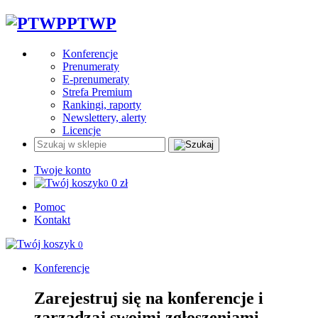
PTWP
Konferencje
Prenumeraty
E-prenumeraty
Strefa Premium
Rankingi, raporty
Newslettery, alerty
Licencje
Twoje konto
0
zł
0
Pomoc
Kontakt
0
Konferencje
Zarejestruj się na konferencje i
zarządzaj swoimi zgłoszeniami.