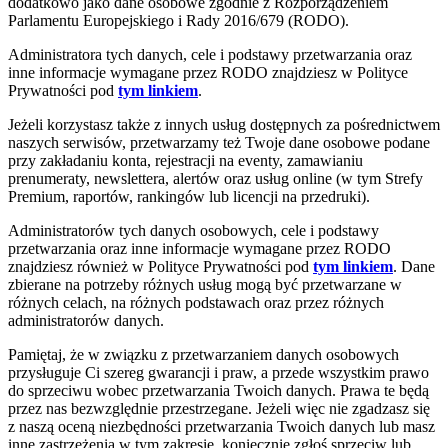
dodatkowo jako dane osobowe zgodnie z Rozporządzeniem
Parlamentu Europejskiego i Rady 2016/679 (RODO).
Administratora tych danych, cele i podstawy przetwarzania oraz
inne informacje wymagane przez RODO znajdziesz w Polityce
Prywatności pod
tym linkiem
.
Jeżeli korzystasz także z innych usług dostępnych za pośrednictwem
naszych serwisów, przetwarzamy też Twoje dane osobowe podane
przy zakładaniu konta, rejestracji na eventy, zamawianiu
prenumeraty, newslettera, alertów oraz usług online (w tym Strefy
Premium, raportów, rankingów lub licencji na przedruki).
Administratorów tych danych osobowych, cele i podstawy
przetwarzania oraz inne informacje wymagane przez RODO
znajdziesz również w Polityce Prywatności pod
tym linkiem
. Dane
zbierane na potrzeby różnych usług mogą być przetwarzane w
różnych celach, na różnych podstawach oraz przez różnych
administratorów danych.
Pamiętaj, że w związku z przetwarzaniem danych osobowych
przysługuje Ci szereg gwarancji i praw, a przede wszystkim prawo
do sprzeciwu wobec przetwarzania Twoich danych. Prawa te będą
przez nas bezwzględnie przestrzegane. Jeżeli więc nie zgadzasz się
z naszą oceną niezbędności przetwarzania Twoich danych lub masz
inne zastrzeżenia w tym zakresie, koniecznie zgłoś sprzeciw lub