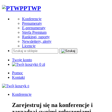
PTWP
Konferencje
Prenumeraty
E-prenumeraty
Strefa Premium
Rankingi, raporty
Newslettery, alerty
Licencje
Twoje konto
0
zł
0
Pomoc
Kontakt
0
Konferencje
Zarejestruj się na konferencje i
zarządzaj swoimi zgłoszeniami.