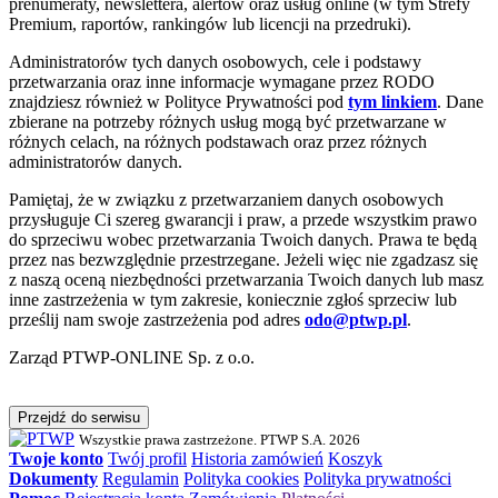
prenumeraty, newslettera, alertów oraz usług online (w tym Strefy
Premium, raportów, rankingów lub licencji na przedruki).
Administratorów tych danych osobowych, cele i podstawy
przetwarzania oraz inne informacje wymagane przez RODO
znajdziesz również w Polityce Prywatności pod
tym linkiem
. Dane
zbierane na potrzeby różnych usług mogą być przetwarzane w
różnych celach, na różnych podstawach oraz przez różnych
administratorów danych.
Pamiętaj, że w związku z przetwarzaniem danych osobowych
przysługuje Ci szereg gwarancji i praw, a przede wszystkim prawo
do sprzeciwu wobec przetwarzania Twoich danych. Prawa te będą
przez nas bezwzględnie przestrzegane. Jeżeli więc nie zgadzasz się
z naszą oceną niezbędności przetwarzania Twoich danych lub masz
inne zastrzeżenia w tym zakresie, koniecznie zgłoś sprzeciw lub
prześlij nam swoje zastrzeżenia pod adres
odo@ptwp.pl
.
Zarząd PTWP-ONLINE Sp. z o.o.
Przejdź do serwisu
Wszystkie prawa zastrzeżone. PTWP S.A. 2026
Twoje konto
Twój profil
Historia zamówień
Koszyk
Dokumenty
Regulamin
Polityka cookies
Polityka prywatności