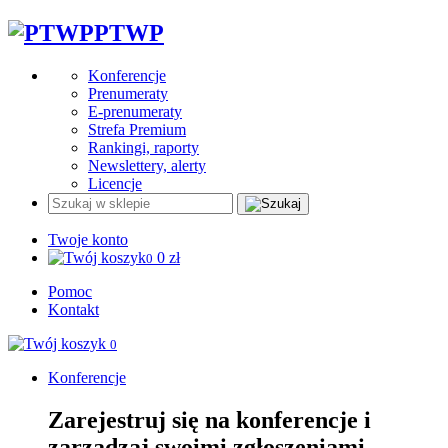
PTWP
Konferencje
Prenumeraty
E-prenumeraty
Strefa Premium
Rankingi, raporty
Newslettery, alerty
Licencje
Twoje konto
0
zł
0
Pomoc
Kontakt
0
Konferencje
Zarejestruj się na konferencje i
zarządzaj swoimi zgłoszeniami.