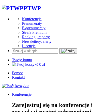
PTWP
Konferencje
Prenumeraty
E-prenumeraty
Strefa Premium
Rankingi, raporty
Newslettery, alerty
Licencje
Twoje konto
0
zł
0
Pomoc
Kontakt
0
Konferencje
Zarejestruj się na konferencje i
zarządzaj swoimi zgłoszeniami.