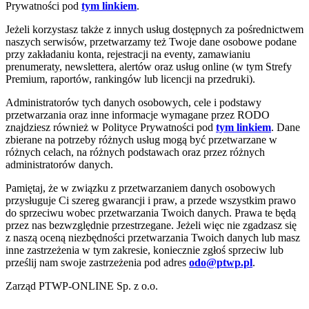
Prywatności pod
tym linkiem
.
Jeżeli korzystasz także z innych usług dostępnych za pośrednictwem
naszych serwisów, przetwarzamy też Twoje dane osobowe podane
przy zakładaniu konta, rejestracji na eventy, zamawianiu
prenumeraty, newslettera, alertów oraz usług online (w tym Strefy
Premium, raportów, rankingów lub licencji na przedruki).
Administratorów tych danych osobowych, cele i podstawy
przetwarzania oraz inne informacje wymagane przez RODO
znajdziesz również w Polityce Prywatności pod
tym linkiem
. Dane
zbierane na potrzeby różnych usług mogą być przetwarzane w
różnych celach, na różnych podstawach oraz przez różnych
administratorów danych.
Pamiętaj, że w związku z przetwarzaniem danych osobowych
przysługuje Ci szereg gwarancji i praw, a przede wszystkim prawo
do sprzeciwu wobec przetwarzania Twoich danych. Prawa te będą
przez nas bezwzględnie przestrzegane. Jeżeli więc nie zgadzasz się
z naszą oceną niezbędności przetwarzania Twoich danych lub masz
inne zastrzeżenia w tym zakresie, koniecznie zgłoś sprzeciw lub
prześlij nam swoje zastrzeżenia pod adres
odo@ptwp.pl
.
Zarząd PTWP-ONLINE Sp. z o.o.