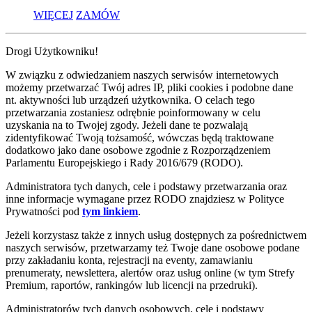
WIĘCEJ
ZAMÓW
Drogi Użytkowniku!
W związku z odwiedzaniem naszych serwisów internetowych
możemy przetwarzać Twój adres IP, pliki cookies i podobne dane
nt. aktywności lub urządzeń użytkownika. O celach tego
przetwarzania zostaniesz odrębnie poinformowany w celu
uzyskania na to Twojej zgody. Jeżeli dane te pozwalają
zidentyfikować Twoją tożsamość, wówczas będą traktowane
dodatkowo jako dane osobowe zgodnie z Rozporządzeniem
Parlamentu Europejskiego i Rady 2016/679 (RODO).
Administratora tych danych, cele i podstawy przetwarzania oraz
inne informacje wymagane przez RODO znajdziesz w Polityce
Prywatności pod
tym linkiem
.
Jeżeli korzystasz także z innych usług dostępnych za pośrednictwem
naszych serwisów, przetwarzamy też Twoje dane osobowe podane
przy zakładaniu konta, rejestracji na eventy, zamawianiu
prenumeraty, newslettera, alertów oraz usług online (w tym Strefy
Premium, raportów, rankingów lub licencji na przedruki).
Administratorów tych danych osobowych, cele i podstawy