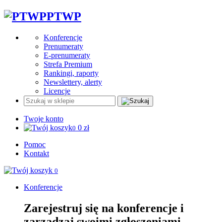
PTWP
Konferencje
Prenumeraty
E-prenumeraty
Strefa Premium
Rankingi, raporty
Newslettery, alerty
Licencje
Twoje konto
0
zł
0
Pomoc
Kontakt
0
Konferencje
Zarejestruj się na konferencje i
zarządzaj swoimi zgłoszeniami.