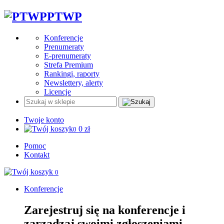
PTWP
Konferencje
Prenumeraty
E-prenumeraty
Strefa Premium
Rankingi, raporty
Newslettery, alerty
Licencje
Twoje konto
0
zł
0
Pomoc
Kontakt
0
Konferencje
Zarejestruj się na konferencje i
zarządzaj swoimi zgłoszeniami.