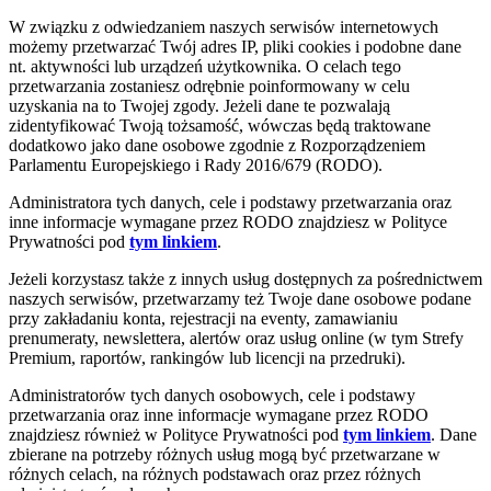
W związku z odwiedzaniem naszych serwisów internetowych
możemy przetwarzać Twój adres IP, pliki cookies i podobne dane
nt. aktywności lub urządzeń użytkownika. O celach tego
przetwarzania zostaniesz odrębnie poinformowany w celu
uzyskania na to Twojej zgody. Jeżeli dane te pozwalają
zidentyfikować Twoją tożsamość, wówczas będą traktowane
dodatkowo jako dane osobowe zgodnie z Rozporządzeniem
Parlamentu Europejskiego i Rady 2016/679 (RODO).
Administratora tych danych, cele i podstawy przetwarzania oraz
inne informacje wymagane przez RODO znajdziesz w Polityce
Prywatności pod
tym linkiem
.
Jeżeli korzystasz także z innych usług dostępnych za pośrednictwem
naszych serwisów, przetwarzamy też Twoje dane osobowe podane
przy zakładaniu konta, rejestracji na eventy, zamawianiu
prenumeraty, newslettera, alertów oraz usług online (w tym Strefy
Premium, raportów, rankingów lub licencji na przedruki).
Administratorów tych danych osobowych, cele i podstawy
przetwarzania oraz inne informacje wymagane przez RODO
znajdziesz również w Polityce Prywatności pod
tym linkiem
. Dane
zbierane na potrzeby różnych usług mogą być przetwarzane w
różnych celach, na różnych podstawach oraz przez różnych