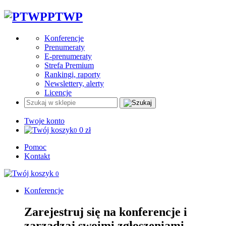
PTWP
Konferencje
Prenumeraty
E-prenumeraty
Strefa Premium
Rankingi, raporty
Newslettery, alerty
Licencje
Twoje konto
0
zł
0
Pomoc
Kontakt
0
Konferencje
Zarejestruj się na konferencje i
zarządzaj swoimi zgłoszeniami.