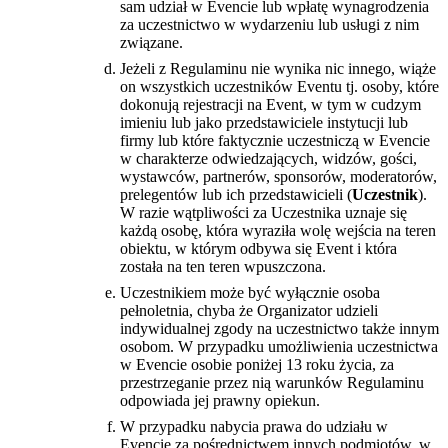
sam udział w Evencie lub wpłatę wynagrodzenia
za uczestnictwo w wydarzeniu lub usługi z nim
związane.
Jeżeli z Regulaminu nie wynika nic innego, wiąże
on wszystkich uczestników Eventu tj. osoby, które
dokonują rejestracji na Event, w tym w cudzym
imieniu lub jako przedstawiciele instytucji lub
firmy lub które faktycznie uczestniczą w Evencie
w charakterze odwiedzających, widzów, gości,
wystawców, partnerów, sponsorów, moderatorów,
prelegentów lub ich przedstawicieli (
Uczestnik
).
W razie wątpliwości za Uczestnika uznaje się
każdą osobę, która wyraziła wolę wejścia na teren
obiektu, w którym odbywa się Event i która
została na ten teren wpuszczona.
Uczestnikiem może być wyłącznie osoba
pełnoletnia, chyba że Organizator udzieli
indywidualnej zgody na uczestnictwo także innym
osobom. W przypadku umożliwienia uczestnictwa
w Evencie osobie poniżej 13 roku życia, za
przestrzeganie przez nią warunków Regulaminu
odpowiada jej prawny opiekun.
W przypadku nabycia prawa do udziału w
Evencie za pośrednictwem innych podmiotów, w