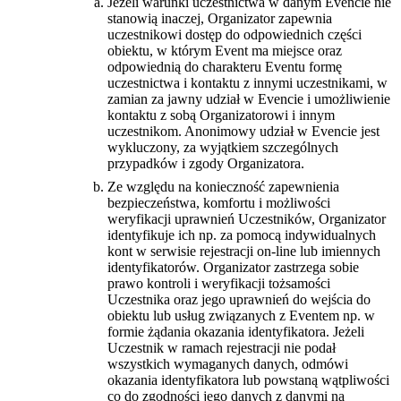
Jeżeli warunki uczestnictwa w danym Evencie nie
stanowią inaczej, Organizator zapewnia
uczestnikowi dostęp do odpowiednich części
obiektu, w którym Event ma miejsce oraz
odpowiednią do charakteru Eventu formę
uczestnictwa i kontaktu z innymi uczestnikami, w
zamian za jawny udział w Evencie i umożliwienie
kontaktu z sobą Organizatorowi i innym
uczestnikom. Anonimowy udział w Evencie jest
wykluczony, za wyjątkiem szczególnych
przypadków i zgody Organizatora.
Ze względu na konieczność zapewnienia
bezpieczeństwa, komfortu i możliwości
weryfikacji uprawnień Uczestników, Organizator
identyfikuje ich np. za pomocą indywidualnych
kont w serwisie rejestracji on-line lub imiennych
identyfikatorów. Organizator zastrzega sobie
prawo kontroli i weryfikacji tożsamości
Uczestnika oraz jego uprawnień do wejścia do
obiektu lub usług związanych z Eventem np. w
formie żądania okazania identyfikatora. Jeżeli
Uczestnik w ramach rejestracji nie podał
wszystkich wymaganych danych, odmówi
okazania identyfikatora lub powstaną wątpliwości
co do zgodności jego danych z danymi na