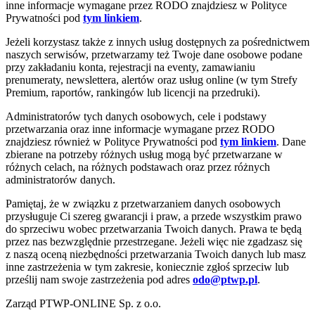
inne informacje wymagane przez RODO znajdziesz w Polityce
Prywatności pod
tym linkiem
.
Jeżeli korzystasz także z innych usług dostępnych za pośrednictwem
naszych serwisów, przetwarzamy też Twoje dane osobowe podane
przy zakładaniu konta, rejestracji na eventy, zamawianiu
prenumeraty, newslettera, alertów oraz usług online (w tym Strefy
Premium, raportów, rankingów lub licencji na przedruki).
Administratorów tych danych osobowych, cele i podstawy
przetwarzania oraz inne informacje wymagane przez RODO
znajdziesz również w Polityce Prywatności pod
tym linkiem
. Dane
zbierane na potrzeby różnych usług mogą być przetwarzane w
różnych celach, na różnych podstawach oraz przez różnych
administratorów danych.
Pamiętaj, że w związku z przetwarzaniem danych osobowych
przysługuje Ci szereg gwarancji i praw, a przede wszystkim prawo
do sprzeciwu wobec przetwarzania Twoich danych. Prawa te będą
przez nas bezwzględnie przestrzegane. Jeżeli więc nie zgadzasz się
z naszą oceną niezbędności przetwarzania Twoich danych lub masz
inne zastrzeżenia w tym zakresie, koniecznie zgłoś sprzeciw lub
prześlij nam swoje zastrzeżenia pod adres
odo@ptwp.pl
.
Zarząd PTWP-ONLINE Sp. z o.o.