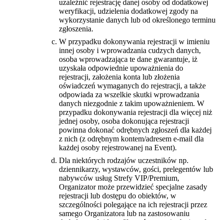
uzależnić rejestrację danej osoby od dodatkowej
weryfikacji, udzielenia dodatkowej zgody na
wykorzystanie danych lub od określonego terminu
zgłoszenia.
W przypadku dokonywania rejestracji w imieniu
innej osoby i wprowadzania cudzych danych,
osoba wprowadzająca te dane gwarantuje, iż
uzyskała odpowiednie upoważnienia do
rejestracji, założenia konta lub złożenia
oświadczeń wymaganych do rejestracji, a także
odpowiada za wszelkie skutki wprowadzania
danych niezgodnie z takim upoważnieniem. W
przypadku dokonywania rejestracji dla więcej niż
jednej osoby, osoba dokonująca rejestracji
powinna dokonać odrębnych zgłoszeń dla każdej
z nich (z odrębnym kontem/adresem e-mail dla
każdej osoby rejestrowanej na Event).
Dla niektórych rodzajów uczestników np.
dziennikarzy, wystawców, gości, prelegentów lub
nabywców usług Strefy VIP/Premium,
Organizator może przewidzieć specjalne zasady
rejestracji lub dostępu do obiektów, w
szczególności polegające na ich rejestracji przez
samego Organizatora lub na zastosowaniu