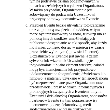
tym na podstawie działań podejmowanych w
ramach wcześniejszych wydarzeń Organizatora.
W takim przypadku, Organizator nie jest
zobowiązany do podawania Uczestnikowi
przyczyny odmowy uczestnictwa w Evencie.
Przebieg Eventu będzie utrwalany fotograficznie
oraz za pomocą urządzeń audio/video, w tym
może być transmitowany w radio, telewizji lub za
pomocą innych środków umożliwiających
publiczne udostępnianie w taki sposób, aby każdy
mógł mieć do niego dostęp w miejscu i w czasie
przez siebie wybranym (np. w sieci Internet).
Uczestnictwo w Evencie jest jawne, a zatem
sylwetka lub wizerunek Uczestnika ujęte
indywidualnie lub jako element większej całości
mogą być intencjonalnie lub przypadkowo
udokumentowane fotograficznie, dźwiękowo lub
filmowo, a materiały uzyskane w ten sposób mogą
być rozpowszechniane przez Organizatora oraz
przedstawicieli prasy w celach informacyjnych i
promocyjnych związanych z Eventem, innymi
Eventami i działalnością Organizatora, sponsorów
i partnerów Eventu (w tym poprzez serwisy
internetowe, pocztę elektroniczną, media
społecznościowe i w prasie drukowanej).