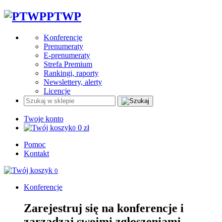
PTWP
Konferencje
Prenumeraty
E-prenumeraty
Strefa Premium
Rankingi, raporty
Newslettery, alerty
Licencje
Twoje konto
0
zł
0
Pomoc
Kontakt
0
Konferencje
Zarejestruj się na konferencje i
zarządzaj swoimi zgłoszeniami.