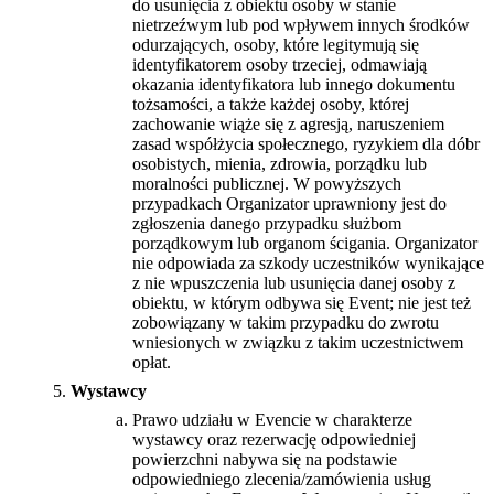
do usunięcia z obiektu osoby w stanie
nietrzeźwym lub pod wpływem innych środków
odurzających, osoby, które legitymują się
identyfikatorem osoby trzeciej, odmawiają
okazania identyfikatora lub innego dokumentu
tożsamości, a także każdej osoby, której
zachowanie wiąże się z agresją, naruszeniem
zasad współżycia społecznego, ryzykiem dla dóbr
osobistych, mienia, zdrowia, porządku lub
moralności publicznej. W powyższych
przypadkach Organizator uprawniony jest do
zgłoszenia danego przypadku służbom
porządkowym lub organom ścigania. Organizator
nie odpowiada za szkody uczestników wynikające
z nie wpuszczenia lub usunięcia danej osoby z
obiektu, w którym odbywa się Event; nie jest też
zobowiązany w takim przypadku do zwrotu
wniesionych w związku z takim uczestnictwem
opłat.
Wystawcy
Prawo udziału w Evencie w charakterze
wystawcy oraz rezerwację odpowiedniej
powierzchni nabywa się na podstawie
odpowiedniego zlecenia/zamówienia usług