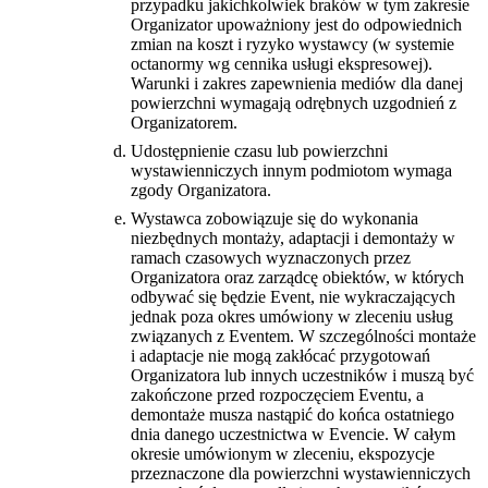
przypadku jakichkolwiek braków w tym zakresie
Organizator upoważniony jest do odpowiednich
zmian na koszt i ryzyko wystawcy (w systemie
octanormy wg cennika usługi ekspresowej).
Warunki i zakres zapewnienia mediów dla danej
powierzchni wymagają odrębnych uzgodnień z
Organizatorem.
Udostępnienie czasu lub powierzchni
wystawienniczych innym podmiotom wymaga
zgody Organizatora.
Wystawca zobowiązuje się do wykonania
niezbędnych montaży, adaptacji i demontaży w
ramach czasowych wyznaczonych przez
Organizatora oraz zarządcę obiektów, w których
odbywać się będzie Event, nie wykraczających
jednak poza okres umówiony w zleceniu usług
związanych z Eventem. W szczególności montaże
i adaptacje nie mogą zakłócać przygotowań
Organizatora lub innych uczestników i muszą być
zakończone przed rozpoczęciem Eventu, a
demontaże musza nastąpić do końca ostatniego
dnia danego uczestnictwa w Evencie. W całym
okresie umówionym w zleceniu, ekspozycje
przeznaczone dla powierzchni wystawienniczych