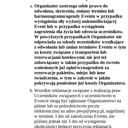
Organizator zastrzega sobie prawo do
odwołana, skrócenia, zmiany terminu lub
harmonogramu/agendy Eventu w przypadku
wystąpienia siły wyższej uniemożliwiającej
Event lub w przypadku wystąpienia
zagrożenia dla życia lub zdrowia uczestników.
W powyższych przypadkach Organizator nie
odpowiada za szkody uczestników wynikające
z odwołania lub zmian terminów Eventu w tym
za koszty związane z transportem lub
rezerwacjami hotelowymi; nie jest też
zobowiązany w takim przypadku do zwrotu
wniesionych już opłat/wynagrodzeń za
rezerwacje pakietów, miejsc lub inne
świadczenia, w tym w zakresie w jakim
pokrywają poniesione już koszty Organizatora.
Wszelkie reklamacje związane z realizacją praw
Uczestników związanych z uczestnictwem w
Evencie mogą być zgłaszane Organizatorowi na
piśmie lub za pośrednictwem poczty
elektronicznej na adres ptwp@ptwp.pl, najpóźniej
w terminie 3 dni od zakończenia Eventu, nie
później jednak niż 3 dni od wystąpienia
okoliczności będącej przyczyną reklamacji.